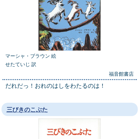
マーシャ・ブラウン 絵
せたていじ 訳
福音館書店
だれだっ！おれのはしをわたるのは！
三びきのこぶた