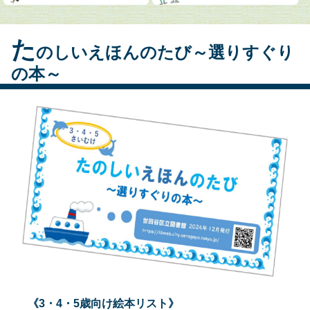
た
のしいえほんのたび～選りすぐり
の本～
《3・4・5歳向け絵本リスト》