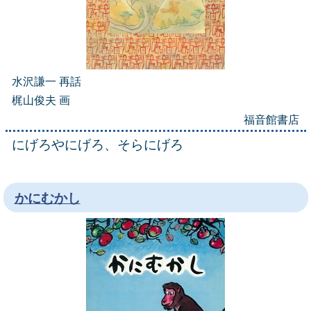
水沢謙一 再話
梶山俊夫 画
福音館書店
にげろやにげろ、そらにげろ
かにむかし