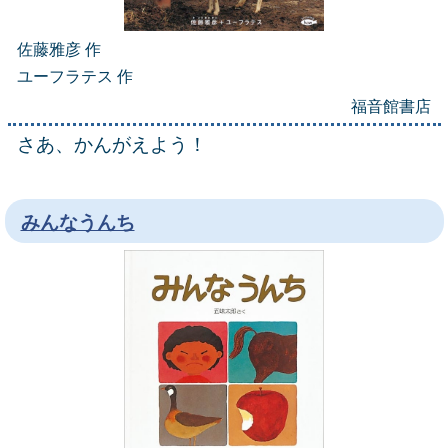
佐藤雅彦 作
ユーフラテス 作
福音館書店
さあ、かんがえよう！
みんなうんち