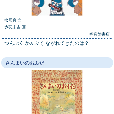
松居直 文
赤羽末吉 画
福音館書店
つんぶく かんぶく ながれてきたのは？
さんまいのおふだ