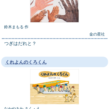
鈴木まもる 作
金の星社
つぎはだれと？
くれよんのくろくん
なかやみわ さく・え