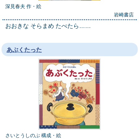
深見春夫 作・絵
岩崎書店
おおきな そらまめ たべたら……
あぶくたった
さいとうしのぶ 構成・絵