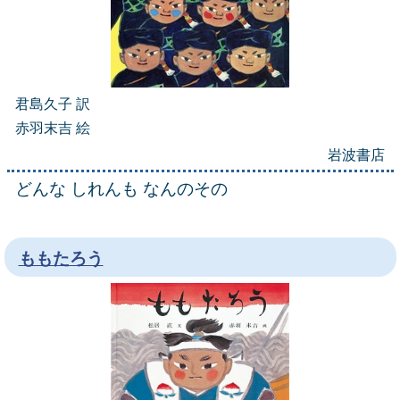
君島久子 訳
赤羽末吉 絵
岩波書店
どんな しれんも なんのその
ももたろう