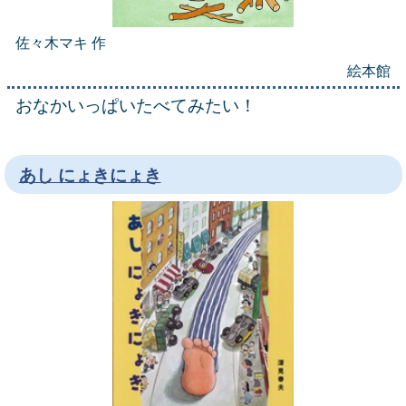
佐々木マキ 作
絵本館
おなかいっぱいたべてみたい！
あし にょきにょき