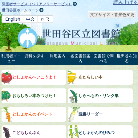
本文へ
読み上げる
障害者サービス（バリアフリーサービス）
世田谷区ホームページ
文字サイズ・背景色変更
利用者メニ
資料を探す
利用案内
各図書館案
図書館で調
世田谷を知
ュー
内
べる
る
としょかんへいこうよ！
あたらしい本
おもしろい本みつけた！
しらべもの・リンク集
としょかんのイベント
読書リーダー
こどもしんぶん
としょかんのひみつ