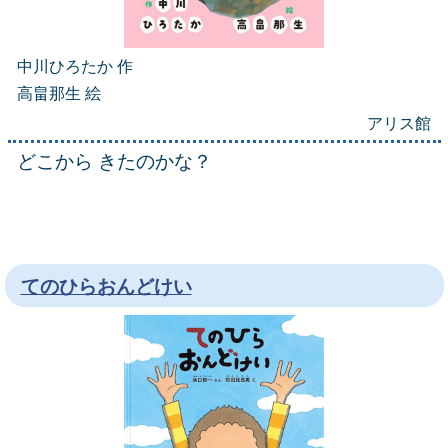
中川ひろたか 作
高畠那生 絵
アリス館
どこから きたのかな？
てのひらおんどけい