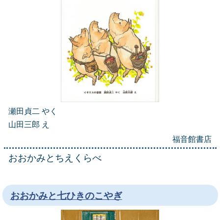
瀬田貞二 やく
山田三郎 え
福音館書店
おおかみとちえくらべ
おおかみと七ひきのこやぎ