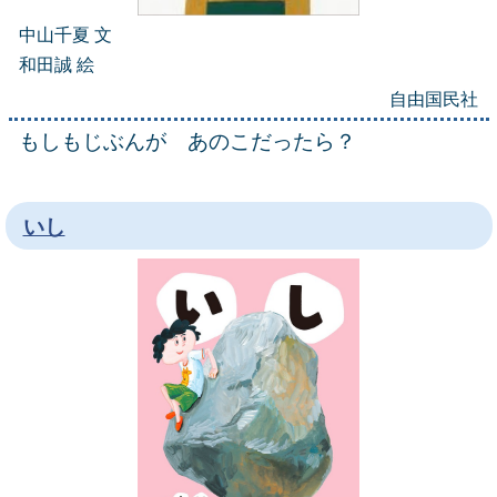
中山千夏 文
和田誠 絵
自由国民社
もしもじぶんが あのこだったら？
いし