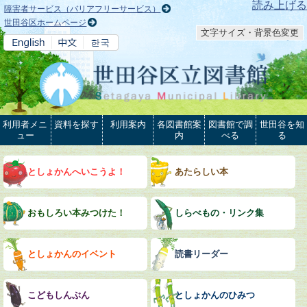
本文へ
読み上げる
障害者サービス（バリアフリーサービス）
世田谷区ホームページ
文字サイズ・背景色変更
利用者メニ
資料を探す
利用案内
各図書館案
図書館で調
世田谷を知
ュー
内
べる
る
としょかんへいこうよ！
あたらしい本
おもしろい本みつけた！
しらべもの・リンク集
としょかんのイベント
読書リーダー
こどもしんぶん
としょかんのひみつ