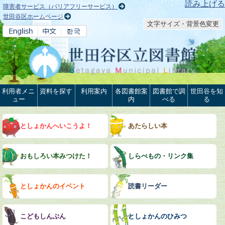
本文へ
読み上げる
障害者サービス（バリアフリーサービス）
世田谷区ホームページ
文字サイズ・背景色変更
利用者メニ
資料を探す
利用案内
各図書館案
図書館で調
世田谷を知
ュー
内
べる
る
としょかんへいこうよ！
あたらしい本
おもしろい本みつけた！
しらべもの・リンク集
としょかんのイベント
読書リーダー
こどもしんぶん
としょかんのひみつ