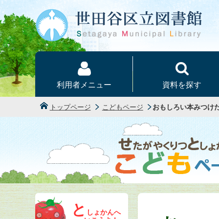
本文へ
利用者メニュー
資料を探す
トップページ
こどもページ
おもしろい本みつけ
と
しょかんへ