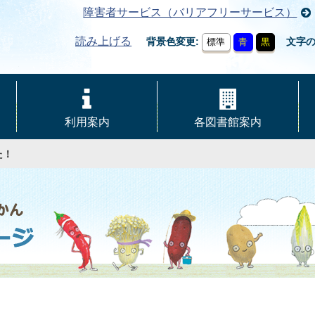
障害者サービス（バリアフリーサービス）
読み上げる
背景色変更
文字
標準
青
黒
利用案内
各図書館案内
た！