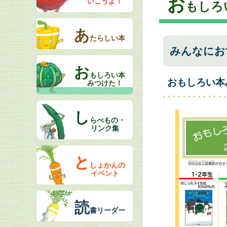
お
いこうよ！
もしろ
あ
たらしい本
みんなにお
お
もしろい本
おもしろい本
みつけた！
し
らべもの・
リンク集
と
しょかんの
イベント
読
書リーダー