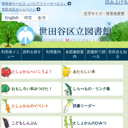
本文へ
読み上げる
障害者サービス（バリアフリーサービス）
世田谷区ホームページ
文字サイズ・背景色変更
利用者メニ
資料を探す
利用案内
各図書館案
図書館で調
世田谷を知
ュー
内
べる
る
としょかんへいこうよ！
あたらしい本
おもしろい本みつけた！
しらべもの・リンク集
としょかんのイベント
読書リーダー
こどもしんぶん
としょかんのひみつ