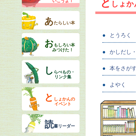
と
いこうよ！
しょか
あ
たらしい本
とうろく
お
もしろい本
みつけた！
かしだし
本をさが
し
らべもの・
リンク集
よやく
と
しょかんの
イベント
読
書リーダー