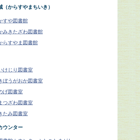
域（からすやまちいき）
かすや図書館
かみきたざわ図書館
からすやま図書館
いけじり図書室
きぼうがおか図書室
のげ図書室
まつざわ図書室
きたみ図書室
カウンター