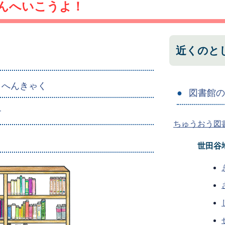
んへいこうよ！
近くのと
・へんきゃく
図書館
す
ちゅうおう図
世田谷