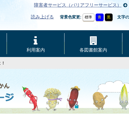
障害者サービス（バリアフリーサービス）
読み上げる
背景色変更
文字
標準
青
黒
利用案内
各図書館案内
よ！