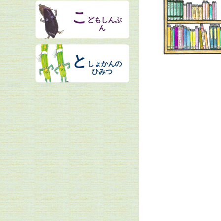
こ
どもしんぶ
ん
と
しょかんの
ひみつ