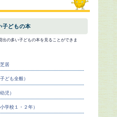
い子どもの本
貸出の多い子どもの本を見ることができま
紙芝居
（子ども全般）
（幼児）
（小学校１・２年）