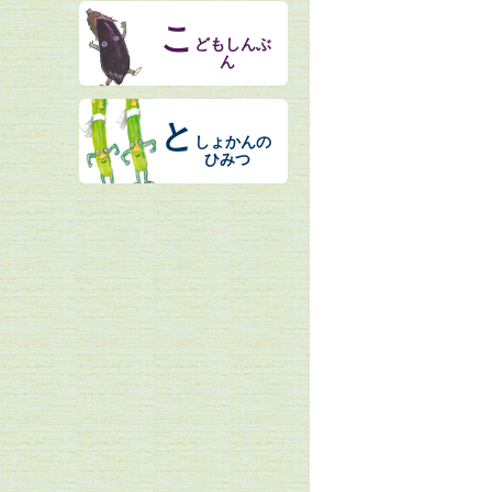
こ
どもしんぶ
ん
と
しょかんの
ひみつ