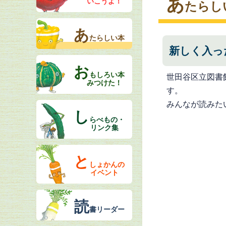
あ
いこうよ！
たらし
あ
たらしい本
新しく入っ
お
もしろい本
世田谷区立図書
みつけた！
す。
みんなが読みた
し
らべもの・
リンク集
と
しょかんの
イベント
読
書リーダー