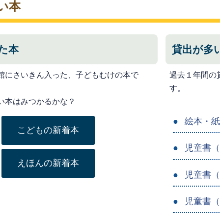
い本
た本
貸出が多
館にさいきん入った、子どもむけの本で
過去１年間の
す。
い本はみつかるかな？
絵本・
こどもの新着本
児童書
えほんの新着本
児童書
児童書