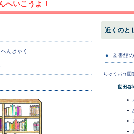
んへいこうよ！
近くのと
・へんきゃく
図書館
す
ちゅうおう図
世田谷