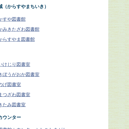
域（からすやまちいき）
かすや図書館
かみきたざわ図書館
からすやま図書館
いけじり図書室
きぼうがおか図書室
のげ図書室
まつざわ図書室
きたみ図書室
カウンター