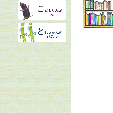
こ
どもしんぶ
ん
と
しょかんの
ひみつ