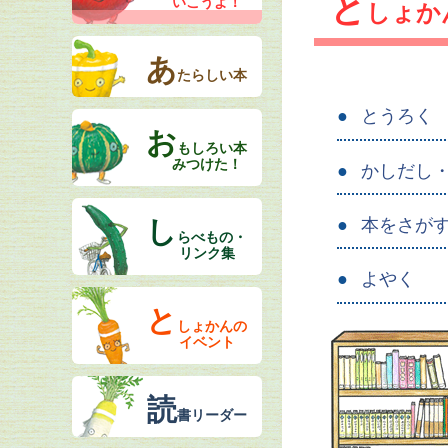
と
いこうよ！
しょか
あ
たらしい本
とうろく
お
もしろい本
みつけた！
かしだし
本をさが
し
らべもの・
リンク集
よやく
と
しょかんの
イベント
読
書リーダー