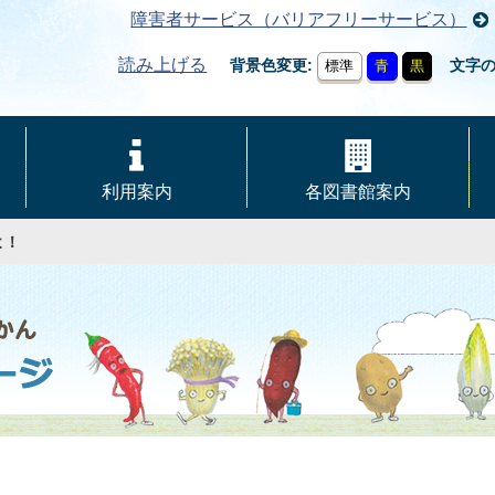
障害者サービス（バリアフリーサービス）
読み上げる
背景色変更
文字
標準
青
黒
利用案内
各図書館案内
よ！