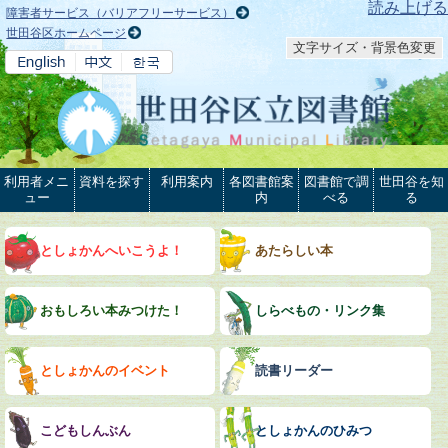
本文へ
読み上げる
障害者サービス（バリアフリーサービス）
世田谷区ホームページ
文字サイズ・背景色変更
利用者メニ
資料を探す
利用案内
各図書館案
図書館で調
世田谷を知
ュー
内
べる
る
としょかんへいこうよ！
あたらしい本
おもしろい本みつけた！
しらべもの・リンク集
としょかんのイベント
読書リーダー
こどもしんぶん
としょかんのひみつ