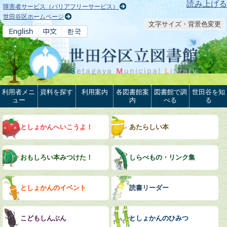
本文へ
読み上げる
障害者サービス（バリアフリーサービス）
世田谷区ホームページ
文字サイズ・背景色変更
利用者メニ
資料を探す
利用案内
各図書館案
図書館で調
世田谷を知
ュー
内
べる
る
としょかんへいこうよ！
あたらしい本
おもしろい本みつけた！
しらべもの・リンク集
としょかんのイベント
読書リーダー
こどもしんぶん
としょかんのひみつ