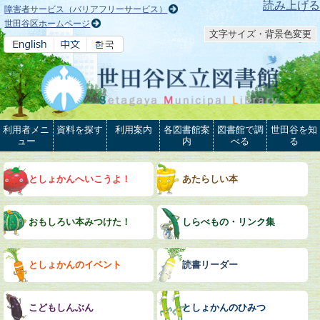
本文へ
読み上げる
障害者サービス（バリアフリーサービス）
世田谷区ホームページ
文字サイズ・背景色変更
利用者メニ
資料を探す
利用案内
各図書館案
図書館で調
世田谷を知
ュー
内
べる
る
としょかんへいこうよ！
あたらしい本
おもしろい本みつけた！
しらべもの・リンク集
としょかんのイベント
読書リーダー
こどもしんぶん
としょかんのひみつ