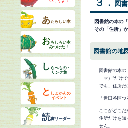
３．
いこうよ！
図
あ
図書館の本の
たらしい本
その「住所」
お
もしろい本
みつけた！
図書館の地
し
らべもの・
図書館の本の
リンク集
ーマ）“だけ
でも、住所だ
と
しょかんの
イベント
「世田谷区つ
ここがどこだ
読
住所だけを知
書リーダー
せん。