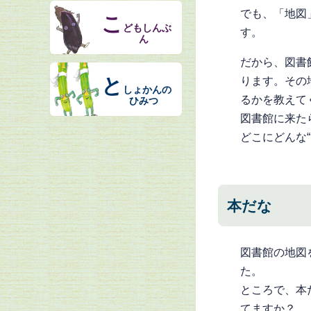
でも、「地図
こ
どもしんぶ
す。
ん
だから、図書
と
ります。その
しょかんの
るかを教えて
ひみつ
図書館に来た
どこにどんな
本だな
図書館の地図
た。
ところで、本
てますか？