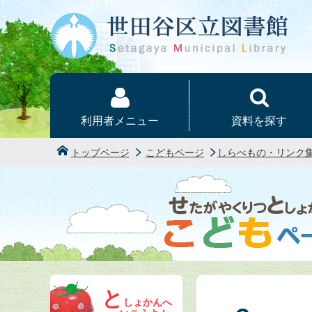
本文へ
利用者メニュー
資料を探す
トップページ
こどもページ
しらべもの・リンク
と
しょかんへ