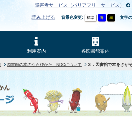
障害者サービス（バリアフリーサービス）
読み上げる
背景色変更
文字
標準
青
黒
利用案内
各図書館案内
集
図書館の本のならびかた NDCについて
３．図書館で本をさが