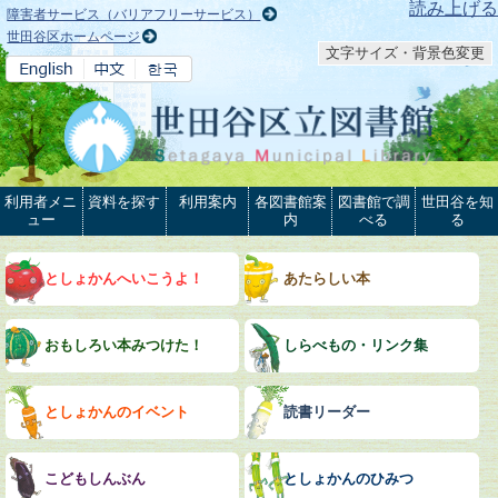
本文へ
読み上げる
障害者サービス（バリアフリーサービス）
世田谷区ホームページ
文字サイズ・背景色変更
利用者メニ
資料を探す
利用案内
各図書館案
図書館で調
世田谷を知
ュー
内
べる
る
としょかんへいこうよ！
あたらしい本
おもしろい本みつけた！
しらべもの・リンク集
としょかんのイベント
読書リーダー
こどもしんぶん
としょかんのひみつ