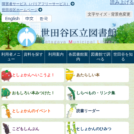
本文へ
読み上げる
障害者サービス（バリアフリーサービス）
世田谷区ホームページ
文字サイズ・背景色変更
利用者メニ
資料を探す
利用案内
各図書館案
図書館で調
世田谷を知
ュー
内
べる
る
としょかんへいこうよ！
あたらしい本
おもしろい本みつけた！
しらべもの・リンク集
としょかんのイベント
読書リーダー
こどもしんぶん
としょかんのひみつ