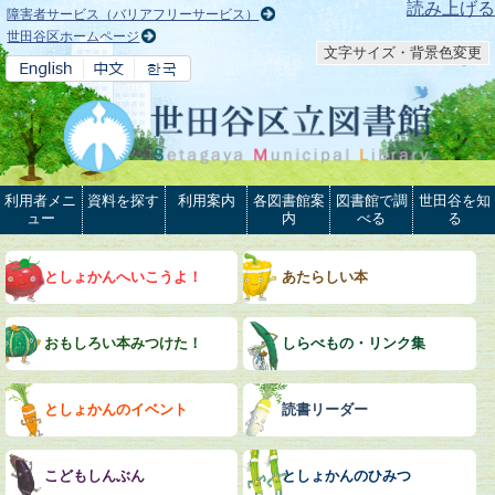
本文へ
読み上げる
障害者サービス（バリアフリーサービス）
世田谷区ホームページ
文字サイズ・背景色変更
利用者メニ
資料を探す
利用案内
各図書館案
図書館で調
世田谷を知
ュー
内
べる
る
としょかんへいこうよ！
あたらしい本
おもしろい本みつけた！
しらべもの・リンク集
としょかんのイベント
読書リーダー
こどもしんぶん
としょかんのひみつ