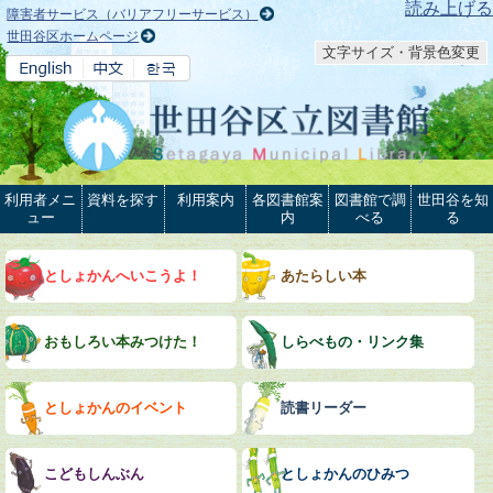
本文へ
読み上げる
障害者サービス（バリアフリーサービス）
世田谷区ホームページ
文字サイズ・背景色変更
利用者メニ
資料を探す
利用案内
各図書館案
図書館で調
世田谷を知
ュー
内
べる
る
としょかんへいこうよ！
あたらしい本
おもしろい本みつけた！
しらべもの・リンク集
としょかんのイベント
読書リーダー
こどもしんぶん
としょかんのひみつ