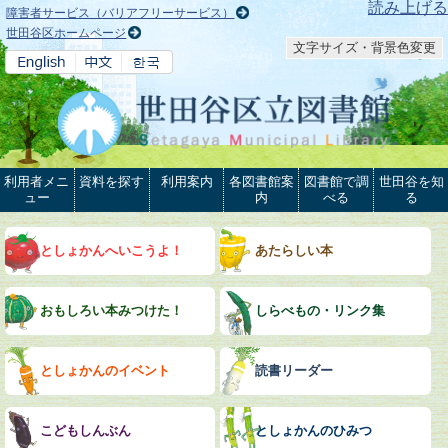
本文へ
読み上げる
障害者サービス（バリアフリーサービス）
世田谷区ホームページ
文字サイズ・背景色変更
利用者メニ
資料を探す
利用案内
各図書館案
図書館で調
世田谷を知
ュー
内
べる
る
としょかんへいこうよ！
あたらしい本
おもしろい本みつけた！
しらべもの・リンク集
としょかんのイベント
読書リーダー
こどもしんぶん
としょかんのひみつ