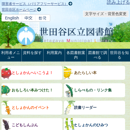
本文へ
読み上げる
障害者サービス（バリアフリーサービス）
世田谷区ホームページ
文字サイズ・背景色変更
利用者メニ
資料を探す
利用案内
各図書館案
図書館で調
世田谷を知
ュー
内
べる
る
としょかんへいこうよ！
あたらしい本
おもしろい本みつけた！
しらべもの・リンク集
としょかんのイベント
読書リーダー
こどもしんぶん
としょかんのひみつ