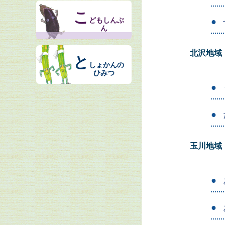
こ
どもしんぶ
ん
北沢地域
と
しょかんの
ひみつ
玉川地域