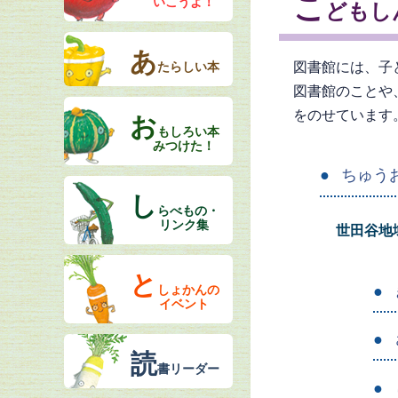
こ
いこうよ！
どもし
あ
たらしい本
図書館には、子
図書館のことや
をのせています
お
もしろい本
みつけた！
ちゅう
し
らべもの・
リンク集
世田谷地
と
しょかんの
イベント
読
書リーダー