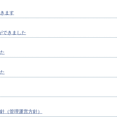
きます
ができました
た
た
針（管理運営方針）