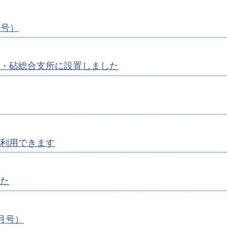
月号）
・砧総合支所に設置しました
利用できます
た
1月号）