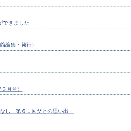
）
ができました
館編集・発行）
年３月号）
はなし 第６１回父との思い出