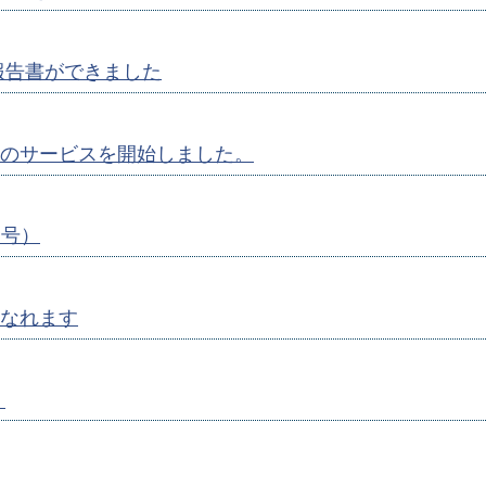
報告書ができました
のサービスを開始しました。
月号）
なれます
）
）