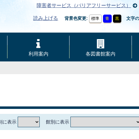
障害者サービス（バリアフリーサービス）
読み上げる
背景色変更
文字
標準
青
黒
利用案内
各図書館案内
別に表示
館別に表示