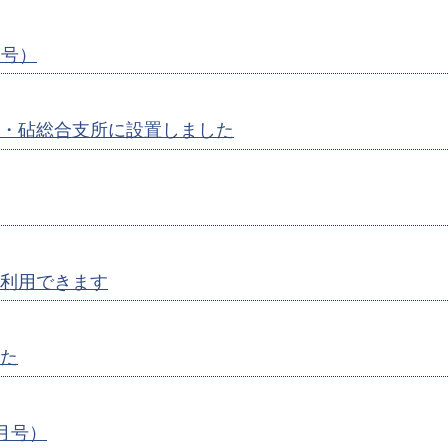
月号）
・砧総合支所に設置しました
利用できます
た
1月号）