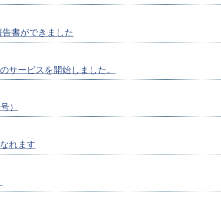
報告書ができました
のサービスを開始しました。
月号）
なれます
）
）