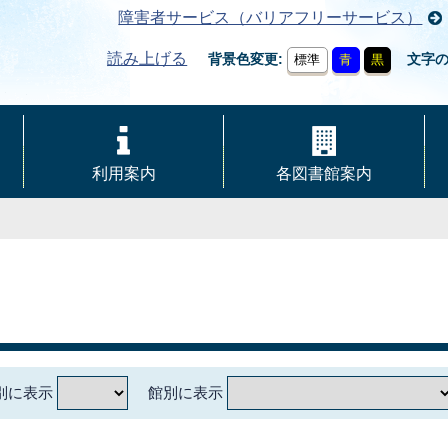
障害者サービス（バリアフリーサービス）
読み上げる
背景色変更
文字
標準
青
黒
利用案内
各図書館案内
別に表示
館別に表示