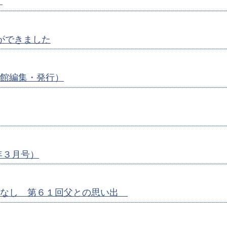
）
ができました
館編集・発行）
年３月号）
はなし 第６１回父との思い出