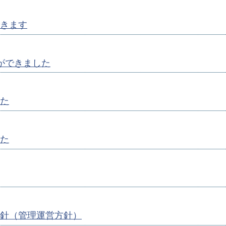
きます
ができました
た
た
針（管理運営方針）