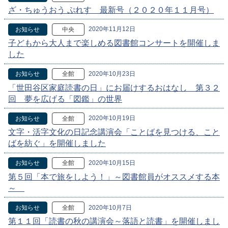
ざ・ちゅうおう ぷれす 最新号（２０２０年１１月号）
2020年11月12日
お知らせ
中央
子どもから大人まで楽しめる図書館コンサートを開催しま
した
2020年10月23日
お知らせ
全館
「世田谷区家庭読書の日」にお届けするおはなし 第３２
回 夢を広げる「図鑑」の世界
2020年10月19日
お知らせ
全館
文字・活字文化の日記念講演会「ことばを見つける、こと
ばを紡ぐ」を開催しました
2020年10月15日
お知らせ
全館
第５回「本で旅をしよう！」～図書館員がオススメする本
～
2020年10月7日
お知らせ
全館
第１１回「読書の秋の講演会～落語と読書」を開催しまし