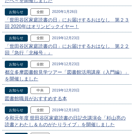
たへ～を開催しました
2020年1月26日
お知らせ
全館
「世田谷区家庭読書の日」にお届けするおはなし 第２３
回 2020年はオリンピックイヤー！
2019年12月23日
お知らせ
全館
「世田谷区家庭読書の日」にお届けするおはなし 第２２
回『急行「北極号」』
2019年12月23日
お知らせ
全館
都立多摩図書館見学ツアー「図書館活用講座（入門編）」
を開催しました
2019年12月20日
お知らせ
中央
図書館職員がおすすめする本
2019年12月18日
お知らせ
全館
令和元年度 世田谷区家庭読書の日記念講演会「杉山亮の
読書とわたし＆ものがたりライブ」を開催しました