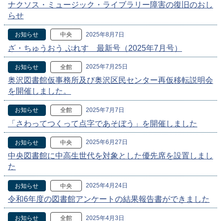
ナクソス・ミュージック・ライブラリー障害の復旧のおし
らせ
2025年8月7日
お知らせ
中央
ざ・ちゅうおう ぷれす 最新号（2025年7月号）
2025年7月25日
お知らせ
全館
奥沢図書館仮事務所及び奥沢区民センター再仮移転説明会
を開催しました。
2025年7月7日
お知らせ
全館
「さわってつくって点字であそぼう」を開催しました
2025年6月27日
お知らせ
中央
中央図書館に中高生世代を対象とした優先席を設置しまし
た
2025年4月24日
お知らせ
中央
令和6年度の図書館アンケートの結果報告書ができました
2025年4月3日
お知らせ
全館