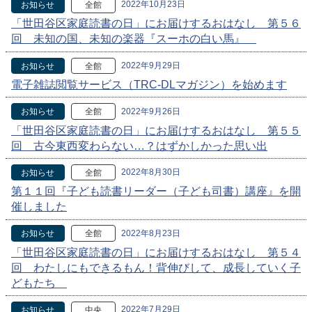
2022年10月23日
お知らせ
全館
「世田谷区家庭読書の日」にお届けするおはなし 第５６
回 未知の国、未知の楽器『スーホの白い馬』
2022年9月29日
お知らせ
全館
電子雑誌閲覧サービス（TRC-DLマガジン）を始めます
2022年9月26日
お知らせ
全館
「世田谷区家庭読書の日」にお届けするおはなし 第５５
回 古今東西変わらない…？はずかしかった思い出
2022年8月30日
お知らせ
全館
第１１回『子ども読書リーダー（子ども司書）講座』を開
催しました
2022年8月23日
お知らせ
全館
「世田谷区家庭読書の日」にお届けするおはなし 第５４
回 わたしにもできるもん！背伸びして、成長していく子
どもたち
2022年7月29日
お知らせ
中央