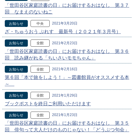
「世田谷区家庭読書の日」にお届けするおはなし 第３７
回 なまえのないねこ
2021年3月20日
お知らせ
中央
ざ・ちゅうおう ぷれす 最新号（２０２１年３月号）
2021年2月23日
お知らせ
全館
「世田谷区家庭読書の日」にお届けするおはなし 第３６
回 読み継がれる「ちいさいモモちゃん」
2021年2月16日
お知らせ
全館
第６回「本で旅をしよう！」～図書館員がオススメする本
～
2021年1月29日
お知らせ
全館
ブックポストを終日ご利用いただけます
2021年1月23日
お知らせ
全館
「世田谷区家庭読書の日」にお届けするおはなし 第３５
回 俳句って大人だけのものじゃない！「どうぶつ句会」