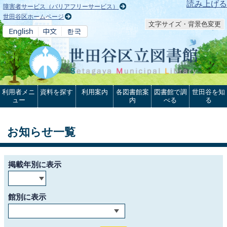
本文へ
読み上げる
障害者サービス（バリアフリーサービス）
世田谷区ホームページ
文字サイズ・背景色変更
利用者メニ
資料を探す
利用案内
各図書館案
図書館で調
世田谷を知
ュー
内
べる
る
お知らせ一覧
掲載年別に表示
館別に表示