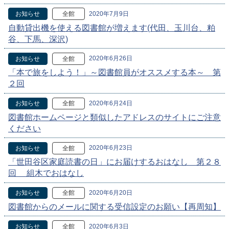
2020年7月9日
お知らせ
全館
自動貸出機を使える図書館が増えます(代田、玉川台、粕
谷、下馬、深沢)
2020年6月26日
お知らせ
全館
「本で旅をしよう！」～図書館員がオススメする本～ 第
２回
2020年6月24日
お知らせ
全館
図書館ホームページと類似したアドレスのサイトにご注意
ください
2020年6月23日
お知らせ
全館
「世田谷区家庭読書の日」にお届けするおはなし 第２８
回 組木でおはなし
2020年6月20日
お知らせ
全館
図書館からのメールに関する受信設定のお願い【再周知】
2020年6月3日
お知らせ
全館