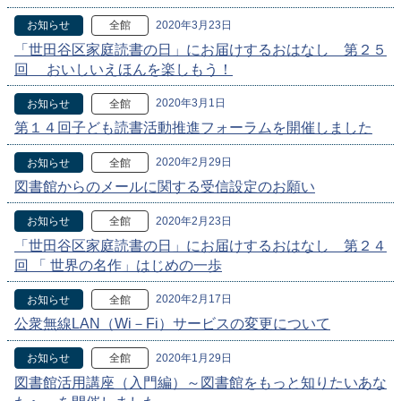
2020年3月23日
お知らせ
全館
「世田谷区家庭読書の日」にお届けするおはなし 第２５
回 おいしいえほんを楽しもう！
2020年3月1日
お知らせ
全館
第１４回子ども読書活動推進フォーラムを開催しました
2020年2月29日
お知らせ
全館
図書館からのメールに関する受信設定のお願い
2020年2月23日
お知らせ
全館
「世田谷区家庭読書の日」にお届けするおはなし 第２４
回 「 世界の名作」はじめの一歩
2020年2月17日
お知らせ
全館
公衆無線LAN（Wi－Fi）サービスの変更について
2020年1月29日
お知らせ
全館
図書館活用講座（入門編）～図書館をもっと知りたいあな