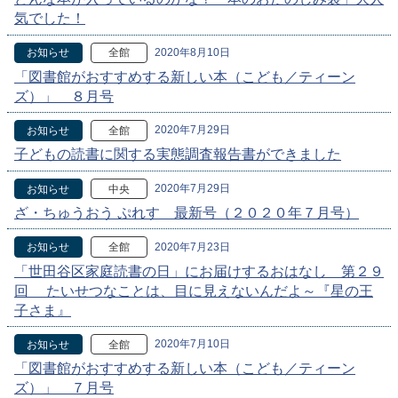
気でした！
2020年8月10日
お知らせ
全館
「図書館がおすすめする新しい本（こども／ティーン
ズ）」 ８月号
2020年7月29日
お知らせ
全館
子どもの読書に関する実態調査報告書ができました
2020年7月29日
お知らせ
中央
ざ・ちゅうおう ぷれす 最新号（２０２０年７月号）
2020年7月23日
お知らせ
全館
「世田谷区家庭読書の日」にお届けするおはなし 第２９
回 たいせつなことは、目に見えないんだよ～『星の王
子さま』
2020年7月10日
お知らせ
全館
「図書館がおすすめする新しい本（こども／ティーン
ズ）」 ７月号