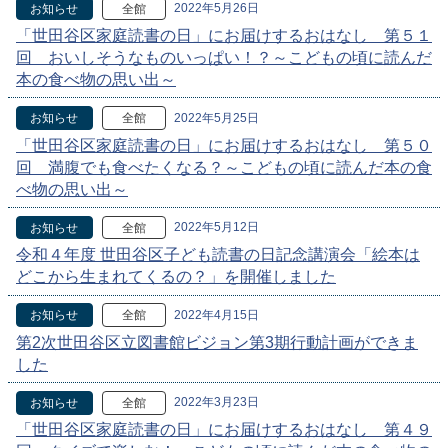
2022年5月26日
お知らせ
全館
「世田谷区家庭読書の日」にお届けするおはなし 第５１
回 おいしそうなものいっぱい！？～こどもの頃に読んだ
本の食べ物の思い出～
2022年5月25日
お知らせ
全館
「世田谷区家庭読書の日」にお届けするおはなし 第５０
回 満腹でも食べたくなる？～こどもの頃に読んだ本の食
べ物の思い出～
2022年5月12日
お知らせ
全館
令和４年度 世田谷区子ども読書の日記念講演会「絵本は
どこから生まれてくるの？」を開催しました
2022年4月15日
お知らせ
全館
第2次世田谷区立図書館ビジョン第3期行動計画ができま
した
2022年3月23日
お知らせ
全館
「世田谷区家庭読書の日」にお届けするおはなし 第４９