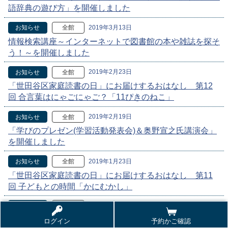
語辞典の遊び方」を開催しました
2019年3月13日
お知らせ
全館
情報検索講座～インターネットで図書館の本や雑誌を探そ
う！～を開催しました
2019年2月23日
お知らせ
全館
「世田谷区家庭読書の日」にお届けするおはなし 第12
回 合言葉はにゃごにゃご？「11ぴきのねこ」
2019年2月19日
お知らせ
全館
「学びのプレゼン(学習活動発表会)＆奥野宣之氏講演会」
を開催しました
2019年1月23日
お知らせ
全館
「世田谷区家庭読書の日」にお届けするおはなし 第11
回 子どもとの時間「かにむかし」
2018年12月23日
お知らせ
全館
「世田谷区家庭読書の日」にお届けするおはなし 第10
ログイン
予約かご確認