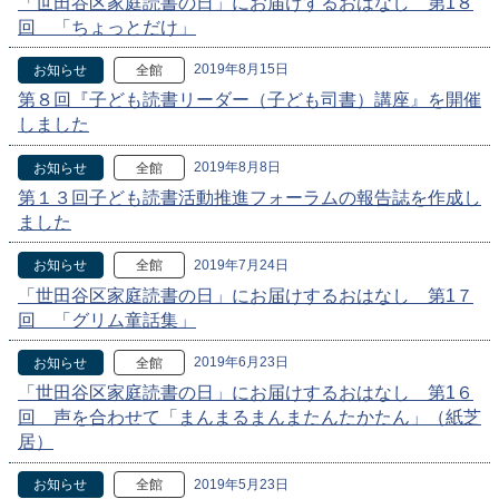
「世田谷区家庭読書の日」にお届けするおはなし 第1８
回 「ちょっとだけ」
2019年8月15日
お知らせ
全館
第８回『子ども読書リーダー（子ども司書）講座』を開催
しました
2019年8月8日
お知らせ
全館
第１３回子ども読書活動推進フォーラムの報告誌を作成し
ました
2019年7月24日
お知らせ
全館
「世田谷区家庭読書の日」にお届けするおはなし 第1７
回 「グリム童話集」
2019年6月23日
お知らせ
全館
「世田谷区家庭読書の日」にお届けするおはなし 第1６
回 声を合わせて「まんまるまんまたんたかたん」（紙芝
居）
2019年5月23日
お知らせ
全館