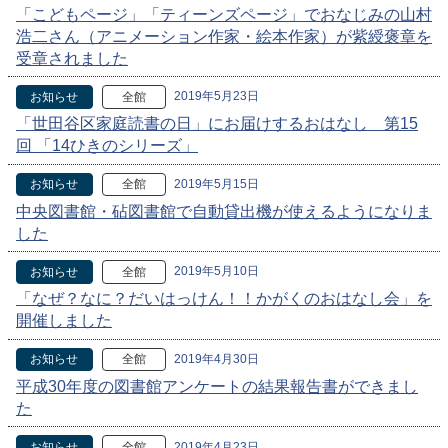
「こどもページ」「ティーンズページ」でおなじみの山村
浩二さん（アニメーション作家・絵本作家）が紫綬褒章を
受章されました
2019年5月23日
お知らせ
全館
「世田谷区家庭読書の日」にお届けするおはなし 第15
回 「14ひきのシリーズ」
2019年5月15日
お知らせ
全館
中央図書館・砧図書館で自動貸出機が使えるようになりま
した
2019年5月10日
お知らせ
全館
「なぜ？なに？だいはっけん！！かがくのおはなし会」を
開催しました
2019年4月30日
お知らせ
全館
平成30年度の図書館アンケートの結果報告書ができまし
た
2019年4月23日
お知らせ
全館