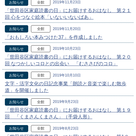
2019年11月23日
お知らせ
全館
「世田谷区家庭読書の日」にお届けするおはなし 第２１
回 心をつなぐ絵本「いないいないばあ」
2019年11月20日
お知らせ
全館
「おもしろい本みつけた37」を作成しました
2019年10月23日
お知らせ
全館
「世田谷区家庭読書の日」にお届けするおはなし 第２０
回 なつかしいコロとの出会い 「むささびのコロ」
2019年10月10日
お知らせ
全館
文字・活字文化の日記念事業「朗読と音楽で楽しむ散歩
道」を開催しました
2019年9月23日
お知らせ
全館
「世田谷区家庭読書の日」にお届けするおはなし 第１９
回 「くまさんくまさん」（手袋人形）
2019年8月23日
お知らせ
全館