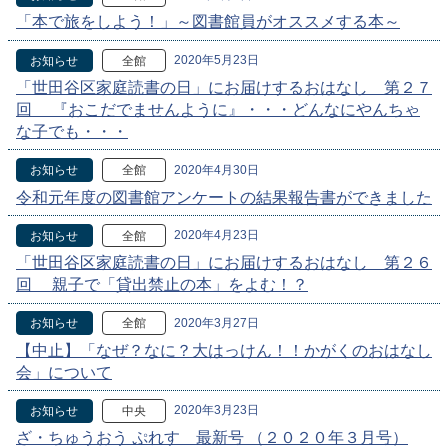
「本で旅をしよう！」～図書館員がオススメする本～
2020年5月23日
お知らせ
全館
「世田谷区家庭読書の日」にお届けするおはなし 第２７
回 『おこだでませんように』・・・どんなにやんちゃ
な子でも・・・
2020年4月30日
お知らせ
全館
令和元年度の図書館アンケートの結果報告書ができました
2020年4月23日
お知らせ
全館
「世田谷区家庭読書の日」にお届けするおはなし 第２６
回 親子で「貸出禁止の本」をよむ！？
2020年3月27日
お知らせ
全館
【中止】「なぜ？なに？大はっけん！！かがくのおはなし
会」について
2020年3月23日
お知らせ
中央
ざ・ちゅうおう ぷれす 最新号 （２０２０年３月号）