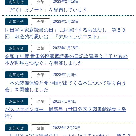
2023年2月18日
お知らせ
全館
「どくしょノート」を配布しています。
2023年1月23日
お知らせ
全館
世田谷区家庭読書の日」にお届けするおはなし 第５９
回 刺激的な思い出！『デルトラクエスト』
2023年1月16日
お知らせ
全館
令和４年度 世田谷区家庭読書の日記念講演会「子どもの
本が世界をつなぐ」を開催しました
2023年1月6日
お知らせ
全館
「本の装備体験と食べ物が出てくる本について語り合う
会」を開催しました
2023年1月4日
お知らせ
全館
パスファインダー 最新号（世田谷区立図書館編集・発
行）
2022年12月23日
お知らせ
全館