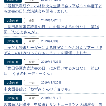
「最新恐竜研究」小林快次先生講演会～平成３１年度子ど
も読書の日記念講演会を開催しました
2019年4月23日
お知らせ
全館
「世田谷区家庭読書の日」にお届けするおはなし 第14
回 「だるまさんが」
2019年4月3日
お知らせ
全館
「子ども読書リーダーによるほぞんこたんけんツアー『ほ
ぞんこのひみつってなぁに？』」を開催しました。
2019年3月23日
お知らせ
全館
「世田谷区家庭読書の日」にお届けするおはなし 第13
回 「くまのビーディーくん」
2019年3月20日
お知らせ
中央
中央図書館と『ねずみくんのチョッキ』
2019年3月17日
お知らせ
全館
図書館活用講座（中級編）サンキュータツオ氏講演会「国