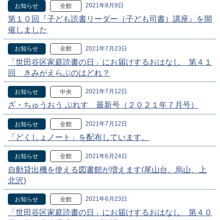
2021年8月9日
お知らせ
全館
第１０回『子ども読書リーダー（子ども司書）講座』を開
催しました
2021年7月23日
お知らせ
全館
「世田谷区家庭読書の日」にお届けするおはなし 第４１
回 きみがえらぶのはどれ？
2021年7月12日
お知らせ
中央
ざ・ちゅうおう ぷれす 最新号（２０２１年７月号）
2021年7月12日
お知らせ
全館
「どくしょノート」を配布しています。
2021年6月24日
お知らせ
全館
自動貸出機を使える図書館が増えます(尾山台、烏山、上
北沢)
2021年6月23日
お知らせ
全館
「世田谷区家庭読書の日」にお届けするおはなし 第４０