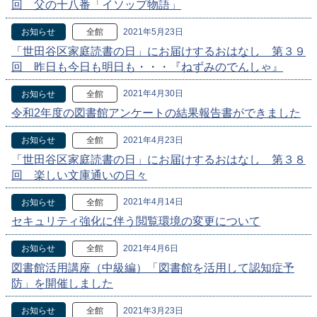
回 父の十八番「イソップ物語」
2021年5月23日
お知らせ
全館
「世田谷区家庭読書の日」にお届けするおはなし 第３９
回 昨日も今日も明日も・・・『ねずみのでんしゃ』
2021年4月30日
お知らせ
全館
令和2年度の図書館アンケートの結果報告書ができました
2021年4月23日
お知らせ
全館
「世田谷区家庭読書の日」にお届けするおはなし 第３８
回 楽しい文庫通いの日々
2021年4月14日
お知らせ
全館
セキュリティ強化に伴う閲覧環境の変更について
2021年4月6日
お知らせ
全館
図書館活用講座（中級編）「図書館を活用して認知症予
防」を開催しました
2021年3月23日
お知らせ
全館