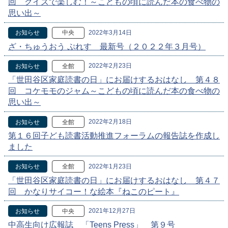
回 クイズで楽しむ！～こどもの頃に読んだ本の食べ物の
思い出～
2022年3月14日
お知らせ
中央
ざ・ちゅうおう ぷれす 最新号（２０２２年３月号）
2022年2月23日
お知らせ
全館
「世田谷区家庭読書の日」にお届けするおはなし 第４８
回 コケモモのジャム～こどもの頃に読んだ本の食べ物の
思い出～
2022年2月18日
お知らせ
全館
第１６回子ども読書活動推進フォーラムの報告誌を作成し
ました
2022年1月23日
お知らせ
全館
「世田谷区家庭読書の日」にお届けするおはなし 第４７
回 かなりサイコー！な絵本『ねこのピート』
2021年12月27日
お知らせ
中央
中高生向け広報誌 「Teens Press」 第９号