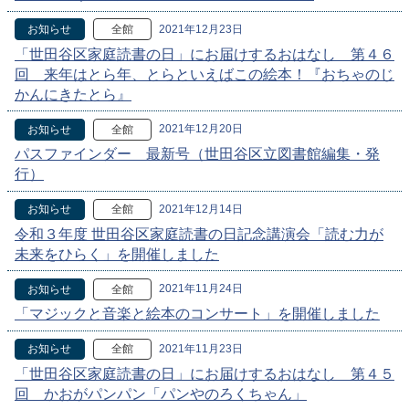
2021年12月23日
お知らせ
全館
「世田谷区家庭読書の日」にお届けするおはなし 第４６
回 来年はとら年、とらといえばこの絵本！『おちゃのじ
かんにきたとら』
2021年12月20日
お知らせ
全館
パスファインダー 最新号（世田谷区立図書館編集・発
行）
2021年12月14日
お知らせ
全館
令和３年度 世田谷区家庭読書の日記念講演会「読む力が
未来をひらく」を開催しました
2021年11月24日
お知らせ
全館
「マジックと音楽と絵本のコンサート」を開催しました
2021年11月23日
お知らせ
全館
「世田谷区家庭読書の日」にお届けするおはなし 第４５
回 かおがパンパン「パンやのろくちゃん」