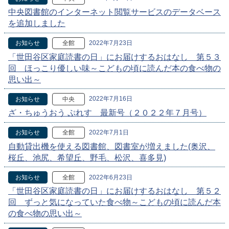
中央図書館のインターネット閲覧サービスのデータベース
を追加しました
2022年7月23日
お知らせ
全館
「世田谷区家庭読書の日」にお届けするおはなし 第５３
回 ほっこり優しい味～こどもの頃に読んだ本の食べ物の
思い出～
2022年7月16日
お知らせ
中央
ざ・ちゅうおう ぷれす 最新号（２０２２年７月号）
2022年7月1日
お知らせ
全館
自動貸出機を使える図書館、図書室が増えました(奥沢、
桜丘、池尻、希望丘、野毛、松沢、喜多見)
2022年6月23日
お知らせ
全館
「世田谷区家庭読書の日」にお届けするおはなし 第５２
回 ずっと気になっていた食べ物～こどもの頃に読んだ本
の食べ物の思い出～