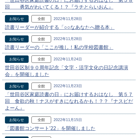
「世田谷区家庭読書の日」にお届けするおはなし 第５８
回 勇気がわいてくる！？『ラチとらいおん』
2022年11月28日
お知らせ
全館
読書リーダーが紹介する「○○なあなたへ贈る本」
2022年11月28日
お知らせ
全館
読書リーダーの「ここが推し！私の学校図書館」
2022年11月24日
お知らせ
全館
世田谷区制９０周年記念「文字・活字文化の日記念講演
会」を開催しました
2022年11月23日
お知らせ
全館
「世田谷区家庭読書の日」にお届けするおはなし 第５７
回 食欲の秋！ナスがすきになれるかも！？？『ナスビだ
よーん』
2022年11月15日
お知らせ
全館
「図書館コンサート’22」を開催しました