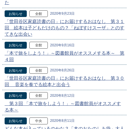
た
2020年9月23日
お知らせ
全館
「世田谷区家庭読書の日」にお届けするおはなし 第３１
回 絵本は子どもだけのもの？「ねぼすけスーザ」とのす
てきな出会い
2020年9月16日
お知らせ
全館
「本で旅をしよう！」～図書館員がオススメする本～ 第
４回
2020年8月26日
お知らせ
全館
「世田谷区家庭読書の日」にお届けするおはなし 第３０
回 音楽を奏でる絵本と出会う
2020年8月12日
お知らせ
全館
第３回 「本で旅をしよう！」～図書館員がオススメす
る本～
2020年8月11日
お知らせ
中央
どんな本が入っているのかな？「本のおたのしみ袋」大人