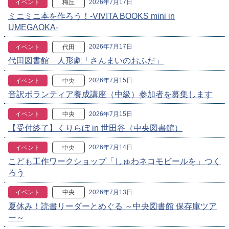
2026年7月17日
イベント
梅丘
ミニミニ本を作ろう！-VIVITA BOOKS mini in
UMEGAOKA-
2026年7月17日
イベント
代田
代田図書館 人形劇「さんまいのおふだ」
2026年7月15日
イベント
中央
音訳ボランティア養成講座（中級）参加者を募集します
2026年7月15日
イベント
中央
【受付終了】くりらぼ in 世田谷（中央図書館）
2026年7月14日
イベント
中央
こども工作ワークショップ「しゅわネコモビールを」つく
ろう
2026年7月13日
イベント
中央
夏休み！読書リーダーとめぐる ～中央図書館 保存庫ツア
ー～