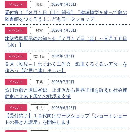
2026年7月10日
イベント
経堂
受付終了【８月１日（土）開催】「建築模型を使って夢の
図書館をつくろう！こどもワークショップ」
2026年7月10日
イベント
経堂
建築模型展示のお知らせ【７月１７日（金）～８月１９日
（水）】
2026年7月8日
イベント
世田谷
８月〔幼児～〕わくわく工作会 紙皿くるくるシアターを
作ろう【定員に達しました】
2026年7月1日
イベント
下馬
賀川豊彦と世田谷郷ー上北沢から世界平和を訴えた社会運
動家による下馬での戦災者支援
2026年6月25日
イベント
中央
【受付終了】１０代向けワークショップ「ショートショー
トの書き方講座」を開催します