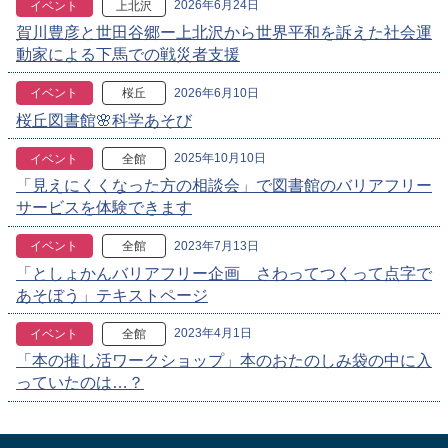
2026年6月24日
イベント
上北沢
賀川豊彦と世田谷郷ー上北沢から世界平和を訴えた社会運
動家による下馬での戦災者支援
2026年6月10日
イベント
桜丘
桜丘図書館🌸科学あそび
2025年10月10日
イベント
全館
「見えにくくなった方の相談会」で図書館のバリアフリー
サービスを体験できます
2023年7月13日
イベント
全館
「としょかんバリアフリー企画 さわってつくって点字で
あそぼう」テキストページ
2023年4月1日
イベント
全館
「本の推し活ワークショップ」本のおたのしみ袋の中に入
っていたのは…？