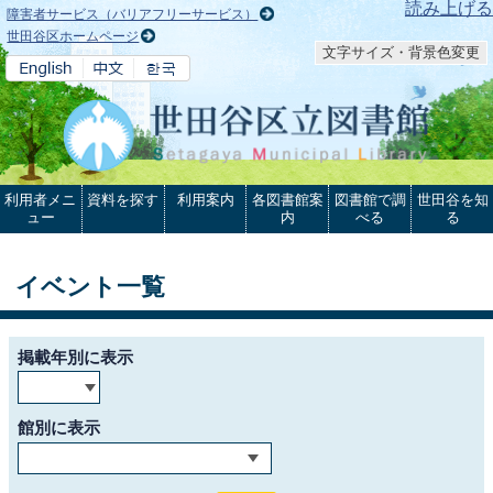
本文へ
読み上げる
障害者サービス（バリアフリーサービス）
世田谷区ホームページ
文字サイズ・背景色変更
利用者メニ
資料を探す
利用案内
各図書館案
図書館で調
世田谷を知
ュー
内
べる
る
イベント一覧
掲載年別に表示
館別に表示