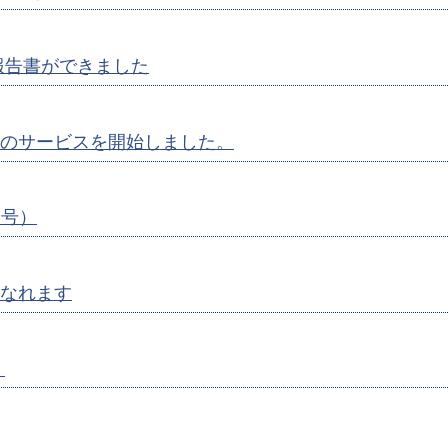
報告書ができました
のサービスを開始しました。
月号）
なれます
）
）