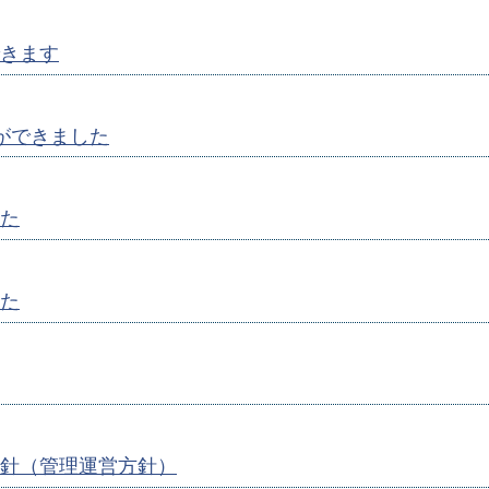
きます
ができました
た
た
針（管理運営方針）