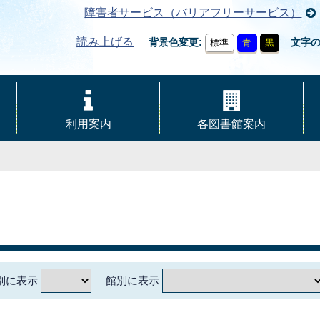
障害者サービス（バリアフリーサービス）
読み上げる
背景色変更
文字
標準
青
黒
利用案内
各図書館案内
別に表示
館別に表示