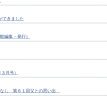
）
ができました
館編集・発行）
年３月号）
はなし 第６１回父との思い出