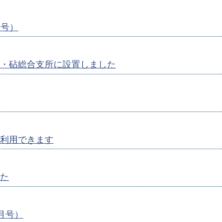
月号）
・砧総合支所に設置しました
利用できます
た
1月号）