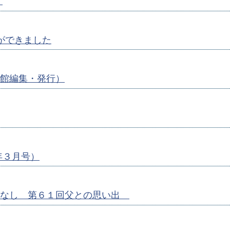
）
ができました
館編集・発行）
年３月号）
はなし 第６１回父との思い出