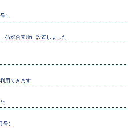
月号）
・砧総合支所に設置しました
利用できます
た
1月号）