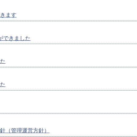
きます
ができました
た
た
針（管理運営方針）