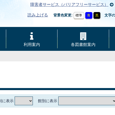
障害者サービス（バリアフリーサービス）
読み上げる
背景色変更
文字
標準
青
黒
利用案内
各図書館案内
別に表示
館別に表示