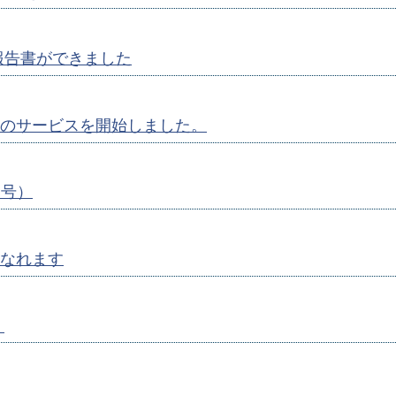
報告書ができました
のサービスを開始しました。
月号）
なれます
）
）