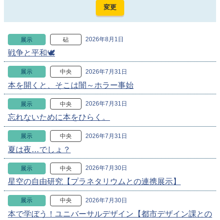
2026年8月1日
展示
砧
戦争と平和🕊
2026年7月31日
展示
中央
本を開くと、そこは闇～ホラー事始
2026年7月31日
展示
中央
忘れないために本をひらく。
2026年7月31日
展示
中央
夏は夜…でしょ？
2026年7月30日
展示
中央
星空の自由研究【プラネタリウムとの連携展示】
2026年7月30日
展示
中央
本で学ぼう！ユニバーサルデザイン【都市デザイン課との