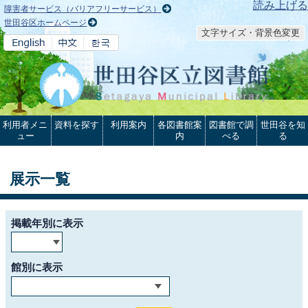
本文へ
読み上げる
障害者サービス（バリアフリーサービス）
世田谷区ホームページ
文字サイズ・背景色変更
利用者メニ
資料を探す
利用案内
各図書館案
図書館で調
世田谷を知
ュー
内
べる
る
展示一覧
掲載年別に表示
館別に表示