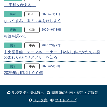
「 平和を考える 」
2026年7月1日
展示
希望丘
なつやすみ 本の世界を旅しよう
2026年6月19日
展示
経堂
相続を調べる
2026年3月27日
展示
中央
中央図書館 テーマ本コーナー [やさしさのかたち～身
のまわりのバリアフリーを知る]
2025年5月23日
展示
中央
2025年は昭和１００年
学校支援・団体貸出
図書館の計画・規定・広報等
リンク集
サイトマップ