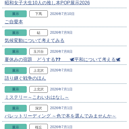
昭和女子大生10人の推し本POP展示2026
2026年7月10日
展示
下馬
ご自愛本
2026年7月9日
展示
砧
気候変動について考えてみる
2026年7月8日
展示
玉川台
夏休みの宿題 どうする❓❓ 🕊️平和について考える🕊️
2026年7月8日
展示
上北沢
語り継ぐ戦争のほん
2026年7月1日
展示
上北沢
ミステリー～こわいおはなし～
2026年7月1日
展示
深沢
パレットリーディング ～色で本を選んでみませんか～
2026年7月1日
展示
桜丘