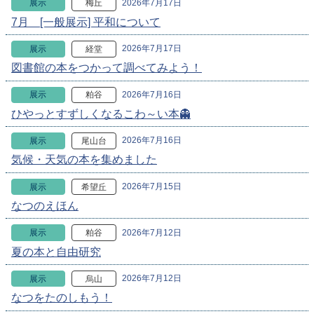
2026年7月17日
展示
梅丘
7月 [一般展示] 平和について
2026年7月17日
展示
経堂
図書館の本をつかって調べてみよう！
2026年7月16日
展示
粕谷
ひやっとすずしくなるこわ～い本👻
2026年7月16日
展示
尾山台
気候・天気の本を集めました
2026年7月15日
展示
希望丘
なつのえほん
2026年7月12日
展示
粕谷
夏の本と自由研究
2026年7月12日
展示
烏山
なつをたのしもう！