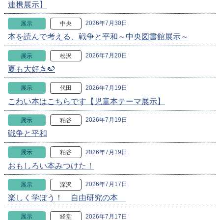
連携展示】
2026年7月30日
展示
中央
本を読んで考える、戦争と平和～中央図書館展示～
2026年7月20日
展示
松沢
夏も大好き🍉
2026年7月19日
展示
代田
こわい本はこちらです【児童本テーマ展示】
2026年7月19日
展示
粕谷
戦争と平和
2026年7月19日
展示
粕谷
おもしろい本みつけた！
2026年7月17日
展示
深沢
楽しく学ぼう！ 自由研究の本
2026年7月17日
展示
経堂