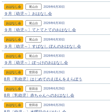
2026年6月30日
おはなし会
尾山台
９月〔幼児～〕おはなし会
2026年6月30日
おはなし会
尾山台
９月〔幼児～〕てとてとてのおはなし会
2026年6月30日
おはなし会
尾山台
９月〔幼児～〕すばなし ぽんのおはなし会
2026年6月30日
おはなし会
尾山台
９月〔幼児～〕ぽっけのおはなし会
2026年6月29日
おはなし会
世田谷
8月〔乳幼児〕はじめてのえほんをえらぼう
2026年6月29日
おはなし会
世田谷
8月〔乳幼児〕赤ちゃんへのおはなし会
2026年6月29日
おはなし会
世田谷
8月〔幼児～〕水曜日のおはなし会