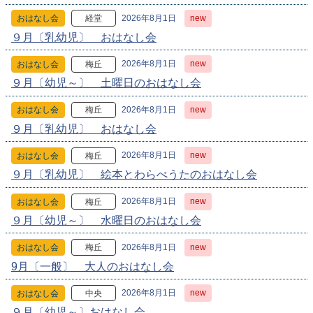
2026年8月1日
new
おはなし会
経堂
９月〔乳幼児〕 おはなし会
2026年8月1日
new
おはなし会
梅丘
９月〔幼児～〕 土曜日のおはなし会
2026年8月1日
new
おはなし会
梅丘
９月〔乳幼児〕 おはなし会
2026年8月1日
new
おはなし会
梅丘
９月〔乳幼児〕 絵本とわらべうたのおはなし会
2026年8月1日
new
おはなし会
梅丘
９月〔幼児～〕 水曜日のおはなし会
2026年8月1日
new
おはなし会
梅丘
9月〔一般〕 大人のおはなし会
2026年8月1日
new
おはなし会
中央
９月〔幼児～〕おはなし会