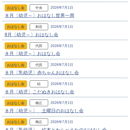
2026年7月1日
おはなし会
中央
８月〔幼児～〕おはなし世界一周
2026年7月1日
おはなし会
粕谷
8月〔幼児～〕おはなし会
2026年7月1日
おはなし会
代田
８月〔幼児～〕おはなし会
2026年7月1日
おはなし会
代田
８月〔乳幼児〕赤ちゃんおはなし会
2026年7月1日
おはなし会
砧
８月〔幼児〕こだぬきおはなし会
2026年7月1日
おはなし会
梅丘
８月〔幼児～〕 土曜日のおはなし会
2026年7月1日
おはなし会
梅丘
８月〔乳幼児〕 絵本とわらべうたのおはなし会