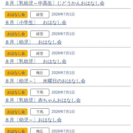
８月〔乳幼児～中高生〕じどうかんおはなし会
2026年7月1日
おはなし会
経堂
８月〔小学生〕 おはなし会
2026年7月1日
おはなし会
経堂
８月〔幼児〕 おはなし会
2026年7月1日
おはなし会
経堂
８月〔乳幼児〕 おはなし会
2026年7月1日
おはなし会
梅丘
８月〔幼児～〕 水曜日のおはなし会
2026年7月1日
おはなし会
下馬
８月〔乳幼児〕赤ちゃんおはなし会
2026年7月1日
おはなし会
下馬
８月〔幼児～〕おはなし会
2026年7月1日
おはなし会
梅丘