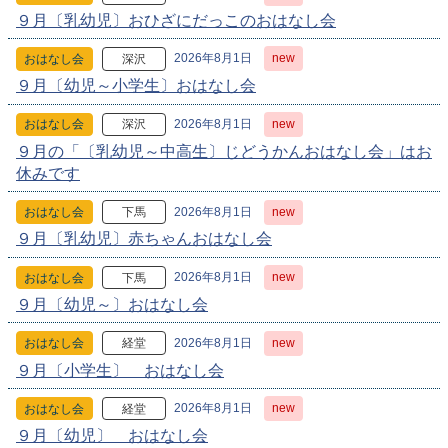
９月〔乳幼児〕おひざにだっこのおはなし会
2026年8月1日
new
おはなし会
深沢
９月〔幼児～小学生〕おはなし会
2026年8月1日
new
おはなし会
深沢
９月の「〔乳幼児～中高生〕じどうかんおはなし会」はお
休みです
2026年8月1日
new
おはなし会
下馬
９月〔乳幼児〕赤ちゃんおはなし会
2026年8月1日
new
おはなし会
下馬
９月〔幼児～〕おはなし会
2026年8月1日
new
おはなし会
経堂
９月〔小学生〕 おはなし会
2026年8月1日
new
おはなし会
経堂
９月〔幼児〕 おはなし会