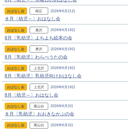
2026年6月21日
おはなし会
桜丘
８月〔幼児～〕おはなし会
2026年6月19日
おはなし会
奥沢
8月〔乳幼児〕よちよち絵本の会
2026年6月19日
おはなし会
奥沢
8月〔乳幼児〕わらべうたの会
2026年6月19日
おはなし会
上北沢
8月〔乳幼児〕乳幼児向けおはなし会
2026年6月19日
おはなし会
上北沢
8月〔幼児～〕おはなし会
2026年6月3日
おはなし会
尾山台
８月〔乳幼児〕おおきなかぶの会
2026年6月3日
おはなし会
尾山台