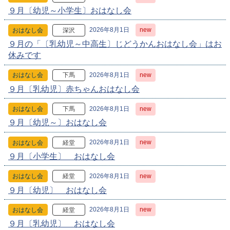
９月〔幼児～小学生〕おはなし会
2026年8月1日
new
おはなし会
深沢
９月の「〔乳幼児～中高生〕じどうかんおはなし会」はお
休みです
2026年8月1日
new
おはなし会
下馬
９月〔乳幼児〕赤ちゃんおはなし会
2026年8月1日
new
おはなし会
下馬
９月〔幼児～〕おはなし会
2026年8月1日
new
おはなし会
経堂
９月〔小学生〕 おはなし会
2026年8月1日
new
おはなし会
経堂
９月〔幼児〕 おはなし会
2026年8月1日
new
おはなし会
経堂
９月〔乳幼児〕 おはなし会