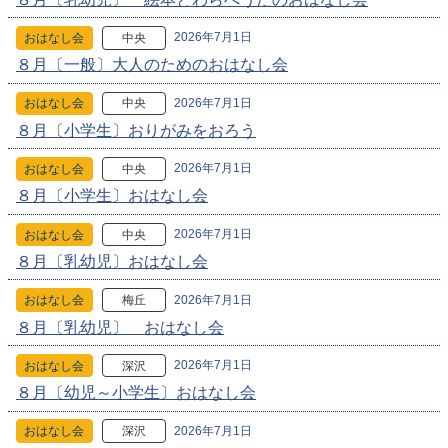
2026年7月1日
おはなし会
中央
８月〔一般〕大人のためのおはなし会
2026年7月1日
おはなし会
中央
８月〔小学生〕おりがみをおろう
2026年7月1日
おはなし会
中央
８月〔小学生〕おはなし会
2026年7月1日
おはなし会
中央
８月〔乳幼児〕おはなし会
2026年7月1日
おはなし会
梅丘
８月〔乳幼児〕 おはなし会
2026年7月1日
おはなし会
深沢
８月〔幼児～小学生〕おはなし会
2026年7月1日
おはなし会
深沢