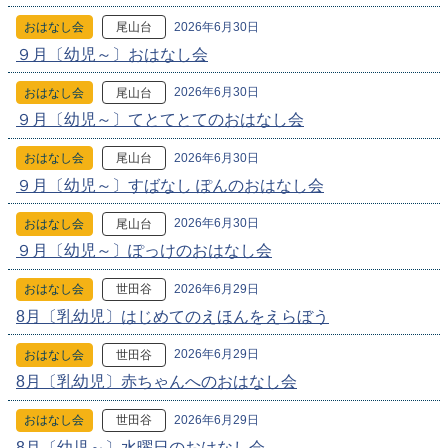
2026年6月30日
おはなし会
尾山台
９月〔幼児～〕おはなし会
2026年6月30日
おはなし会
尾山台
９月〔幼児～〕てとてとてのおはなし会
2026年6月30日
おはなし会
尾山台
９月〔幼児～〕すばなし ぽんのおはなし会
2026年6月30日
おはなし会
尾山台
９月〔幼児～〕ぽっけのおはなし会
2026年6月29日
おはなし会
世田谷
8月〔乳幼児〕はじめてのえほんをえらぼう
2026年6月29日
おはなし会
世田谷
8月〔乳幼児〕赤ちゃんへのおはなし会
2026年6月29日
おはなし会
世田谷
8月〔幼児～〕水曜日のおはなし会