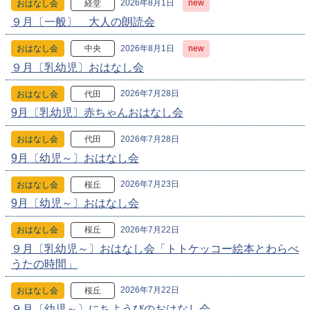
2026年8月1日
new
おはなし会
経堂
９月〔一般〕 大人の朗読会
2026年8月1日
new
おはなし会
中央
９月〔乳幼児〕おはなし会
2026年7月28日
おはなし会
代田
9月〔乳幼児〕赤ちゃんおはなし会
2026年7月28日
おはなし会
代田
9月〔幼児～〕おはなし会
2026年7月23日
おはなし会
桜丘
9月〔幼児～〕おはなし会
2026年7月22日
おはなし会
桜丘
９月〔乳幼児～〕おはなし会「トトケッコー絵本とわらべ
うたの時間」
2026年7月22日
おはなし会
桜丘
９月〔幼児～〕にちようびのおはなし会