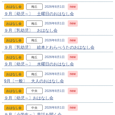
2026年8月1日
new
おはなし会
梅丘
９月〔幼児～〕 土曜日のおはなし会
2026年8月1日
new
おはなし会
梅丘
９月〔乳幼児〕 おはなし会
2026年8月1日
new
おはなし会
梅丘
９月〔乳幼児〕 絵本とわらべうたのおはなし会
2026年8月1日
new
おはなし会
梅丘
９月〔幼児～〕 水曜日のおはなし会
2026年8月1日
new
おはなし会
梅丘
9月〔一般〕 大人のおはなし会
2026年8月1日
new
おはなし会
中央
９月〔幼児～〕おはなし会
2026年8月1日
new
おはなし会
中央
９月〔小学生～〕昔話を聞く会