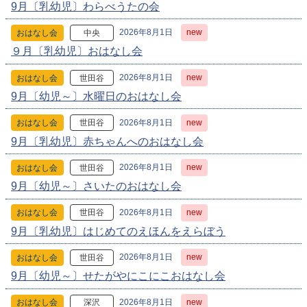
9月〔乳幼児〕わらべうたの会
2026年8月1日
new
おはなし会
中央
９月〔乳幼児〕おはなし会
2026年8月1日
new
おはなし会
世田谷
9月〔幼児～〕水曜日のおはなし会
2026年8月1日
new
おはなし会
世田谷
9月〔乳幼児〕赤ちゃんへのおはなし会
2026年8月1日
new
おはなし会
世田谷
9月〔幼児～〕さいたのおはなし会
2026年8月1日
new
おはなし会
世田谷
9月〔乳幼児〕はじめてのえほんをえらぼう
2026年8月1日
new
おはなし会
世田谷
9月〔幼児～〕せたがやにこにこおはなし会
2026年8月1日
new
おはなし会
深沢