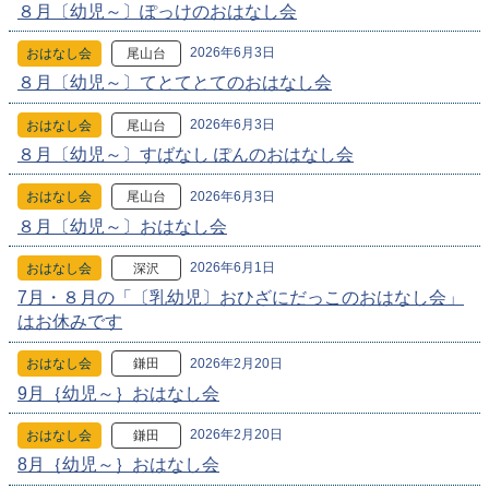
８月〔幼児～〕ぽっけのおはなし会
2026年6月3日
おはなし会
尾山台
８月〔幼児～〕てとてとてのおはなし会
2026年6月3日
おはなし会
尾山台
８月〔幼児～〕すばなし ぽんのおはなし会
2026年6月3日
おはなし会
尾山台
８月〔幼児～〕おはなし会
2026年6月1日
おはなし会
深沢
7月・８月の「〔乳幼児〕おひざにだっこのおはなし会」
はお休みです
2026年2月20日
おはなし会
鎌田
9月｛幼児～｝おはなし会
2026年2月20日
おはなし会
鎌田
8月｛幼児～｝おはなし会