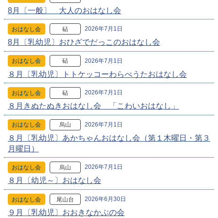
8月〔一般〕 大人のおはなし会
2026年7月1日
おはなし会
砧
8月〔乳幼児〕おひざでだっこのおはなし会
2026年7月1日
おはなし会
砧
８月〔乳幼児〕トトケッコーわらべうたおはなし会
2026年7月1日
おはなし会
砧
８月きぬたぬきおはなし会 「こわいおはなし」
2026年7月1日
おはなし会
烏山
８月〔乳幼児〕あかちゃんおはなし会（第１木曜日・第３
月曜日）
2026年7月1日
おはなし会
烏山
８月〔幼児～〕おはなし会
2026年6月30日
おはなし会
尾山台
９月〔乳幼児〕おおきなかぶの会