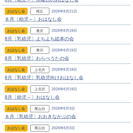
2026年6月21日
おはなし会
桜丘
８月〔幼児～〕おはなし会
2026年6月19日
おはなし会
奥沢
8月〔乳幼児〕よちよち絵本の会
2026年6月19日
おはなし会
奥沢
8月〔乳幼児〕わらべうたの会
2026年6月19日
おはなし会
上北沢
8月〔乳幼児〕乳幼児向けおはなし会
2026年6月19日
おはなし会
上北沢
8月〔幼児～〕おはなし会
2026年6月3日
おはなし会
尾山台
８月〔乳幼児〕おおきなかぶの会
2026年6月3日
おはなし会
尾山台