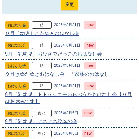
2026年8月31日
new
おはなし会
砧
９月〔幼児〕こだぬきおはなし会
2026年8月31日
new
おはなし会
砧
9月〔乳幼児〕おひざでだっこのおはなし会
2026年8月31日
new
おはなし会
砧
９月きぬたぬきおはなし会 「家族のおはなし」
2026年8月31日
new
おはなし会
砧
9月〔乳幼児〕トトケッコーわらべうたおはなし会【９月
はお休みです】
2026年8月5日
new
おはなし会
奥沢
9月〔乳幼児〕よちよち絵本の会
2026年8月5日
new
おはなし会
奥沢