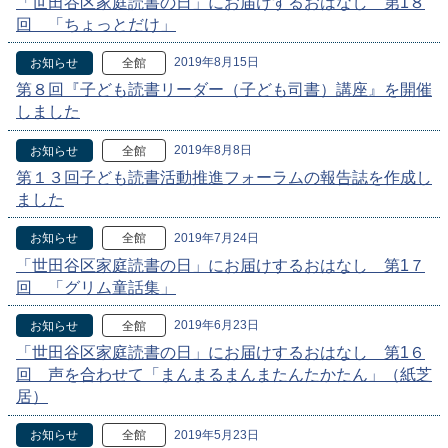
「世田谷区家庭読書の日」にお届けするおはなし 第1８
回 「ちょっとだけ」
2019年8月15日
お知らせ
全館
第８回『子ども読書リーダー（子ども司書）講座』を開催
しました
2019年8月8日
お知らせ
全館
第１３回子ども読書活動推進フォーラムの報告誌を作成し
ました
2019年7月24日
お知らせ
全館
「世田谷区家庭読書の日」にお届けするおはなし 第1７
回 「グリム童話集」
2019年6月23日
お知らせ
全館
「世田谷区家庭読書の日」にお届けするおはなし 第1６
回 声を合わせて「まんまるまんまたんたかたん」（紙芝
居）
2019年5月23日
お知らせ
全館