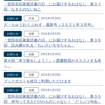
「世田谷区家庭読書の日」にお届けするおはなし 第３７
回 なまえのないねこ
2021年3月20日
お知らせ
中央
ざ・ちゅうおう ぷれす 最新号（２０２１年３月号）
2021年2月23日
お知らせ
全館
「世田谷区家庭読書の日」にお届けするおはなし 第３６
回 読み継がれる「ちいさいモモちゃん」
2021年2月16日
お知らせ
全館
第６回「本で旅をしよう！」～図書館員がオススメする本
～
2021年1月29日
お知らせ
全館
ブックポストを終日ご利用いただけます
2021年1月23日
お知らせ
全館
「世田谷区家庭読書の日」にお届けするおはなし 第３５
回 俳句って大人だけのものじゃない！「どうぶつ句会」