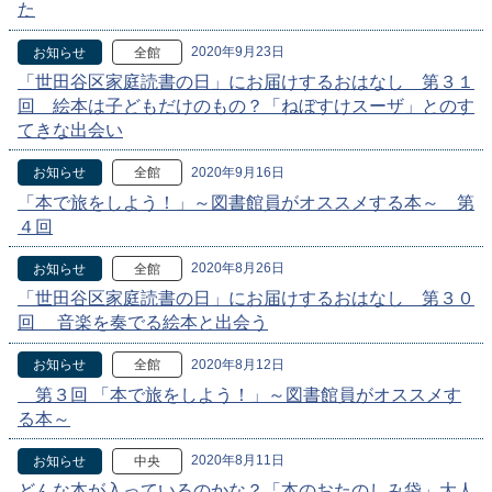
た
2020年9月23日
お知らせ
全館
「世田谷区家庭読書の日」にお届けするおはなし 第３１
回 絵本は子どもだけのもの？「ねぼすけスーザ」とのす
てきな出会い
2020年9月16日
お知らせ
全館
「本で旅をしよう！」～図書館員がオススメする本～ 第
４回
2020年8月26日
お知らせ
全館
「世田谷区家庭読書の日」にお届けするおはなし 第３０
回 音楽を奏でる絵本と出会う
2020年8月12日
お知らせ
全館
第３回 「本で旅をしよう！」～図書館員がオススメす
る本～
2020年8月11日
お知らせ
中央
どんな本が入っているのかな？「本のおたのしみ袋」大人