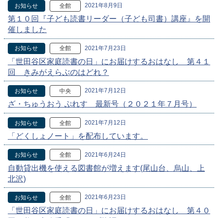
2021年8月9日
お知らせ
全館
第１０回『子ども読書リーダー（子ども司書）講座』を開
催しました
2021年7月23日
お知らせ
全館
「世田谷区家庭読書の日」にお届けするおはなし 第４１
回 きみがえらぶのはどれ？
2021年7月12日
お知らせ
中央
ざ・ちゅうおう ぷれす 最新号（２０２１年７月号）
2021年7月12日
お知らせ
全館
「どくしょノート」を配布しています。
2021年6月24日
お知らせ
全館
自動貸出機を使える図書館が増えます(尾山台、烏山、上
北沢)
2021年6月23日
お知らせ
全館
「世田谷区家庭読書の日」にお届けするおはなし 第４０