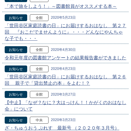
「本で旅をしよう！」～図書館員がオススメする本～
2020年5月23日
お知らせ
全館
「世田谷区家庭読書の日」にお届けするおはなし 第２７
回 『おこだでませんように』・・・どんなにやんちゃ
な子でも・・・
2020年4月30日
お知らせ
全館
令和元年度の図書館アンケートの結果報告書ができました
2020年4月23日
お知らせ
全館
「世田谷区家庭読書の日」にお届けするおはなし 第２６
回 親子で「貸出禁止の本」をよむ！？
2020年3月27日
お知らせ
全館
【中止】「なぜ？なに？大はっけん！！かがくのおはなし
会」について
2020年3月23日
お知らせ
中央
ざ・ちゅうおう ぷれす 最新号 （２０２０年３月号）