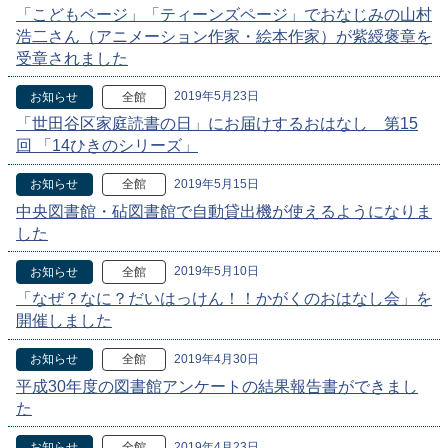
「こどもページ」「ティーンズページ」でおなじみの山村
浩二さん（アニメーション作家・絵本作家）が紫綬褒章を
受章されました
2019年5月23日
お知らせ
全館
「世田谷区家庭読書の日」にお届けするおはなし 第15
回 「14ひきのシリーズ」
2019年5月15日
お知らせ
全館
中央図書館・砧図書館で自動貸出機が使えるようになりま
した
2019年5月10日
お知らせ
全館
「なぜ？なに？だいはっけん！！かがくのおはなし会」を
開催しました
2019年4月30日
お知らせ
全館
平成30年度の図書館アンケートの結果報告書ができまし
た
2019年4月23日
お知らせ
全館