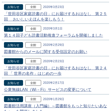
2020年3月23日
お知らせ
全館
「世田谷区家庭読書の日」にお届けするおはなし 第２５
回 おいしいえほんを楽しもう！
2020年3月1日
お知らせ
全館
第１４回子ども読書活動推進フォーラムを開催しました
2020年2月29日
お知らせ
全館
図書館からのメールに関する受信設定のお願い
2020年2月23日
お知らせ
全館
「世田谷区家庭読書の日」にお届けするおはなし 第２４
回 「 世界の名作」はじめの一歩
2020年2月17日
お知らせ
全館
公衆無線LAN（Wi－Fi）サービスの変更について
2020年1月29日
お知らせ
全館
図書館活用講座（入門編）～図書館をもっと知りたいあな