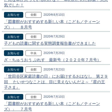
気でした！
2020年8月10日
お知らせ
全館
「図書館がおすすめする新しい本（こども／ティーン
ズ）」 ８月号
2020年7月29日
お知らせ
全館
子どもの読書に関する実態調査報告書ができました
2020年7月29日
お知らせ
中央
ざ・ちゅうおう ぷれす 最新号（２０２０年７月号）
2020年7月23日
お知らせ
全館
「世田谷区家庭読書の日」にお届けするおはなし 第２９
回 たいせつなことは、目に見えないんだよ～『星の王
子さま』
2020年7月10日
お知らせ
全館
「図書館がおすすめする新しい本（こども／ティーン
ズ）」 ７月号