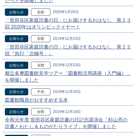
たへ～を開催しました
2020年1月26日
お知らせ
全館
「世田谷区家庭読書の日」にお届けするおはなし 第２３
回 2020年はオリンピックイヤー！
2019年12月23日
お知らせ
全館
「世田谷区家庭読書の日」にお届けするおはなし 第２２
回『急行「北極号」』
2019年12月23日
お知らせ
全館
都立多摩図書館見学ツアー「図書館活用講座（入門編）」
を開催しました
2019年12月20日
お知らせ
中央
図書館職員がおすすめする本
2019年12月18日
お知らせ
全館
令和元年度 世田谷区家庭読書の日記念講演会「杉山亮の
読書とわたし＆ものがたりライブ」を開催しました