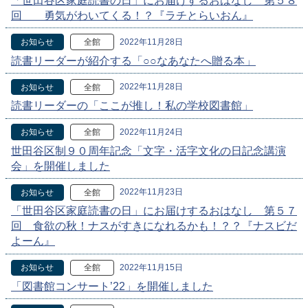
「世田谷区家庭読書の日」にお届けするおはなし 第５８
回 勇気がわいてくる！？『ラチとらいおん』
2022年11月28日
お知らせ
全館
読書リーダーが紹介する「○○なあなたへ贈る本」
2022年11月28日
お知らせ
全館
読書リーダーの「ここが推し！私の学校図書館」
2022年11月24日
お知らせ
全館
世田谷区制９０周年記念「文字・活字文化の日記念講演
会」を開催しました
2022年11月23日
お知らせ
全館
「世田谷区家庭読書の日」にお届けするおはなし 第５７
回 食欲の秋！ナスがすきになれるかも！？？『ナスビだ
よーん』
2022年11月15日
お知らせ
全館
「図書館コンサート’22」を開催しました