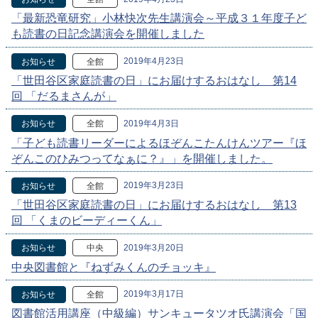
「最新恐竜研究」小林快次先生講演会～平成３１年度子ど
も読書の日記念講演会を開催しました
2019年4月23日
お知らせ
全館
「世田谷区家庭読書の日」にお届けするおはなし 第14
回 「だるまさんが」
2019年4月3日
お知らせ
全館
「子ども読書リーダーによるほぞんこたんけんツアー『ほ
ぞんこのひみつってなぁに？』」を開催しました。
2019年3月23日
お知らせ
全館
「世田谷区家庭読書の日」にお届けするおはなし 第13
回 「くまのビーディーくん」
2019年3月20日
お知らせ
中央
中央図書館と『ねずみくんのチョッキ』
2019年3月17日
お知らせ
全館
図書館活用講座（中級編）サンキュータツオ氏講演会「国