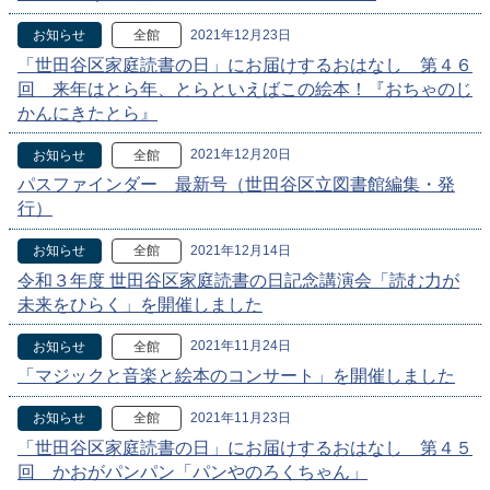
2021年12月23日
お知らせ
全館
「世田谷区家庭読書の日」にお届けするおはなし 第４６
回 来年はとら年、とらといえばこの絵本！『おちゃのじ
かんにきたとら』
2021年12月20日
お知らせ
全館
パスファインダー 最新号（世田谷区立図書館編集・発
行）
2021年12月14日
お知らせ
全館
令和３年度 世田谷区家庭読書の日記念講演会「読む力が
未来をひらく」を開催しました
2021年11月24日
お知らせ
全館
「マジックと音楽と絵本のコンサート」を開催しました
2021年11月23日
お知らせ
全館
「世田谷区家庭読書の日」にお届けするおはなし 第４５
回 かおがパンパン「パンやのろくちゃん」