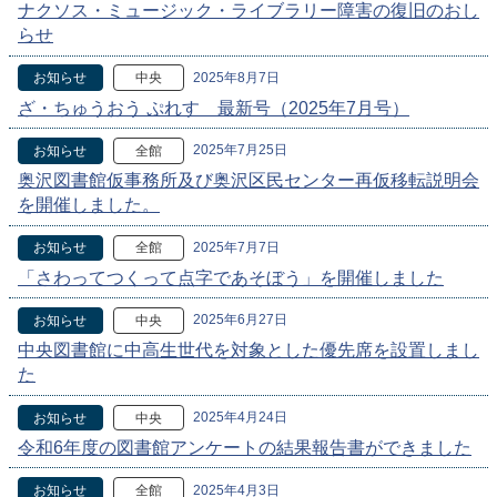
ナクソス・ミュージック・ライブラリー障害の復旧のおし
らせ
2025年8月7日
お知らせ
中央
ざ・ちゅうおう ぷれす 最新号（2025年7月号）
2025年7月25日
お知らせ
全館
奥沢図書館仮事務所及び奥沢区民センター再仮移転説明会
を開催しました。
2025年7月7日
お知らせ
全館
「さわってつくって点字であそぼう」を開催しました
2025年6月27日
お知らせ
中央
中央図書館に中高生世代を対象とした優先席を設置しまし
た
2025年4月24日
お知らせ
中央
令和6年度の図書館アンケートの結果報告書ができました
2025年4月3日
お知らせ
全館