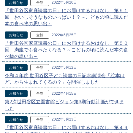
2022年5月26日
お知らせ
全館
「世田谷区家庭読書の日」にお届けするおはなし 第５１
回 おいしそうなものいっぱい！？～こどもの頃に読んだ
本の食べ物の思い出～
2022年5月25日
お知らせ
全館
「世田谷区家庭読書の日」にお届けするおはなし 第５０
回 満腹でも食べたくなる？～こどもの頃に読んだ本の食
べ物の思い出～
2022年5月12日
お知らせ
全館
令和４年度 世田谷区子ども読書の日記念講演会「絵本は
どこから生まれてくるの？」を開催しました
2022年4月15日
お知らせ
全館
第2次世田谷区立図書館ビジョン第3期行動計画ができま
した
2022年3月23日
お知らせ
全館
「世田谷区家庭読書の日」にお届けするおはなし 第４９