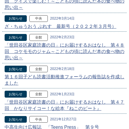
回 クイズで楽しむ！～こどもの頃に読んだ本の食べ物の
思い出～
2022年3月14日
お知らせ
中央
ざ・ちゅうおう ぷれす 最新号（２０２２年３月号）
2022年2月23日
お知らせ
全館
「世田谷区家庭読書の日」にお届けするおはなし 第４８
回 コケモモのジャム～こどもの頃に読んだ本の食べ物の
思い出～
2022年2月18日
お知らせ
全館
第１６回子ども読書活動推進フォーラムの報告誌を作成し
ました
2022年1月23日
お知らせ
全館
「世田谷区家庭読書の日」にお届けするおはなし 第４７
回 かなりサイコー！な絵本『ねこのピート』
2021年12月27日
お知らせ
中央
中高生向け広報誌 「Teens Press」 第９号