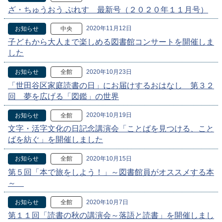
ざ・ちゅうおう ぷれす 最新号（２０２０年１１月号）
2020年11月12日
お知らせ
中央
子どもから大人まで楽しめる図書館コンサートを開催しま
した
2020年10月23日
お知らせ
全館
「世田谷区家庭読書の日」にお届けするおはなし 第３２
回 夢を広げる「図鑑」の世界
2020年10月19日
お知らせ
全館
文字・活字文化の日記念講演会「ことばを見つける、こと
ばを紡ぐ」を開催しました
2020年10月15日
お知らせ
全館
第５回「本で旅をしよう！」～図書館員がオススメする本
～
2020年10月7日
お知らせ
全館
第１１回「読書の秋の講演会～落語と読書」を開催しまし