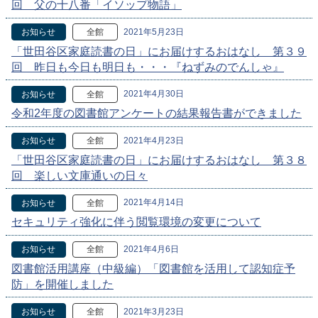
回 父の十八番「イソップ物語」
2021年5月23日
お知らせ
全館
「世田谷区家庭読書の日」にお届けするおはなし 第３９
回 昨日も今日も明日も・・・『ねずみのでんしゃ』
2021年4月30日
お知らせ
全館
令和2年度の図書館アンケートの結果報告書ができました
2021年4月23日
お知らせ
全館
「世田谷区家庭読書の日」にお届けするおはなし 第３８
回 楽しい文庫通いの日々
2021年4月14日
お知らせ
全館
セキュリティ強化に伴う閲覧環境の変更について
2021年4月6日
お知らせ
全館
図書館活用講座（中級編）「図書館を活用して認知症予
防」を開催しました
2021年3月23日
お知らせ
全館