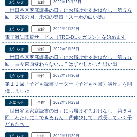
2022年10月23日
お知らせ
全館
「世田谷区家庭読書の日」にお届けするおはなし 第５６
回 未知の国、未知の楽器『スーホの白い馬』
2022年9月29日
お知らせ
全館
電子雑誌閲覧サービス（TRC-DLマガジン）を始めます
2022年9月26日
お知らせ
全館
「世田谷区家庭読書の日」にお届けするおはなし 第５５
回 古今東西変わらない…？はずかしかった思い出
2022年8月30日
お知らせ
全館
第１１回『子ども読書リーダー（子ども司書）講座』を開
催しました
2022年8月23日
お知らせ
全館
「世田谷区家庭読書の日」にお届けするおはなし 第５４
回 わたしにもできるもん！背伸びして、成長していく子
どもたち
2022年7月29日
お知らせ
中央