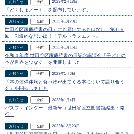
2023年2月18日
お知らせ
全館
「どくしょノート」を配布しています。
2023年1月23日
お知らせ
全館
世田谷区家庭読書の日」にお届けするおはなし 第５９
回 刺激的な思い出！『デルトラクエスト』
2023年1月16日
お知らせ
全館
令和４年度 世田谷区家庭読書の日記念講演会「子どもの
本が世界をつなぐ」を開催しました
2023年1月6日
お知らせ
全館
「本の装備体験と食べ物が出てくる本について語り合う
会」を開催しました
2023年1月4日
お知らせ
全館
パスファインダー 最新号（世田谷区立図書館編集・発
行）
2022年12月23日
お知らせ
全館