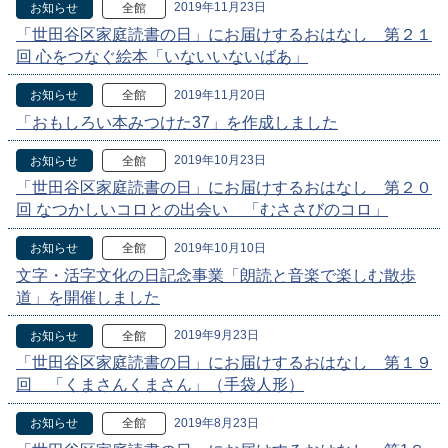
2019年11月23日
お知らせ
全館
「世田谷区家庭読書の日」にお届けするおはなし 第２１
回 心をつなぐ絵本「いないいないばあ」
2019年11月20日
お知らせ
全館
「おもしろい本みつけた37」を作成しました
2019年10月23日
お知らせ
全館
「世田谷区家庭読書の日」にお届けするおはなし 第２０
回 なつかしいコロとの出会い 「むささびのコロ」
2019年10月10日
お知らせ
全館
文字・活字文化の日記念事業「朗読と音楽で楽しむ散歩
道」を開催しました
2019年9月23日
お知らせ
全館
「世田谷区家庭読書の日」にお届けするおはなし 第１９
回 「くまさんくまさん」（手袋人形）
2019年8月23日
お知らせ
全館