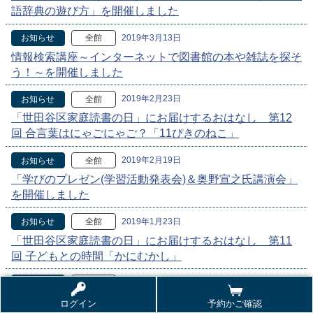
語辞典の遊び方」を開催しました
2019年3月13日
お知らせ
全館
情報検索講座～インターネットで図書館の本や雑誌を探そ
う！～を開催しました
2019年2月23日
お知らせ
全館
「世田谷区家庭読書の日」にお届けするおはなし 第12
回 合言葉はにゃごにゃご？「11ぴきのねこ」
2019年2月19日
お知らせ
全館
「学びのプレゼン(学習活動発表会)＆奥野宣之氏講演会」
を開催しました
2019年1月23日
お知らせ
全館
「世田谷区家庭読書の日」にお届けするおはなし 第11
回 子どもとの時間「かにむかし」
2018年12月23日
お知らせ
全館
「世田谷区家庭読書の日」にお届けするおはなし 第10
ログイン
予約かご確認