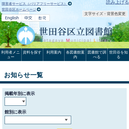
本文へ
読み上げる
障害者サービス（バリアフリーサービス）
世田谷区ホームページ
文字サイズ・背景色変更
利用者メニ
資料を探す
利用案内
各図書館案
図書館で調
世田谷を知
ュー
内
べる
る
お知らせ一覧
掲載年別に表示
館別に表示