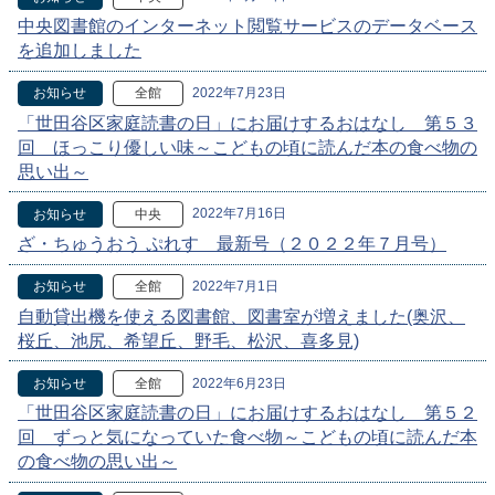
中央図書館のインターネット閲覧サービスのデータベース
を追加しました
2022年7月23日
お知らせ
全館
「世田谷区家庭読書の日」にお届けするおはなし 第５３
回 ほっこり優しい味～こどもの頃に読んだ本の食べ物の
思い出～
2022年7月16日
お知らせ
中央
ざ・ちゅうおう ぷれす 最新号（２０２２年７月号）
2022年7月1日
お知らせ
全館
自動貸出機を使える図書館、図書室が増えました(奥沢、
桜丘、池尻、希望丘、野毛、松沢、喜多見)
2022年6月23日
お知らせ
全館
「世田谷区家庭読書の日」にお届けするおはなし 第５２
回 ずっと気になっていた食べ物～こどもの頃に読んだ本
の食べ物の思い出～