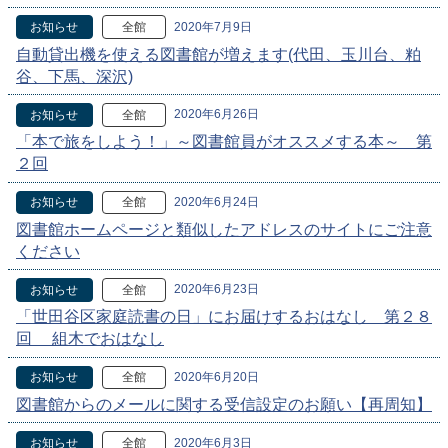
2020年7月9日
お知らせ
全館
自動貸出機を使える図書館が増えます(代田、玉川台、粕
谷、下馬、深沢)
2020年6月26日
お知らせ
全館
「本で旅をしよう！」～図書館員がオススメする本～ 第
２回
2020年6月24日
お知らせ
全館
図書館ホームページと類似したアドレスのサイトにご注意
ください
2020年6月23日
お知らせ
全館
「世田谷区家庭読書の日」にお届けするおはなし 第２８
回 組木でおはなし
2020年6月20日
お知らせ
全館
図書館からのメールに関する受信設定のお願い【再周知】
2020年6月3日
お知らせ
全館