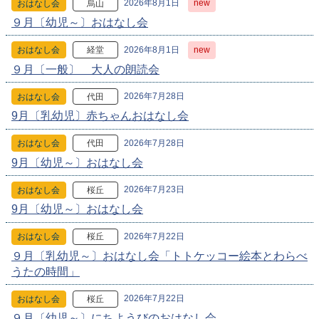
2026年8月1日
new
おはなし会
烏山
９月〔幼児～〕おはなし会
2026年8月1日
new
おはなし会
経堂
９月〔一般〕 大人の朗読会
2026年7月28日
おはなし会
代田
9月〔乳幼児〕赤ちゃんおはなし会
2026年7月28日
おはなし会
代田
9月〔幼児～〕おはなし会
2026年7月23日
おはなし会
桜丘
9月〔幼児～〕おはなし会
2026年7月22日
おはなし会
桜丘
９月〔乳幼児～〕おはなし会「トトケッコー絵本とわらべ
うたの時間」
2026年7月22日
おはなし会
桜丘
９月〔幼児～〕にちようびのおはなし会