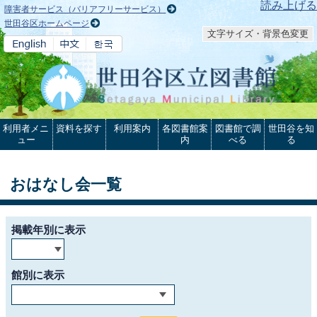
本文へ
読み上げる
障害者サービス（バリアフリーサービス）
世田谷区ホームページ
文字サイズ・背景色変更
利用者メニ
資料を探す
利用案内
各図書館案
図書館で調
世田谷を知
ュー
内
べる
る
おはなし会一覧
掲載年別に表示
館別に表示