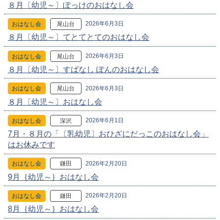
８月〔幼児～〕ぽっけのおはなし会
2026年6月3日
おはなし会
尾山台
８月〔幼児～〕てとてとてのおはなし会
2026年6月3日
おはなし会
尾山台
８月〔幼児～〕すばなし ぽんのおはなし会
2026年6月3日
おはなし会
尾山台
８月〔幼児～〕おはなし会
2026年6月1日
おはなし会
深沢
7月・８月の「〔乳幼児〕おひざにだっこのおはなし会」
はお休みです
2026年2月20日
おはなし会
鎌田
9月｛幼児～｝おはなし会
2026年2月20日
おはなし会
鎌田
8月｛幼児～｝おはなし会