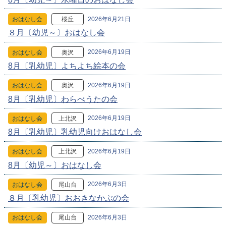
2026年6月21日
おはなし会
桜丘
８月〔幼児～〕おはなし会
2026年6月19日
おはなし会
奥沢
8月〔乳幼児〕よちよち絵本の会
2026年6月19日
おはなし会
奥沢
8月〔乳幼児〕わらべうたの会
2026年6月19日
おはなし会
上北沢
8月〔乳幼児〕乳幼児向けおはなし会
2026年6月19日
おはなし会
上北沢
8月〔幼児～〕おはなし会
2026年6月3日
おはなし会
尾山台
８月〔乳幼児〕おおきなかぶの会
2026年6月3日
おはなし会
尾山台