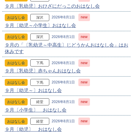
９月〔乳幼児〕おひざにだっこのおはなし会
2026年8月1日
new
おはなし会
深沢
９月〔幼児～小学生〕おはなし会
2026年8月1日
new
おはなし会
深沢
９月の「〔乳幼児～中高生〕じどうかんおはなし会」はお
休みです
2026年8月1日
new
おはなし会
下馬
９月〔乳幼児〕赤ちゃんおはなし会
2026年8月1日
new
おはなし会
下馬
９月〔幼児～〕おはなし会
2026年8月1日
new
おはなし会
経堂
９月〔小学生〕 おはなし会
2026年8月1日
new
おはなし会
経堂
９月〔幼児〕 おはなし会