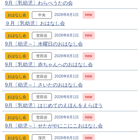
9月〔乳幼児〕わらべうたの会
2026年8月1日
new
おはなし会
中央
９月〔乳幼児〕おはなし会
2026年8月1日
new
おはなし会
世田谷
9月〔幼児～〕水曜日のおはなし会
2026年8月1日
new
おはなし会
世田谷
9月〔乳幼児〕赤ちゃんへのおはなし会
2026年8月1日
new
おはなし会
世田谷
9月〔幼児～〕さいたのおはなし会
2026年8月1日
new
おはなし会
世田谷
9月〔乳幼児〕はじめてのえほんをえらぼう
2026年8月1日
new
おはなし会
世田谷
9月〔幼児～〕せたがやにこにこおはなし会
2026年8月1日
new
おはなし会
深沢