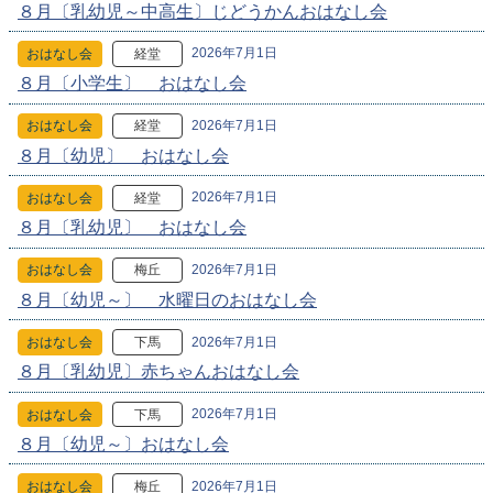
８月〔乳幼児～中高生〕じどうかんおはなし会
2026年7月1日
おはなし会
経堂
８月〔小学生〕 おはなし会
2026年7月1日
おはなし会
経堂
８月〔幼児〕 おはなし会
2026年7月1日
おはなし会
経堂
８月〔乳幼児〕 おはなし会
2026年7月1日
おはなし会
梅丘
８月〔幼児～〕 水曜日のおはなし会
2026年7月1日
おはなし会
下馬
８月〔乳幼児〕赤ちゃんおはなし会
2026年7月1日
おはなし会
下馬
８月〔幼児～〕おはなし会
2026年7月1日
おはなし会
梅丘