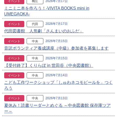
2026年7月17日
イベント
梅丘
ミニミニ本を作ろう！-VIVITA BOOKS mini in
UMEGAOKA-
2026年7月17日
イベント
代田
代田図書館 人形劇「さんまいのおふだ」
2026年7月15日
イベント
中央
音訳ボランティア養成講座（中級）参加者を募集します
2026年7月15日
イベント
中央
【受付終了】くりらぼ in 世田谷（中央図書館）
2026年7月14日
イベント
中央
こども工作ワークショップ「しゅわネコモビールを」つく
ろう
2026年7月13日
イベント
中央
夏休み！読書リーダーとめぐる ～中央図書館 保存庫ツア
ー～