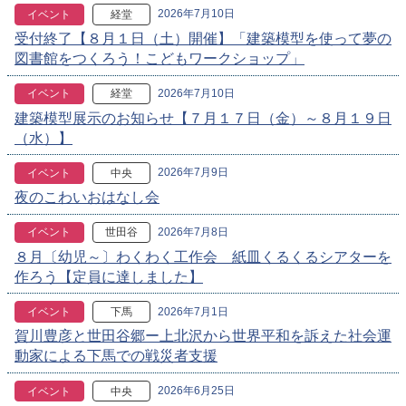
2026年7月10日
イベント
経堂
受付終了【８月１日（土）開催】「建築模型を使って夢の
図書館をつくろう！こどもワークショップ」
2026年7月10日
イベント
経堂
建築模型展示のお知らせ【７月１７日（金）～８月１９日
（水）】
2026年7月9日
イベント
中央
夜のこわいおはなし会
2026年7月8日
イベント
世田谷
８月〔幼児～〕わくわく工作会 紙皿くるくるシアターを
作ろう【定員に達しました】
2026年7月1日
イベント
下馬
賀川豊彦と世田谷郷ー上北沢から世界平和を訴えた社会運
動家による下馬での戦災者支援
2026年6月25日
イベント
中央