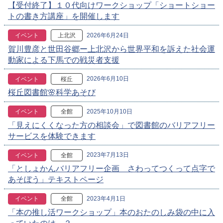
【受付終了】１０代向けワークショップ「ショートショー
トの書き方講座」を開催します
2026年6月24日
イベント
上北沢
賀川豊彦と世田谷郷ー上北沢から世界平和を訴えた社会運
動家による下馬での戦災者支援
2026年6月10日
イベント
桜丘
桜丘図書館🌸科学あそび
2025年10月10日
イベント
全館
「見えにくくなった方の相談会」で図書館のバリアフリー
サービスを体験できます
2023年7月13日
イベント
全館
「としょかんバリアフリー企画 さわってつくって点字で
あそぼう」テキストページ
2023年4月1日
イベント
全館
「本の推し活ワークショップ」本のおたのしみ袋の中に入