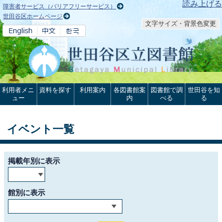
本文へ
読み上げる
障害者サービス（バリアフリーサービス）
世田谷区ホームページ
文字サイズ・背景色変更
利用者メニ
資料を探す
利用案内
各図書館案
図書館で調
世田谷を知
ュー
内
べる
る
イベント一覧
掲載年別に表示
館別に表示