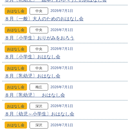
2026年7月1日
おはなし会
中央
８月〔一般〕大人のためのおはなし会
2026年7月1日
おはなし会
中央
８月〔小学生〕おりがみをおろう
2026年7月1日
おはなし会
中央
８月〔小学生〕おはなし会
2026年7月1日
おはなし会
中央
８月〔乳幼児〕おはなし会
2026年7月1日
おはなし会
梅丘
８月〔乳幼児〕 おはなし会
2026年7月1日
おはなし会
深沢
８月〔幼児～小学生〕おはなし会
2026年7月1日
おはなし会
深沢