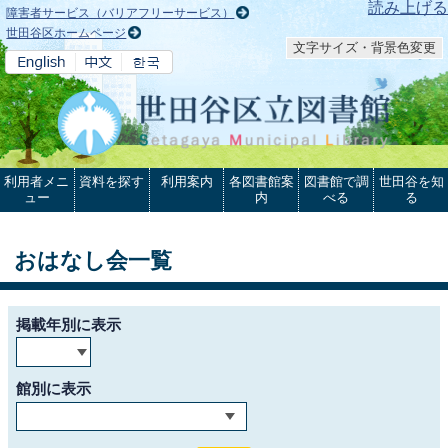
本文へ
読み上げる
障害者サービス（バリアフリーサービス）
世田谷区ホームページ
文字サイズ・背景色変更
利用者メニ
資料を探す
利用案内
各図書館案
図書館で調
世田谷を知
ュー
内
べる
る
おはなし会一覧
掲載年別に表示
館別に表示