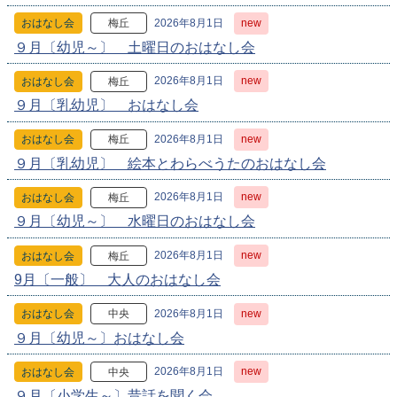
2026年8月1日
new
おはなし会
梅丘
９月〔幼児～〕 土曜日のおはなし会
2026年8月1日
new
おはなし会
梅丘
９月〔乳幼児〕 おはなし会
2026年8月1日
new
おはなし会
梅丘
９月〔乳幼児〕 絵本とわらべうたのおはなし会
2026年8月1日
new
おはなし会
梅丘
９月〔幼児～〕 水曜日のおはなし会
2026年8月1日
new
おはなし会
梅丘
9月〔一般〕 大人のおはなし会
2026年8月1日
new
おはなし会
中央
９月〔幼児～〕おはなし会
2026年8月1日
new
おはなし会
中央
９月〔小学生～〕昔話を聞く会