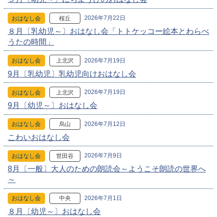
2026年7月22日
おはなし会
桜丘
８月〔乳幼児～〕おはなし会「トトケッコー絵本とわらべ
うたの時間」
2026年7月19日
おはなし会
上北沢
9月〔乳幼児〕乳幼児向けおはなし会
2026年7月19日
おはなし会
上北沢
9月〔幼児～〕おはなし会
2026年7月12日
おはなし会
烏山
こわいおはなし会
2026年7月9日
おはなし会
世田谷
8月〔一般〕大人のための朗読会～ようこそ朗読の世界へ
～
2026年7月1日
おはなし会
中央
８月〔幼児～〕おはなし会