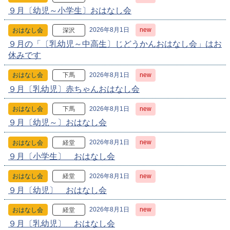
９月〔幼児～小学生〕おはなし会
2026年8月1日
new
おはなし会
深沢
９月の「〔乳幼児～中高生〕じどうかんおはなし会」はお
休みです
2026年8月1日
new
おはなし会
下馬
９月〔乳幼児〕赤ちゃんおはなし会
2026年8月1日
new
おはなし会
下馬
９月〔幼児～〕おはなし会
2026年8月1日
new
おはなし会
経堂
９月〔小学生〕 おはなし会
2026年8月1日
new
おはなし会
経堂
９月〔幼児〕 おはなし会
2026年8月1日
new
おはなし会
経堂
９月〔乳幼児〕 おはなし会