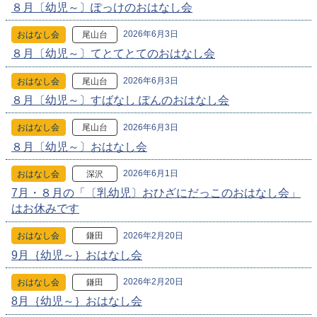
８月〔幼児～〕ぽっけのおはなし会
2026年6月3日
おはなし会
尾山台
８月〔幼児～〕てとてとてのおはなし会
2026年6月3日
おはなし会
尾山台
８月〔幼児～〕すばなし ぽんのおはなし会
2026年6月3日
おはなし会
尾山台
８月〔幼児～〕おはなし会
2026年6月1日
おはなし会
深沢
7月・８月の「〔乳幼児〕おひざにだっこのおはなし会」
はお休みです
2026年2月20日
おはなし会
鎌田
9月｛幼児～｝おはなし会
2026年2月20日
おはなし会
鎌田
8月｛幼児～｝おはなし会