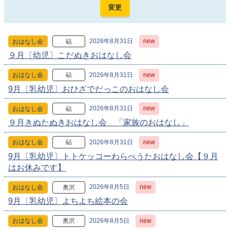
2026年8月31日
new
おはなし会
砧
９月〔幼児〕こだぬきおはなし会
2026年8月31日
new
おはなし会
砧
9月〔乳幼児〕おひざでだっこのおはなし会
2026年8月31日
new
おはなし会
砧
９月きぬたぬきおはなし会 「家族のおはなし」
2026年8月31日
new
おはなし会
砧
9月〔乳幼児〕トトケッコーわらべうたおはなし会【９月
はお休みです】
2026年8月5日
new
おはなし会
奥沢
9月〔乳幼児〕よちよち絵本の会
2026年8月5日
new
おはなし会
奥沢