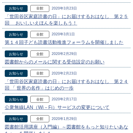
2020年3月23日
お知らせ
全館
「世田谷区家庭読書の日」にお届けするおはなし 第２５
回 おいしいえほんを楽しもう！
2020年3月1日
お知らせ
全館
第１４回子ども読書活動推進フォーラムを開催しました
2020年2月29日
お知らせ
全館
図書館からのメールに関する受信設定のお願い
2020年2月23日
お知らせ
全館
「世田谷区家庭読書の日」にお届けするおはなし 第２４
回 「 世界の名作」はじめの一歩
2020年2月17日
お知らせ
全館
公衆無線LAN（Wi－Fi）サービスの変更について
2020年1月29日
お知らせ
全館
図書館活用講座（入門編）～図書館をもっと知りたいあな