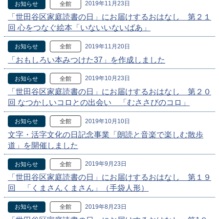
2019年11月23日
お知らせ
全館
「世田谷区家庭読書の日」にお届けするおはなし 第２１
回 心をつなぐ絵本「いないいないばあ」
2019年11月20日
お知らせ
全館
「おもしろい本みつけた37」を作成しました
2019年10月23日
お知らせ
全館
「世田谷区家庭読書の日」にお届けするおはなし 第２０
回 なつかしいコロとの出会い 「むささびのコロ」
2019年10月10日
お知らせ
全館
文字・活字文化の日記念事業「朗読と音楽で楽しむ散歩
道」を開催しました
2019年9月23日
お知らせ
全館
「世田谷区家庭読書の日」にお届けするおはなし 第１９
回 「くまさんくまさん」（手袋人形）
2019年8月23日
お知らせ
全館