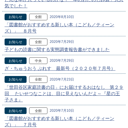
気でした！
2020年8月10日
お知らせ
全館
「図書館がおすすめする新しい本（こども／ティーン
ズ）」 ８月号
2020年7月29日
お知らせ
全館
子どもの読書に関する実態調査報告書ができました
2020年7月29日
お知らせ
中央
ざ・ちゅうおう ぷれす 最新号（２０２０年７月号）
2020年7月23日
お知らせ
全館
「世田谷区家庭読書の日」にお届けするおはなし 第２９
回 たいせつなことは、目に見えないんだよ～『星の王
子さま』
2020年7月10日
お知らせ
全館
「図書館がおすすめする新しい本（こども／ティーン
ズ）」 ７月号