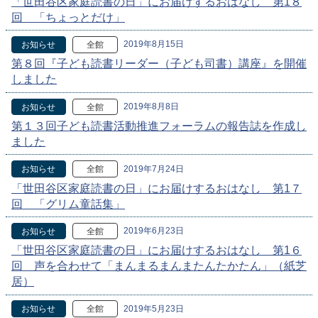
「世田谷区家庭読書の日」にお届けするおはなし 第1８
回 「ちょっとだけ」
2019年8月15日
お知らせ
全館
第８回『子ども読書リーダー（子ども司書）講座』を開催
しました
2019年8月8日
お知らせ
全館
第１３回子ども読書活動推進フォーラムの報告誌を作成し
ました
2019年7月24日
お知らせ
全館
「世田谷区家庭読書の日」にお届けするおはなし 第1７
回 「グリム童話集」
2019年6月23日
お知らせ
全館
「世田谷区家庭読書の日」にお届けするおはなし 第1６
回 声を合わせて「まんまるまんまたんたかたん」（紙芝
居）
2019年5月23日
お知らせ
全館