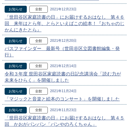
2021年12月23日
お知らせ
全館
「世田谷区家庭読書の日」にお届けするおはなし 第４６
回 来年はとら年、とらといえばこの絵本！『おちゃのじ
かんにきたとら』
2021年12月20日
お知らせ
全館
パスファインダー 最新号（世田谷区立図書館編集・発
行）
2021年12月14日
お知らせ
全館
令和３年度 世田谷区家庭読書の日記念講演会「読む力が
未来をひらく」を開催しました
2021年11月24日
お知らせ
全館
「マジックと音楽と絵本のコンサート」を開催しました
2021年11月23日
お知らせ
全館
「世田谷区家庭読書の日」にお届けするおはなし 第４５
回 かおがパンパン「パンやのろくちゃん」