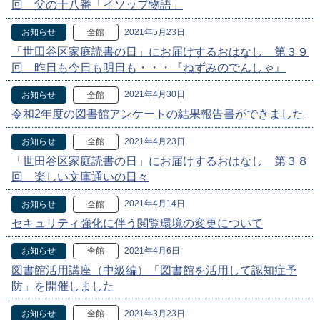
回 父の十八番「イソップ物語」
2021年5月23日
お知らせ
全館
「世田谷区家庭読書の日」にお届けするおはなし 第３９
回 昨日も今日も明日も・・・『ねずみのでんしゃ』
2021年4月30日
お知らせ
全館
令和2年度の図書館アンケートの結果報告書ができました
2021年4月23日
お知らせ
全館
「世田谷区家庭読書の日」にお届けするおはなし 第３８
回 楽しい文庫通いの日々
2021年4月14日
お知らせ
全館
セキュリティ強化に伴う閲覧環境の変更について
2021年4月6日
お知らせ
全館
図書館活用講座（中級編）「図書館を活用して認知症予
防」を開催しました
2021年3月23日
お知らせ
全館