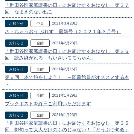
「世田谷区家庭読書の日」にお届けするおはなし 第３７
回 なまえのないねこ
2021年3月20日
お知らせ
中央
ざ・ちゅうおう ぷれす 最新号（２０２１年３月号）
2021年2月23日
お知らせ
全館
「世田谷区家庭読書の日」にお届けするおはなし 第３６
回 読み継がれる「ちいさいモモちゃん」
2021年2月16日
お知らせ
全館
第６回「本で旅をしよう！」～図書館員がオススメする本
～
2021年1月29日
お知らせ
全館
ブックポストを終日ご利用いただけます
2021年1月23日
お知らせ
全館
「世田谷区家庭読書の日」にお届けするおはなし 第３５
回 俳句って大人だけのものじゃない！「どうぶつ句会」