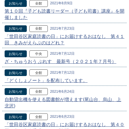
2021年8月9日
お知らせ
全館
第１０回『子ども読書リーダー（子ども司書）講座』を開
催しました
2021年7月23日
お知らせ
全館
「世田谷区家庭読書の日」にお届けするおはなし 第４１
回 きみがえらぶのはどれ？
2021年7月12日
お知らせ
中央
ざ・ちゅうおう ぷれす 最新号（２０２１年７月号）
2021年7月12日
お知らせ
全館
「どくしょノート」を配布しています。
2021年6月24日
お知らせ
全館
自動貸出機を使える図書館が増えます(尾山台、烏山、上
北沢)
2021年6月23日
お知らせ
全館
「世田谷区家庭読書の日」にお届けするおはなし 第４０