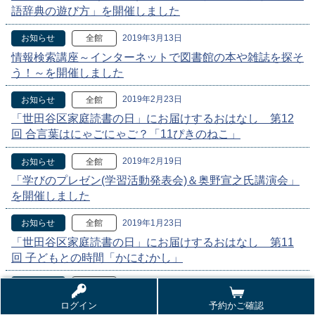
語辞典の遊び方」を開催しました
2019年3月13日
お知らせ
全館
情報検索講座～インターネットで図書館の本や雑誌を探そ
う！～を開催しました
2019年2月23日
お知らせ
全館
「世田谷区家庭読書の日」にお届けするおはなし 第12
回 合言葉はにゃごにゃご？「11ぴきのねこ」
2019年2月19日
お知らせ
全館
「学びのプレゼン(学習活動発表会)＆奥野宣之氏講演会」
を開催しました
2019年1月23日
お知らせ
全館
「世田谷区家庭読書の日」にお届けするおはなし 第11
回 子どもとの時間「かにむかし」
2018年12月23日
お知らせ
全館
「世田谷区家庭読書の日」にお届けするおはなし 第10
ログイン
予約かご確認