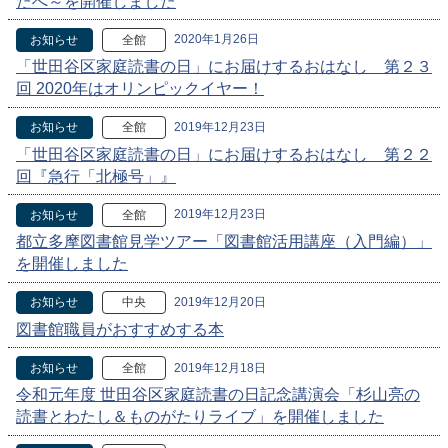
たへ～を開催しました
2020年1月26日
お知らせ
全館
「世田谷区家庭読書の日」にお届けするおはなし 第２３
回 2020年はオリンピックイヤー！
2019年12月23日
お知らせ
全館
「世田谷区家庭読書の日」にお届けするおはなし 第２２
回『急行「北極号」』
2019年12月23日
お知らせ
全館
都立多摩図書館見学ツアー「図書館活用講座（入門編）」
を開催しました
2019年12月20日
お知らせ
中央
図書館職員がおすすめする本
2019年12月18日
お知らせ
全館
令和元年度 世田谷区家庭読書の日記念講演会「杉山亮の
読書とわたし＆ものがたりライブ」を開催しました