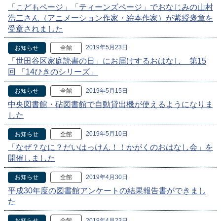
「こどもページ」「ティーンズページ」でおなじみの山村
浩二さん（アニメーション作家・絵本作家）が紫綬褒章を
受章されました
2019年5月23日
お知らせ
全館
「世田谷区家庭読書の日」にお届けするおはなし 第15
回 「14ひきのシリーズ」
2019年5月15日
お知らせ
全館
中央図書館・砧図書館で自動貸出機が使えるようになりま
した
2019年5月10日
お知らせ
全館
「なぜ？なに？だいはっけん！！かがくのおはなし会」を
開催しました
2019年4月30日
お知らせ
全館
平成30年度の図書館アンケートの結果報告書ができまし
た
2019年4月23日
お知らせ
全館