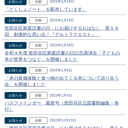
2023年2月18日
お知らせ
全館
「どくしょノート」を配布しています。
2023年1月23日
お知らせ
全館
世田谷区家庭読書の日」にお届けするおはなし 第５９
回 刺激的な思い出！『デルトラクエスト』
2023年1月16日
お知らせ
全館
令和４年度 世田谷区家庭読書の日記念講演会「子どもの
本が世界をつなぐ」を開催しました
2023年1月6日
お知らせ
全館
「本の装備体験と食べ物が出てくる本について語り合う
会」を開催しました
2023年1月4日
お知らせ
全館
パスファインダー 最新号（世田谷区立図書館編集・発
行）
2022年12月23日
お知らせ
全館