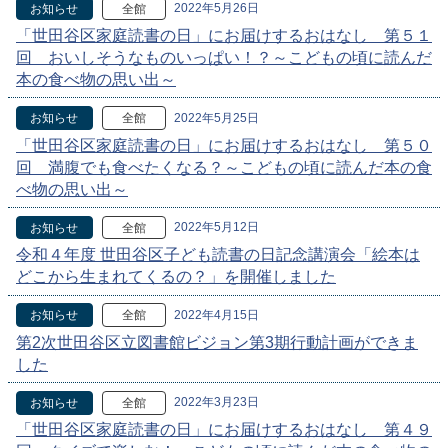
2022年5月26日
お知らせ
全館
「世田谷区家庭読書の日」にお届けするおはなし 第５１
回 おいしそうなものいっぱい！？～こどもの頃に読んだ
本の食べ物の思い出～
2022年5月25日
お知らせ
全館
「世田谷区家庭読書の日」にお届けするおはなし 第５０
回 満腹でも食べたくなる？～こどもの頃に読んだ本の食
べ物の思い出～
2022年5月12日
お知らせ
全館
令和４年度 世田谷区子ども読書の日記念講演会「絵本は
どこから生まれてくるの？」を開催しました
2022年4月15日
お知らせ
全館
第2次世田谷区立図書館ビジョン第3期行動計画ができま
した
2022年3月23日
お知らせ
全館
「世田谷区家庭読書の日」にお届けするおはなし 第４９