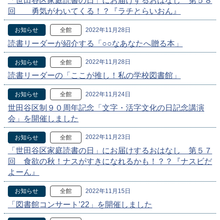
「世田谷区家庭読書の日」にお届けするおはなし 第５８
回 勇気がわいてくる！？『ラチとらいおん』
2022年11月28日
お知らせ
全館
読書リーダーが紹介する「○○なあなたへ贈る本」
2022年11月28日
お知らせ
全館
読書リーダーの「ここが推し！私の学校図書館」
2022年11月24日
お知らせ
全館
世田谷区制９０周年記念「文字・活字文化の日記念講演
会」を開催しました
2022年11月23日
お知らせ
全館
「世田谷区家庭読書の日」にお届けするおはなし 第５７
回 食欲の秋！ナスがすきになれるかも！？？『ナスビだ
よーん』
2022年11月15日
お知らせ
全館
「図書館コンサート’22」を開催しました