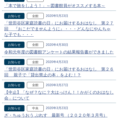
「本で旅をしよう！」～図書館員がオススメする本～
2020年5月23日
お知らせ
全館
「世田谷区家庭読書の日」にお届けするおはなし 第２７
回 『おこだでませんように』・・・どんなにやんちゃ
な子でも・・・
2020年4月30日
お知らせ
全館
令和元年度の図書館アンケートの結果報告書ができました
2020年4月23日
お知らせ
全館
「世田谷区家庭読書の日」にお届けするおはなし 第２６
回 親子で「貸出禁止の本」をよむ！？
2020年3月27日
お知らせ
全館
【中止】「なぜ？なに？大はっけん！！かがくのおはなし
会」について
2020年3月23日
お知らせ
中央
ざ・ちゅうおう ぷれす 最新号 （２０２０年３月号）