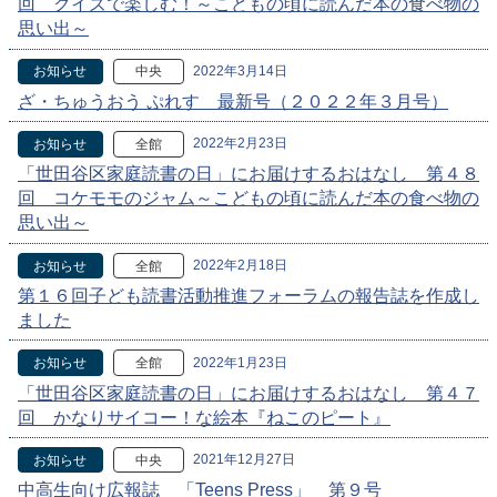
回 クイズで楽しむ！～こどもの頃に読んだ本の食べ物の
思い出～
2022年3月14日
お知らせ
中央
ざ・ちゅうおう ぷれす 最新号（２０２２年３月号）
2022年2月23日
お知らせ
全館
「世田谷区家庭読書の日」にお届けするおはなし 第４８
回 コケモモのジャム～こどもの頃に読んだ本の食べ物の
思い出～
2022年2月18日
お知らせ
全館
第１６回子ども読書活動推進フォーラムの報告誌を作成し
ました
2022年1月23日
お知らせ
全館
「世田谷区家庭読書の日」にお届けするおはなし 第４７
回 かなりサイコー！な絵本『ねこのピート』
2021年12月27日
お知らせ
中央
中高生向け広報誌 「Teens Press」 第９号