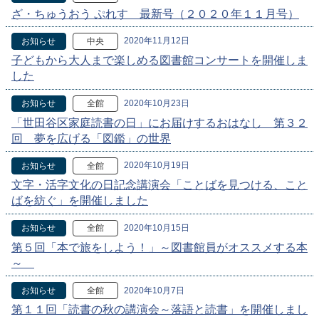
ざ・ちゅうおう ぷれす 最新号（２０２０年１１月号）
2020年11月12日
お知らせ
中央
子どもから大人まで楽しめる図書館コンサートを開催しま
した
2020年10月23日
お知らせ
全館
「世田谷区家庭読書の日」にお届けするおはなし 第３２
回 夢を広げる「図鑑」の世界
2020年10月19日
お知らせ
全館
文字・活字文化の日記念講演会「ことばを見つける、こと
ばを紡ぐ」を開催しました
2020年10月15日
お知らせ
全館
第５回「本で旅をしよう！」～図書館員がオススメする本
～
2020年10月7日
お知らせ
全館
第１１回「読書の秋の講演会～落語と読書」を開催しまし