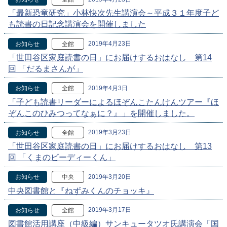
「最新恐竜研究」小林快次先生講演会～平成３１年度子ど
も読書の日記念講演会を開催しました
2019年4月23日
お知らせ
全館
「世田谷区家庭読書の日」にお届けするおはなし 第14
回 「だるまさんが」
2019年4月3日
お知らせ
全館
「子ども読書リーダーによるほぞんこたんけんツアー『ほ
ぞんこのひみつってなぁに？』」を開催しました。
2019年3月23日
お知らせ
全館
「世田谷区家庭読書の日」にお届けするおはなし 第13
回 「くまのビーディーくん」
2019年3月20日
お知らせ
中央
中央図書館と『ねずみくんのチョッキ』
2019年3月17日
お知らせ
全館
図書館活用講座（中級編）サンキュータツオ氏講演会「国