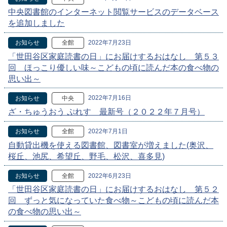
中央図書館のインターネット閲覧サービスのデータベース
を追加しました
2022年7月23日
お知らせ
全館
「世田谷区家庭読書の日」にお届けするおはなし 第５３
回 ほっこり優しい味～こどもの頃に読んだ本の食べ物の
思い出～
2022年7月16日
お知らせ
中央
ざ・ちゅうおう ぷれす 最新号（２０２２年７月号）
2022年7月1日
お知らせ
全館
自動貸出機を使える図書館、図書室が増えました(奥沢、
桜丘、池尻、希望丘、野毛、松沢、喜多見)
2022年6月23日
お知らせ
全館
「世田谷区家庭読書の日」にお届けするおはなし 第５２
回 ずっと気になっていた食べ物～こどもの頃に読んだ本
の食べ物の思い出～