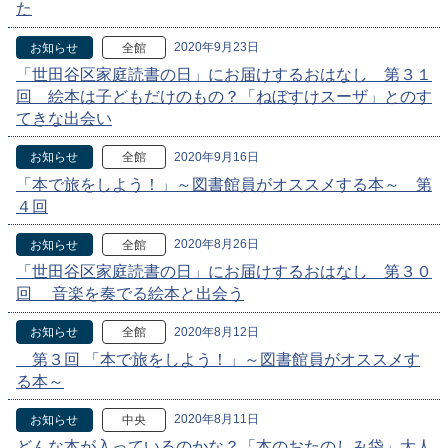
た
2020年9月23日
お知らせ
全館
「世田谷区家庭読書の日」にお届けするおはなし 第３１
回 絵本は子どもだけのもの？「ねぼすけスーザ」とのす
てきな出会い
2020年9月16日
お知らせ
全館
「本で旅をしよう！」～図書館員がオススメする本～ 第
４回
2020年8月26日
お知らせ
全館
「世田谷区家庭読書の日」にお届けするおはなし 第３０
回 音楽を奏でる絵本と出会う
2020年8月12日
お知らせ
全館
第３回 「本で旅をしよう！」～図書館員がオススメす
る本～
2020年8月11日
お知らせ
中央
どんな本が入っているのかな？「本のおたのしみ袋」大人