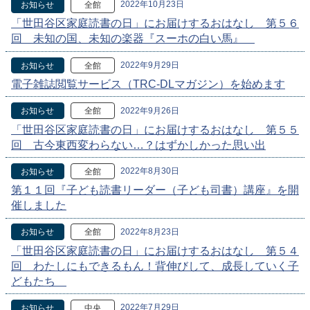
2022年10月23日
お知らせ
全館
「世田谷区家庭読書の日」にお届けするおはなし 第５６
回 未知の国、未知の楽器『スーホの白い馬』
2022年9月29日
お知らせ
全館
電子雑誌閲覧サービス（TRC-DLマガジン）を始めます
2022年9月26日
お知らせ
全館
「世田谷区家庭読書の日」にお届けするおはなし 第５５
回 古今東西変わらない…？はずかしかった思い出
2022年8月30日
お知らせ
全館
第１１回『子ども読書リーダー（子ども司書）講座』を開
催しました
2022年8月23日
お知らせ
全館
「世田谷区家庭読書の日」にお届けするおはなし 第５４
回 わたしにもできるもん！背伸びして、成長していく子
どもたち
2022年7月29日
お知らせ
中央