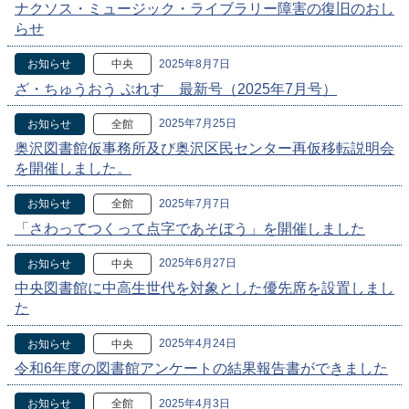
ナクソス・ミュージック・ライブラリー障害の復旧のおし
らせ
2025年8月7日
お知らせ
中央
ざ・ちゅうおう ぷれす 最新号（2025年7月号）
2025年7月25日
お知らせ
全館
奥沢図書館仮事務所及び奥沢区民センター再仮移転説明会
を開催しました。
2025年7月7日
お知らせ
全館
「さわってつくって点字であそぼう」を開催しました
2025年6月27日
お知らせ
中央
中央図書館に中高生世代を対象とした優先席を設置しまし
た
2025年4月24日
お知らせ
中央
令和6年度の図書館アンケートの結果報告書ができました
2025年4月3日
お知らせ
全館