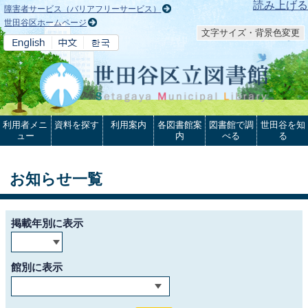
本文へ
読み上げる
障害者サービス（バリアフリーサービス）
世田谷区ホームページ
文字サイズ・背景色変更
利用者メニ
資料を探す
利用案内
各図書館案
図書館で調
世田谷を知
ュー
内
べる
る
お知らせ一覧
掲載年別に表示
館別に表示