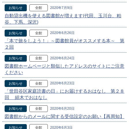
2020年7月9日
お知らせ
全館
自動貸出機を使える図書館が増えます(代田、玉川台、粕
谷、下馬、深沢)
2020年6月26日
お知らせ
全館
「本で旅をしよう！」～図書館員がオススメする本～ 第
２回
2020年6月24日
お知らせ
全館
図書館ホームページと類似したアドレスのサイトにご注意
ください
2020年6月23日
お知らせ
全館
「世田谷区家庭読書の日」にお届けするおはなし 第２８
回 組木でおはなし
2020年6月20日
お知らせ
全館
図書館からのメールに関する受信設定のお願い【再周知】
2020年6月3日
お知らせ
全館