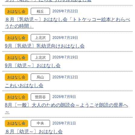
2026年7月22日
おはなし会
桜丘
８月〔乳幼児～〕おはなし会「トトケッコー絵本とわらべ
うたの時間」
2026年7月19日
おはなし会
上北沢
9月〔乳幼児〕乳幼児向けおはなし会
2026年7月19日
おはなし会
上北沢
9月〔幼児～〕おはなし会
2026年7月12日
おはなし会
烏山
こわいおはなし会
2026年7月9日
おはなし会
世田谷
8月〔一般〕大人のための朗読会～ようこそ朗読の世界へ
～
2026年7月1日
おはなし会
中央
８月〔幼児～〕おはなし会