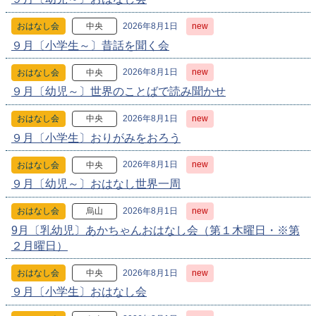
2026年8月1日
new
おはなし会
中央
９月〔小学生～〕昔話を聞く会
2026年8月1日
new
おはなし会
中央
９月〔幼児～〕世界のことばで読み聞かせ
2026年8月1日
new
おはなし会
中央
９月〔小学生〕おりがみをおろう
2026年8月1日
new
おはなし会
中央
９月〔幼児～〕おはなし世界一周
2026年8月1日
new
おはなし会
烏山
9月〔乳幼児〕あかちゃんおはなし会（第１木曜日・※第
２月曜日）
2026年8月1日
new
おはなし会
中央
９月〔小学生〕おはなし会