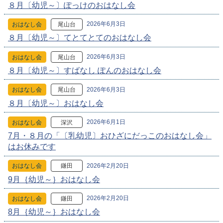
８月〔幼児～〕ぽっけのおはなし会
2026年6月3日
おはなし会
尾山台
８月〔幼児～〕てとてとてのおはなし会
2026年6月3日
おはなし会
尾山台
８月〔幼児～〕すばなし ぽんのおはなし会
2026年6月3日
おはなし会
尾山台
８月〔幼児～〕おはなし会
2026年6月1日
おはなし会
深沢
7月・８月の「〔乳幼児〕おひざにだっこのおはなし会」
はお休みです
2026年2月20日
おはなし会
鎌田
9月｛幼児～｝おはなし会
2026年2月20日
おはなし会
鎌田
8月｛幼児～｝おはなし会