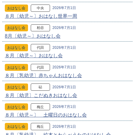
2026年7月1日
おはなし会
中央
８月〔幼児～〕おはなし世界一周
2026年7月1日
おはなし会
粕谷
8月〔幼児～〕おはなし会
2026年7月1日
おはなし会
代田
８月〔幼児～〕おはなし会
2026年7月1日
おはなし会
代田
８月〔乳幼児〕赤ちゃんおはなし会
2026年7月1日
おはなし会
砧
８月〔幼児〕こだぬきおはなし会
2026年7月1日
おはなし会
梅丘
８月〔幼児～〕 土曜日のおはなし会
2026年7月1日
おはなし会
梅丘
８月〔乳幼児〕 絵本とわらべうたのおはなし会