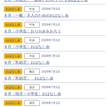
2026年7月1日
おはなし会
中央
８月〔一般〕大人のためのおはなし会
2026年7月1日
おはなし会
中央
８月〔小学生〕おりがみをおろう
2026年7月1日
おはなし会
中央
８月〔小学生〕おはなし会
2026年7月1日
おはなし会
中央
８月〔乳幼児〕おはなし会
2026年7月1日
おはなし会
梅丘
８月〔乳幼児〕 おはなし会
2026年7月1日
おはなし会
深沢
８月〔幼児～小学生〕おはなし会
2026年7月1日
おはなし会
深沢