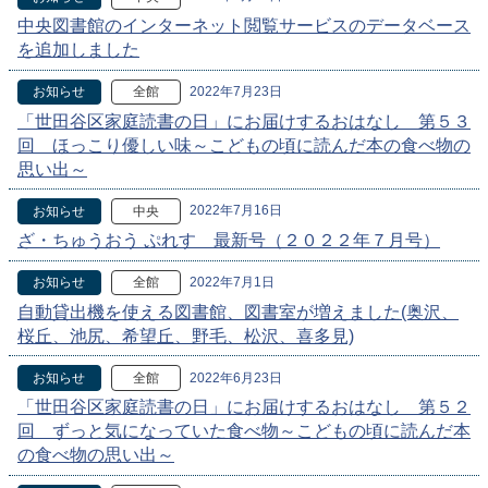
中央図書館のインターネット閲覧サービスのデータベース
を追加しました
2022年7月23日
お知らせ
全館
「世田谷区家庭読書の日」にお届けするおはなし 第５３
回 ほっこり優しい味～こどもの頃に読んだ本の食べ物の
思い出～
2022年7月16日
お知らせ
中央
ざ・ちゅうおう ぷれす 最新号（２０２２年７月号）
2022年7月1日
お知らせ
全館
自動貸出機を使える図書館、図書室が増えました(奥沢、
桜丘、池尻、希望丘、野毛、松沢、喜多見)
2022年6月23日
お知らせ
全館
「世田谷区家庭読書の日」にお届けするおはなし 第５２
回 ずっと気になっていた食べ物～こどもの頃に読んだ本
の食べ物の思い出～