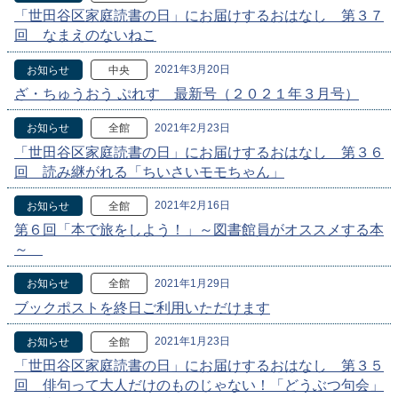
「世田谷区家庭読書の日」にお届けするおはなし 第３７
回 なまえのないねこ
2021年3月20日
お知らせ
中央
ざ・ちゅうおう ぷれす 最新号（２０２１年３月号）
2021年2月23日
お知らせ
全館
「世田谷区家庭読書の日」にお届けするおはなし 第３６
回 読み継がれる「ちいさいモモちゃん」
2021年2月16日
お知らせ
全館
第６回「本で旅をしよう！」～図書館員がオススメする本
～
2021年1月29日
お知らせ
全館
ブックポストを終日ご利用いただけます
2021年1月23日
お知らせ
全館
「世田谷区家庭読書の日」にお届けするおはなし 第３５
回 俳句って大人だけのものじゃない！「どうぶつ句会」