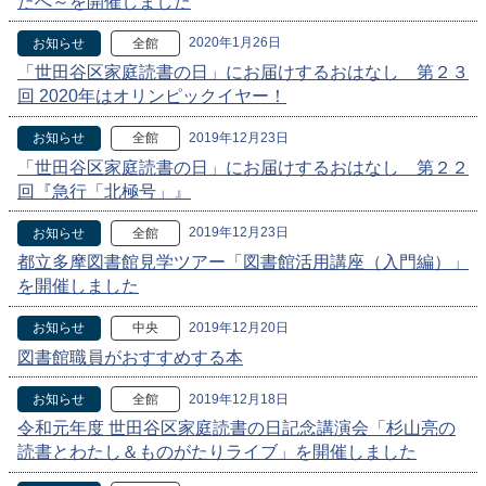
たへ～を開催しました
2020年1月26日
お知らせ
全館
「世田谷区家庭読書の日」にお届けするおはなし 第２３
回 2020年はオリンピックイヤー！
2019年12月23日
お知らせ
全館
「世田谷区家庭読書の日」にお届けするおはなし 第２２
回『急行「北極号」』
2019年12月23日
お知らせ
全館
都立多摩図書館見学ツアー「図書館活用講座（入門編）」
を開催しました
2019年12月20日
お知らせ
中央
図書館職員がおすすめする本
2019年12月18日
お知らせ
全館
令和元年度 世田谷区家庭読書の日記念講演会「杉山亮の
読書とわたし＆ものがたりライブ」を開催しました