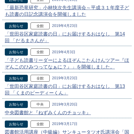
「最新恐竜研究」小林快次先生講演会～平成３１年度子ど
も読書の日記念講演会を開催しました
2019年4月23日
お知らせ
全館
「世田谷区家庭読書の日」にお届けするおはなし 第14
回 「だるまさんが」
2019年4月3日
お知らせ
全館
「子ども読書リーダーによるほぞんこたんけんツアー『ほ
ぞんこのひみつってなぁに？』」を開催しました。
2019年3月23日
お知らせ
全館
「世田谷区家庭読書の日」にお届けするおはなし 第13
回 「くまのビーディーくん」
2019年3月20日
お知らせ
中央
中央図書館と『ねずみくんのチョッキ』
2019年3月17日
お知らせ
全館
図書館活用講座（中級編）サンキュータツオ氏講演会「国