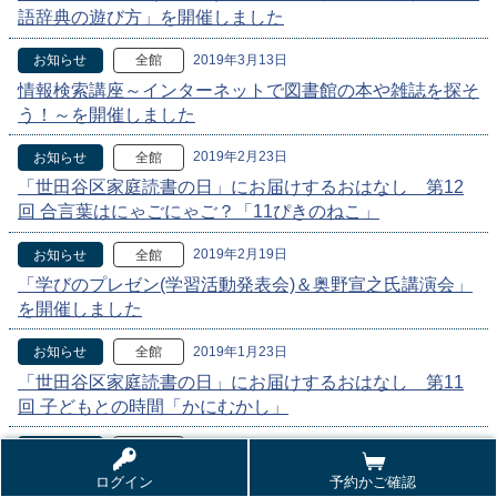
語辞典の遊び方」を開催しました
2019年3月13日
お知らせ
全館
情報検索講座～インターネットで図書館の本や雑誌を探そ
う！～を開催しました
2019年2月23日
お知らせ
全館
「世田谷区家庭読書の日」にお届けするおはなし 第12
回 合言葉はにゃごにゃご？「11ぴきのねこ」
2019年2月19日
お知らせ
全館
「学びのプレゼン(学習活動発表会)＆奥野宣之氏講演会」
を開催しました
2019年1月23日
お知らせ
全館
「世田谷区家庭読書の日」にお届けするおはなし 第11
回 子どもとの時間「かにむかし」
2018年12月23日
お知らせ
全館
「世田谷区家庭読書の日」にお届けするおはなし 第10
ログイン
予約かご確認