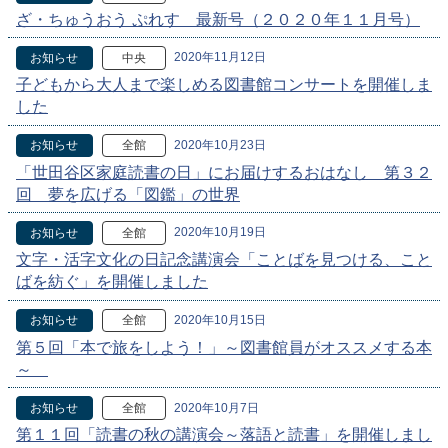
ざ・ちゅうおう ぷれす 最新号（２０２０年１１月号）
2020年11月12日
お知らせ
中央
子どもから大人まで楽しめる図書館コンサートを開催しま
した
2020年10月23日
お知らせ
全館
「世田谷区家庭読書の日」にお届けするおはなし 第３２
回 夢を広げる「図鑑」の世界
2020年10月19日
お知らせ
全館
文字・活字文化の日記念講演会「ことばを見つける、こと
ばを紡ぐ」を開催しました
2020年10月15日
お知らせ
全館
第５回「本で旅をしよう！」～図書館員がオススメする本
～
2020年10月7日
お知らせ
全館
第１１回「読書の秋の講演会～落語と読書」を開催しまし