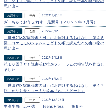
回 クイズで楽しむ！～こどもの頃に読んだ本の食べ物の
思い出～
2022年3月14日
お知らせ
中央
ざ・ちゅうおう ぷれす 最新号（２０２２年３月号）
2022年2月23日
お知らせ
全館
「世田谷区家庭読書の日」にお届けするおはなし 第４８
回 コケモモのジャム～こどもの頃に読んだ本の食べ物の
思い出～
2022年2月18日
お知らせ
全館
第１６回子ども読書活動推進フォーラムの報告誌を作成し
ました
2022年1月23日
お知らせ
全館
「世田谷区家庭読書の日」にお届けするおはなし 第４７
回 かなりサイコー！な絵本『ねこのピート』
2021年12月27日
お知らせ
中央
中高生向け広報誌 「Teens Press」 第９号