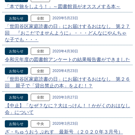
「本で旅をしよう！」～図書館員がオススメする本～
2020年5月23日
お知らせ
全館
「世田谷区家庭読書の日」にお届けするおはなし 第２７
回 『おこだでませんように』・・・どんなにやんちゃ
な子でも・・・
2020年4月30日
お知らせ
全館
令和元年度の図書館アンケートの結果報告書ができました
2020年4月23日
お知らせ
全館
「世田谷区家庭読書の日」にお届けするおはなし 第２６
回 親子で「貸出禁止の本」をよむ！？
2020年3月27日
お知らせ
全館
【中止】「なぜ？なに？大はっけん！！かがくのおはなし
会」について
2020年3月23日
お知らせ
中央
ざ・ちゅうおう ぷれす 最新号 （２０２０年３月号）