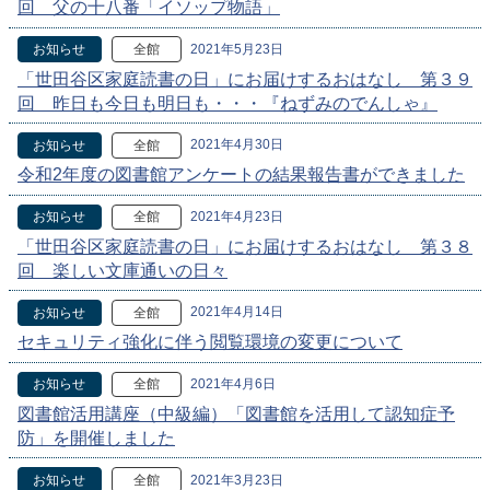
回 父の十八番「イソップ物語」
2021年5月23日
お知らせ
全館
「世田谷区家庭読書の日」にお届けするおはなし 第３９
回 昨日も今日も明日も・・・『ねずみのでんしゃ』
2021年4月30日
お知らせ
全館
令和2年度の図書館アンケートの結果報告書ができました
2021年4月23日
お知らせ
全館
「世田谷区家庭読書の日」にお届けするおはなし 第３８
回 楽しい文庫通いの日々
2021年4月14日
お知らせ
全館
セキュリティ強化に伴う閲覧環境の変更について
2021年4月6日
お知らせ
全館
図書館活用講座（中級編）「図書館を活用して認知症予
防」を開催しました
2021年3月23日
お知らせ
全館