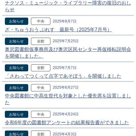
ナクソス・ミュージック・ライブラリー障害の復旧のおし
らせ
2025年8月7日
お知らせ
中央
ざ・ちゅうおう ぷれす 最新号（2025年7月号）
2025年7月25日
お知らせ
全館
奥沢図書館仮事務所及び奥沢区民センター再仮移転説明会
を開催しました。
2025年7月7日
お知らせ
全館
「さわってつくって点字であそぼう」を開催しました
2025年6月27日
お知らせ
中央
中央図書館に中高生世代を対象とした優先席を設置しまし
た
2025年4月24日
お知らせ
中央
令和6年度の図書館アンケートの結果報告書ができました
2025年4月3日
お知らせ
全館