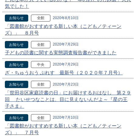
気でした！
2020年8月10日
お知らせ
全館
「図書館がおすすめする新しい本（こども／ティーン
ズ）」 ８月号
2020年7月29日
お知らせ
全館
子どもの読書に関する実態調査報告書ができました
2020年7月29日
お知らせ
中央
ざ・ちゅうおう ぷれす 最新号（２０２０年７月号）
2020年7月23日
お知らせ
全館
「世田谷区家庭読書の日」にお届けするおはなし 第２９
回 たいせつなことは、目に見えないんだよ～『星の王
子さま』
2020年7月10日
お知らせ
全館
「図書館がおすすめする新しい本（こども／ティーン
ズ）」 ７月号