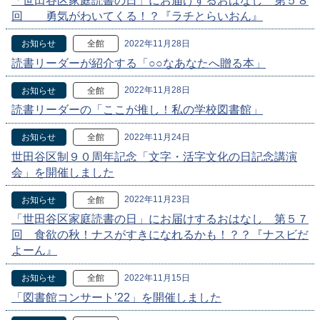
「世田谷区家庭読書の日」にお届けするおはなし 第５８
回 勇気がわいてくる！？『ラチとらいおん』
2022年11月28日
お知らせ
全館
読書リーダーが紹介する「○○なあなたへ贈る本」
2022年11月28日
お知らせ
全館
読書リーダーの「ここが推し！私の学校図書館」
2022年11月24日
お知らせ
全館
世田谷区制９０周年記念「文字・活字文化の日記念講演
会」を開催しました
2022年11月23日
お知らせ
全館
「世田谷区家庭読書の日」にお届けするおはなし 第５７
回 食欲の秋！ナスがすきになれるかも！？？『ナスビだ
よーん』
2022年11月15日
お知らせ
全館
「図書館コンサート’22」を開催しました