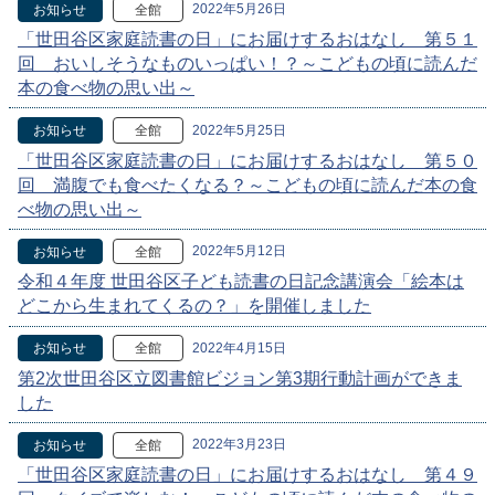
2022年5月26日
お知らせ
全館
「世田谷区家庭読書の日」にお届けするおはなし 第５１
回 おいしそうなものいっぱい！？～こどもの頃に読んだ
本の食べ物の思い出～
2022年5月25日
お知らせ
全館
「世田谷区家庭読書の日」にお届けするおはなし 第５０
回 満腹でも食べたくなる？～こどもの頃に読んだ本の食
べ物の思い出～
2022年5月12日
お知らせ
全館
令和４年度 世田谷区子ども読書の日記念講演会「絵本は
どこから生まれてくるの？」を開催しました
2022年4月15日
お知らせ
全館
第2次世田谷区立図書館ビジョン第3期行動計画ができま
した
2022年3月23日
お知らせ
全館
「世田谷区家庭読書の日」にお届けするおはなし 第４９