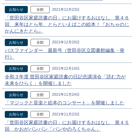
2021年12月23日
お知らせ
全館
「世田谷区家庭読書の日」にお届けするおはなし 第４６
回 来年はとら年、とらといえばこの絵本！『おちゃのじ
かんにきたとら』
2021年12月20日
お知らせ
全館
パスファインダー 最新号（世田谷区立図書館編集・発
行）
2021年12月14日
お知らせ
全館
令和３年度 世田谷区家庭読書の日記念講演会「読む力が
未来をひらく」を開催しました
2021年11月24日
お知らせ
全館
「マジックと音楽と絵本のコンサート」を開催しました
2021年11月23日
お知らせ
全館
「世田谷区家庭読書の日」にお届けするおはなし 第４５
回 かおがパンパン「パンやのろくちゃん」