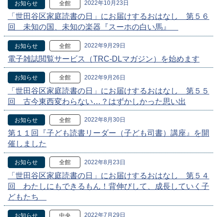
2022年10月23日
お知らせ
全館
「世田谷区家庭読書の日」にお届けするおはなし 第５６
回 未知の国、未知の楽器『スーホの白い馬』
2022年9月29日
お知らせ
全館
電子雑誌閲覧サービス（TRC-DLマガジン）を始めます
2022年9月26日
お知らせ
全館
「世田谷区家庭読書の日」にお届けするおはなし 第５５
回 古今東西変わらない…？はずかしかった思い出
2022年8月30日
お知らせ
全館
第１１回『子ども読書リーダー（子ども司書）講座』を開
催しました
2022年8月23日
お知らせ
全館
「世田谷区家庭読書の日」にお届けするおはなし 第５４
回 わたしにもできるもん！背伸びして、成長していく子
どもたち
2022年7月29日
お知らせ
中央