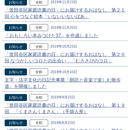
2019年11月23日
お知らせ
全館
「世田谷区家庭読書の日」にお届けするおはなし 第２１
回 心をつなぐ絵本「いないいないばあ」
2019年11月20日
お知らせ
全館
「おもしろい本みつけた37」を作成しました
2019年10月23日
お知らせ
全館
「世田谷区家庭読書の日」にお届けするおはなし 第２０
回 なつかしいコロとの出会い 「むささびのコロ」
2019年10月10日
お知らせ
全館
文字・活字文化の日記念事業「朗読と音楽で楽しむ散歩
道」を開催しました
2019年9月23日
お知らせ
全館
「世田谷区家庭読書の日」にお届けするおはなし 第１９
回 「くまさんくまさん」（手袋人形）
2019年8月23日
お知らせ
全館