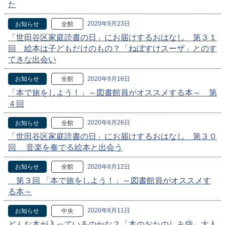
た
2020年9月23日
お知らせ
全館
「世田谷区家庭読書の日」にお届けするおはなし 第３１
回 絵本は子どもだけのもの？「ねぼすけスーザ」とのす
てきな出会い
2020年9月16日
お知らせ
全館
「本で旅をしよう！」～図書館員がオススメする本～ 第
４回
2020年8月26日
お知らせ
全館
「世田谷区家庭読書の日」にお届けするおはなし 第３０
回 音楽を奏でる絵本と出会う
2020年8月12日
お知らせ
全館
第３回 「本で旅をしよう！」～図書館員がオススメす
る本～
2020年8月11日
お知らせ
中央
どんな本が入っているのかな？「本のおたのしみ袋」大人