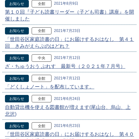
2021年8月9日
お知らせ
全館
第１０回『子ども読書リーダー（子ども司書）講座』を開
催しました
2021年7月23日
お知らせ
全館
「世田谷区家庭読書の日」にお届けするおはなし 第４１
回 きみがえらぶのはどれ？
2021年7月12日
お知らせ
中央
ざ・ちゅうおう ぷれす 最新号（２０２１年７月号）
2021年7月12日
お知らせ
全館
「どくしょノート」を配布しています。
2021年6月24日
お知らせ
全館
自動貸出機を使える図書館が増えます(尾山台、烏山、上
北沢)
2021年6月23日
お知らせ
全館
「世田谷区家庭読書の日」にお届けするおはなし 第４０