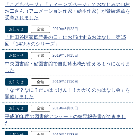
「こどもページ」「ティーンズページ」でおなじみの山村
浩二さん（アニメーション作家・絵本作家）が紫綬褒章を
受章されました
2019年5月23日
お知らせ
全館
「世田谷区家庭読書の日」にお届けするおはなし 第15
回 「14ひきのシリーズ」
2019年5月15日
お知らせ
全館
中央図書館・砧図書館で自動貸出機が使えるようになりま
した
2019年5月10日
お知らせ
全館
「なぜ？なに？だいはっけん！！かがくのおはなし会」を
開催しました
2019年4月30日
お知らせ
全館
平成30年度の図書館アンケートの結果報告書ができまし
た
2019年4月23日
お知らせ
全館