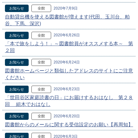
2020年7月9日
お知らせ
全館
自動貸出機を使える図書館が増えます(代田、玉川台、粕
谷、下馬、深沢)
2020年6月26日
お知らせ
全館
「本で旅をしよう！」～図書館員がオススメする本～ 第
２回
2020年6月24日
お知らせ
全館
図書館ホームページと類似したアドレスのサイトにご注意
ください
2020年6月23日
お知らせ
全館
「世田谷区家庭読書の日」にお届けするおはなし 第２８
回 組木でおはなし
2020年6月20日
お知らせ
全館
図書館からのメールに関する受信設定のお願い【再周知】
2020年6月3日
お知らせ
全館