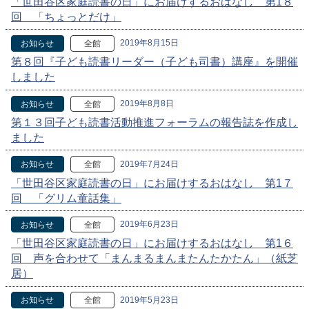
「世田谷区家庭読書の日」にお届けするおはなし 第1８
回 「ちょっとだけ」
2019年8月15日
お知らせ
全館
第８回『子ども読書リーダー（子ども司書）講座』を開催
しました
2019年8月8日
お知らせ
全館
第１３回子ども読書活動推進フォーラムの報告誌を作成し
ました
2019年7月24日
お知らせ
全館
「世田谷区家庭読書の日」にお届けするおはなし 第1７
回 「グリム童話集」
2019年6月23日
お知らせ
全館
「世田谷区家庭読書の日」にお届けするおはなし 第1６
回 声を合わせて「まんまるまんまたんたかたん」（紙芝
居）
2019年5月23日
お知らせ
全館