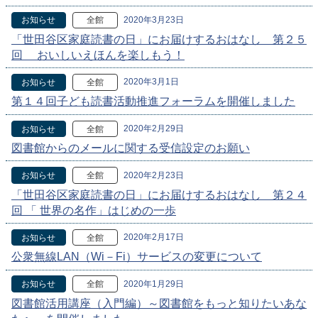
2020年3月23日
お知らせ
全館
「世田谷区家庭読書の日」にお届けするおはなし 第２５
回 おいしいえほんを楽しもう！
2020年3月1日
お知らせ
全館
第１４回子ども読書活動推進フォーラムを開催しました
2020年2月29日
お知らせ
全館
図書館からのメールに関する受信設定のお願い
2020年2月23日
お知らせ
全館
「世田谷区家庭読書の日」にお届けするおはなし 第２４
回 「 世界の名作」はじめの一歩
2020年2月17日
お知らせ
全館
公衆無線LAN（Wi－Fi）サービスの変更について
2020年1月29日
お知らせ
全館
図書館活用講座（入門編）～図書館をもっと知りたいあな