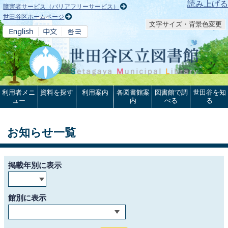
本文へ
読み上げる
障害者サービス（バリアフリーサービス）
世田谷区ホームページ
文字サイズ・背景色変更
利用者メニ
資料を探す
利用案内
各図書館案
図書館で調
世田谷を知
ュー
内
べる
る
お知らせ一覧
掲載年別に表示
館別に表示