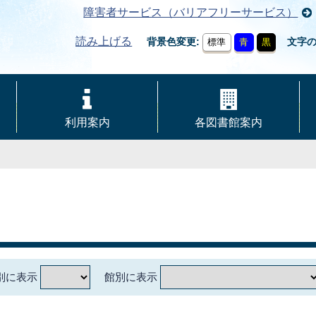
障害者サービス（バリアフリーサービス）
読み上げる
背景色変更
文字
標準
青
黒
利用案内
各図書館案内
別に表示
館別に表示