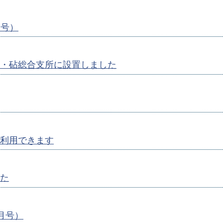
月号）
・砧総合支所に設置しました
利用できます
た
1月号）