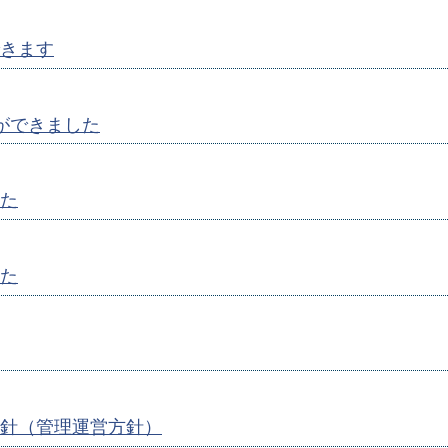
きます
ができました
た
た
針（管理運営方針）