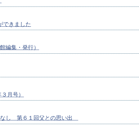
）
ができました
館編集・発行）
年３月号）
はなし 第６１回父との思い出