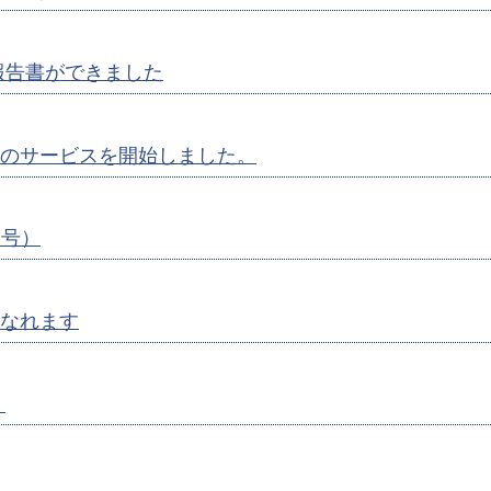
報告書ができました
のサービスを開始しました。
月号）
なれます
）
）