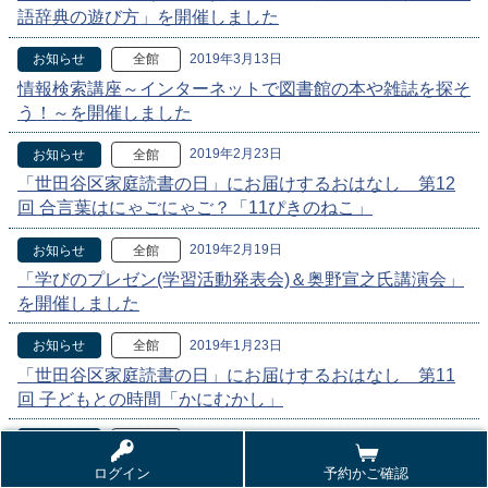
語辞典の遊び方」を開催しました
2019年3月13日
お知らせ
全館
情報検索講座～インターネットで図書館の本や雑誌を探そ
う！～を開催しました
2019年2月23日
お知らせ
全館
「世田谷区家庭読書の日」にお届けするおはなし 第12
回 合言葉はにゃごにゃご？「11ぴきのねこ」
2019年2月19日
お知らせ
全館
「学びのプレゼン(学習活動発表会)＆奥野宣之氏講演会」
を開催しました
2019年1月23日
お知らせ
全館
「世田谷区家庭読書の日」にお届けするおはなし 第11
回 子どもとの時間「かにむかし」
2018年12月23日
お知らせ
全館
「世田谷区家庭読書の日」にお届けするおはなし 第10
ログイン
予約かご確認