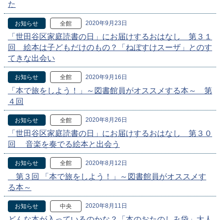
た
2020年9月23日
お知らせ
全館
「世田谷区家庭読書の日」にお届けするおはなし 第３１
回 絵本は子どもだけのもの？「ねぼすけスーザ」とのす
てきな出会い
2020年9月16日
お知らせ
全館
「本で旅をしよう！」～図書館員がオススメする本～ 第
４回
2020年8月26日
お知らせ
全館
「世田谷区家庭読書の日」にお届けするおはなし 第３０
回 音楽を奏でる絵本と出会う
2020年8月12日
お知らせ
全館
第３回 「本で旅をしよう！」～図書館員がオススメす
る本～
2020年8月11日
お知らせ
中央
どんな本が入っているのかな？「本のおたのしみ袋」大人