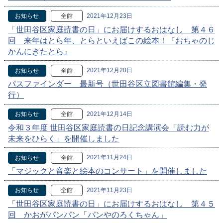
2021年12月23日
お知らせ
全館
「世田谷区家庭読書の日」にお届けするおはなし 第４６
回 来年はとら年、とらといえばこの絵本！『おちゃのじ
かんにきたとら』
2021年12月20日
お知らせ
全館
パスファインダー 最新号（世田谷区立図書館編集・発
行）
2021年12月14日
お知らせ
全館
令和３年度 世田谷区家庭読書の日記念講演会「読む力が
未来をひらく」を開催しました
2021年11月24日
お知らせ
全館
「マジックと音楽と絵本のコンサート」を開催しました
2021年11月23日
お知らせ
全館
「世田谷区家庭読書の日」にお届けするおはなし 第４５
回 かおがパンパン「パンやのろくちゃん」