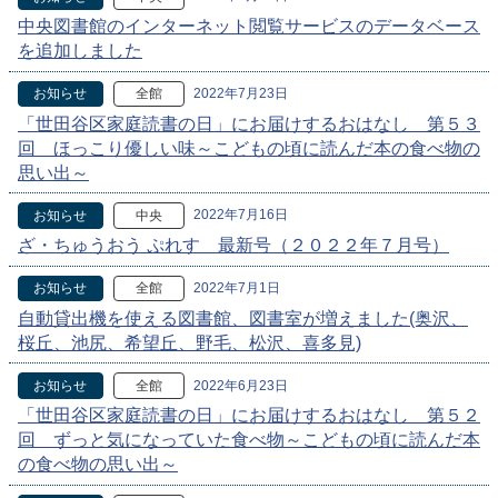
中央図書館のインターネット閲覧サービスのデータベース
を追加しました
2022年7月23日
お知らせ
全館
「世田谷区家庭読書の日」にお届けするおはなし 第５３
回 ほっこり優しい味～こどもの頃に読んだ本の食べ物の
思い出～
2022年7月16日
お知らせ
中央
ざ・ちゅうおう ぷれす 最新号（２０２２年７月号）
2022年7月1日
お知らせ
全館
自動貸出機を使える図書館、図書室が増えました(奥沢、
桜丘、池尻、希望丘、野毛、松沢、喜多見)
2022年6月23日
お知らせ
全館
「世田谷区家庭読書の日」にお届けするおはなし 第５２
回 ずっと気になっていた食べ物～こどもの頃に読んだ本
の食べ物の思い出～