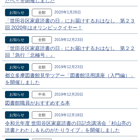
たへ～を開催しました
2020年1月26日
お知らせ
全館
「世田谷区家庭読書の日」にお届けするおはなし 第２３
回 2020年はオリンピックイヤー！
2019年12月23日
お知らせ
全館
「世田谷区家庭読書の日」にお届けするおはなし 第２２
回『急行「北極号」』
2019年12月23日
お知らせ
全館
都立多摩図書館見学ツアー「図書館活用講座（入門編）」
を開催しました
2019年12月20日
お知らせ
中央
図書館職員がおすすめする本
2019年12月18日
お知らせ
全館
令和元年度 世田谷区家庭読書の日記念講演会「杉山亮の
読書とわたし＆ものがたりライブ」を開催しました