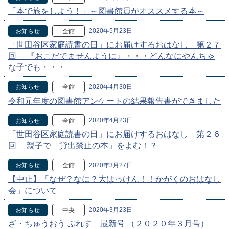
「本で旅をしよう！」～図書館員がオススメする本～
2020年5月23日
お知らせ
全館
「世田谷区家庭読書の日」にお届けするおはなし 第２７
回 『おこだでませんように』・・・どんなにやんちゃ
な子でも・・・
2020年4月30日
お知らせ
全館
令和元年度の図書館アンケートの結果報告書ができました
2020年4月23日
お知らせ
全館
「世田谷区家庭読書の日」にお届けするおはなし 第２６
回 親子で「貸出禁止の本」をよむ！？
2020年3月27日
お知らせ
全館
【中止】「なぜ？なに？大はっけん！！かがくのおはなし
会」について
2020年3月23日
お知らせ
中央
ざ・ちゅうおう ぷれす 最新号 （２０２０年３月号）