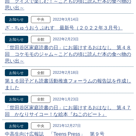
回 クイズで楽しむ！～こどもの頃に読んだ本の食べ物の
思い出～
2022年3月14日
お知らせ
中央
ざ・ちゅうおう ぷれす 最新号（２０２２年３月号）
2022年2月23日
お知らせ
全館
「世田谷区家庭読書の日」にお届けするおはなし 第４８
回 コケモモのジャム～こどもの頃に読んだ本の食べ物の
思い出～
2022年2月18日
お知らせ
全館
第１６回子ども読書活動推進フォーラムの報告誌を作成し
ました
2022年1月23日
お知らせ
全館
「世田谷区家庭読書の日」にお届けするおはなし 第４７
回 かなりサイコー！な絵本『ねこのピート』
2021年12月27日
お知らせ
中央
中高生向け広報誌 「Teens Press」 第９号