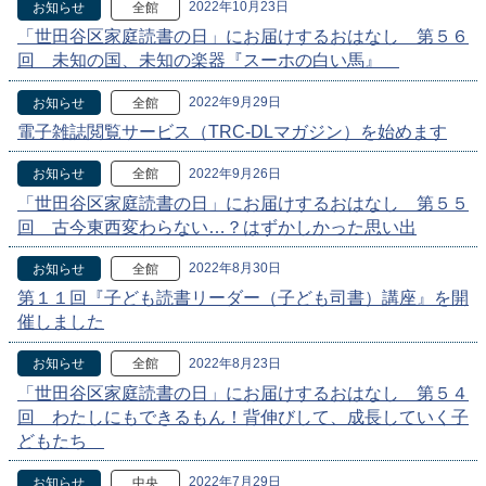
2022年10月23日
お知らせ
全館
「世田谷区家庭読書の日」にお届けするおはなし 第５６
回 未知の国、未知の楽器『スーホの白い馬』
2022年9月29日
お知らせ
全館
電子雑誌閲覧サービス（TRC-DLマガジン）を始めます
2022年9月26日
お知らせ
全館
「世田谷区家庭読書の日」にお届けするおはなし 第５５
回 古今東西変わらない…？はずかしかった思い出
2022年8月30日
お知らせ
全館
第１１回『子ども読書リーダー（子ども司書）講座』を開
催しました
2022年8月23日
お知らせ
全館
「世田谷区家庭読書の日」にお届けするおはなし 第５４
回 わたしにもできるもん！背伸びして、成長していく子
どもたち
2022年7月29日
お知らせ
中央