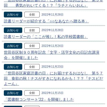
「世田谷区家庭読書の日」にお届けするおはなし 第５８
回 勇気がわいてくる！？『ラチとらいおん』
2022年11月28日
お知らせ
全館
読書リーダーが紹介する「○○なあなたへ贈る本」
2022年11月28日
お知らせ
全館
読書リーダーの「ここが推し！私の学校図書館」
2022年11月24日
お知らせ
全館
世田谷区制９０周年記念「文字・活字文化の日記念講演
会」を開催しました
2022年11月23日
お知らせ
全館
「世田谷区家庭読書の日」にお届けするおはなし 第５７
回 食欲の秋！ナスがすきになれるかも！？？『ナスビだ
よーん』
2022年11月15日
お知らせ
全館
「図書館コンサート’22」を開催しました