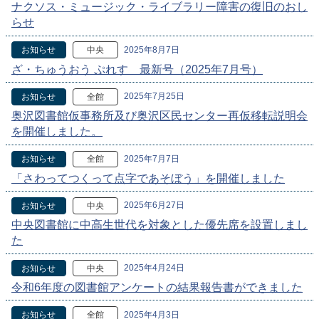
ナクソス・ミュージック・ライブラリー障害の復旧のおし
らせ
2025年8月7日
お知らせ
中央
ざ・ちゅうおう ぷれす 最新号（2025年7月号）
2025年7月25日
お知らせ
全館
奥沢図書館仮事務所及び奥沢区民センター再仮移転説明会
を開催しました。
2025年7月7日
お知らせ
全館
「さわってつくって点字であそぼう」を開催しました
2025年6月27日
お知らせ
中央
中央図書館に中高生世代を対象とした優先席を設置しまし
た
2025年4月24日
お知らせ
中央
令和6年度の図書館アンケートの結果報告書ができました
2025年4月3日
お知らせ
全館