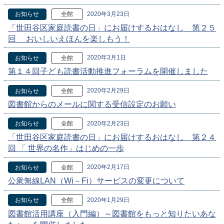
2020年3月23日
お知らせ
全館
「世田谷区家庭読書の日」にお届けするおはなし 第２５
回 おいしいえほんを楽しもう！
2020年3月1日
お知らせ
全館
第１４回子ども読書活動推進フォーラムを開催しました
2020年2月29日
お知らせ
全館
図書館からのメールに関する受信設定のお願い
2020年2月23日
お知らせ
全館
「世田谷区家庭読書の日」にお届けするおはなし 第２４
回 「 世界の名作」はじめの一歩
2020年2月17日
お知らせ
全館
公衆無線LAN（Wi－Fi）サービスの変更について
2020年1月29日
お知らせ
全館
図書館活用講座（入門編）～図書館をもっと知りたいあな