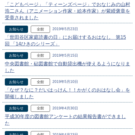
「こどもページ」「ティーンズページ」でおなじみの山村
浩二さん（アニメーション作家・絵本作家）が紫綬褒章を
受章されました
2019年5月23日
お知らせ
全館
「世田谷区家庭読書の日」にお届けするおはなし 第15
回 「14ひきのシリーズ」
2019年5月15日
お知らせ
全館
中央図書館・砧図書館で自動貸出機が使えるようになりま
した
2019年5月10日
お知らせ
全館
「なぜ？なに？だいはっけん！！かがくのおはなし会」を
開催しました
2019年4月30日
お知らせ
全館
平成30年度の図書館アンケートの結果報告書ができまし
た
2019年4月23日
お知らせ
全館