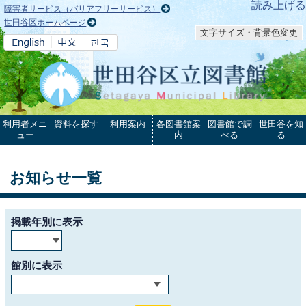
本文へ
読み上げる
障害者サービス（バリアフリーサービス）
世田谷区ホームページ
文字サイズ・背景色変更
利用者メニ
資料を探す
利用案内
各図書館案
図書館で調
世田谷を知
ュー
内
べる
る
お知らせ一覧
掲載年別に表示
館別に表示