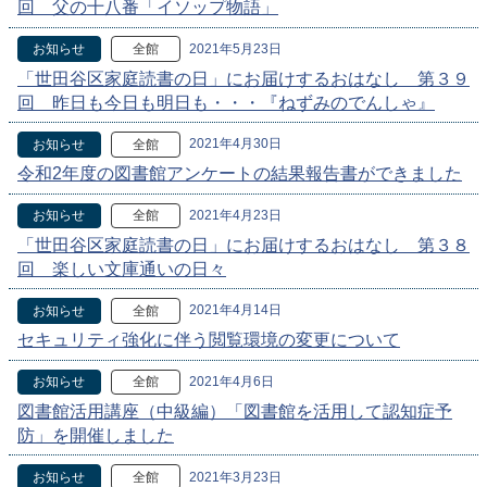
回 父の十八番「イソップ物語」
2021年5月23日
お知らせ
全館
「世田谷区家庭読書の日」にお届けするおはなし 第３９
回 昨日も今日も明日も・・・『ねずみのでんしゃ』
2021年4月30日
お知らせ
全館
令和2年度の図書館アンケートの結果報告書ができました
2021年4月23日
お知らせ
全館
「世田谷区家庭読書の日」にお届けするおはなし 第３８
回 楽しい文庫通いの日々
2021年4月14日
お知らせ
全館
セキュリティ強化に伴う閲覧環境の変更について
2021年4月6日
お知らせ
全館
図書館活用講座（中級編）「図書館を活用して認知症予
防」を開催しました
2021年3月23日
お知らせ
全館