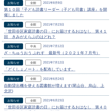
2021年8月9日
お知らせ
全館
第１０回『子ども読書リーダー（子ども司書）講座』を開
催しました
2021年7月23日
お知らせ
全館
「世田谷区家庭読書の日」にお届けするおはなし 第４１
回 きみがえらぶのはどれ？
2021年7月12日
お知らせ
中央
ざ・ちゅうおう ぷれす 最新号（２０２１年７月号）
2021年7月12日
お知らせ
全館
「どくしょノート」を配布しています。
2021年6月24日
お知らせ
全館
自動貸出機を使える図書館が増えます(尾山台、烏山、上
北沢)
2021年6月23日
お知らせ
全館
「世田谷区家庭読書の日」にお届けするおはなし 第４０