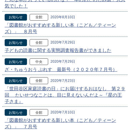
気でした！
2020年8月10日
お知らせ
全館
「図書館がおすすめする新しい本（こども／ティーン
ズ）」 ８月号
2020年7月29日
お知らせ
全館
子どもの読書に関する実態調査報告書ができました
2020年7月29日
お知らせ
中央
ざ・ちゅうおう ぷれす 最新号（２０２０年７月号）
2020年7月23日
お知らせ
全館
「世田谷区家庭読書の日」にお届けするおはなし 第２９
回 たいせつなことは、目に見えないんだよ～『星の王
子さま』
2020年7月10日
お知らせ
全館
「図書館がおすすめする新しい本（こども／ティーン
ズ）」 ７月号