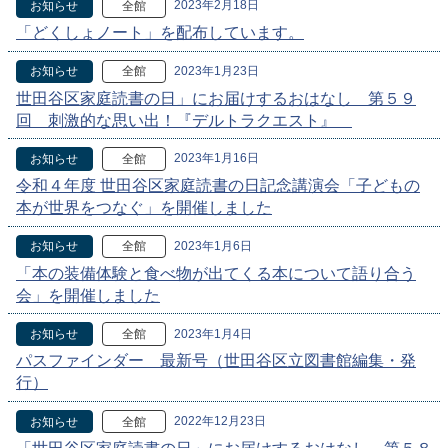
2023年2月18日
お知らせ
全館
「どくしょノート」を配布しています。
2023年1月23日
お知らせ
全館
世田谷区家庭読書の日」にお届けするおはなし 第５９
回 刺激的な思い出！『デルトラクエスト』
2023年1月16日
お知らせ
全館
令和４年度 世田谷区家庭読書の日記念講演会「子どもの
本が世界をつなぐ」を開催しました
2023年1月6日
お知らせ
全館
「本の装備体験と食べ物が出てくる本について語り合う
会」を開催しました
2023年1月4日
お知らせ
全館
パスファインダー 最新号（世田谷区立図書館編集・発
行）
2022年12月23日
お知らせ
全館