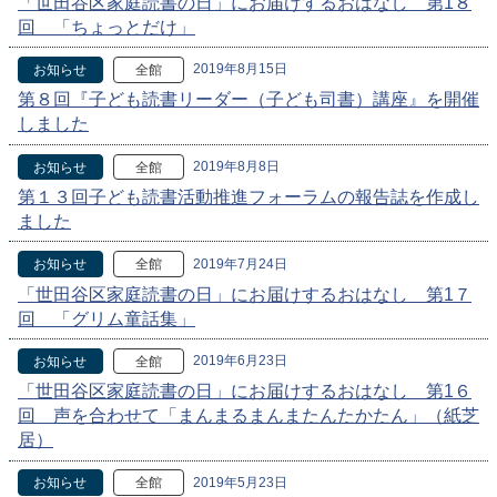
「世田谷区家庭読書の日」にお届けするおはなし 第1８
回 「ちょっとだけ」
2019年8月15日
お知らせ
全館
第８回『子ども読書リーダー（子ども司書）講座』を開催
しました
2019年8月8日
お知らせ
全館
第１３回子ども読書活動推進フォーラムの報告誌を作成し
ました
2019年7月24日
お知らせ
全館
「世田谷区家庭読書の日」にお届けするおはなし 第1７
回 「グリム童話集」
2019年6月23日
お知らせ
全館
「世田谷区家庭読書の日」にお届けするおはなし 第1６
回 声を合わせて「まんまるまんまたんたかたん」（紙芝
居）
2019年5月23日
お知らせ
全館