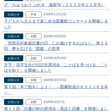
ざ・ちゅうおう ぷれす 最新号（２０２０年１１月号）
2020年11月12日
お知らせ
中央
子どもから大人まで楽しめる図書館コンサートを開催しま
した
2020年10月23日
お知らせ
全館
「世田谷区家庭読書の日」にお届けするおはなし 第３２
回 夢を広げる「図鑑」の世界
2020年10月19日
お知らせ
全館
文字・活字文化の日記念講演会「ことばを見つける、こと
ばを紡ぐ」を開催しました
2020年10月15日
お知らせ
全館
第５回「本で旅をしよう！」～図書館員がオススメする本
～
2020年10月7日
お知らせ
全館
第１１回「読書の秋の講演会～落語と読書」を開催しまし