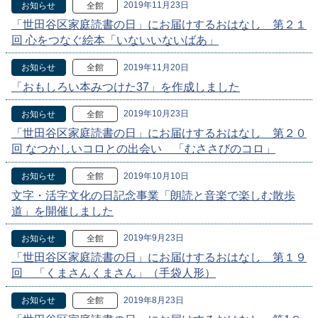
2019年11月23日
お知らせ
全館
「世田谷区家庭読書の日」にお届けするおはなし 第２１
回 心をつなぐ絵本「いないいないばあ」
2019年11月20日
お知らせ
全館
「おもしろい本みつけた37」を作成しました
2019年10月23日
お知らせ
全館
「世田谷区家庭読書の日」にお届けするおはなし 第２０
回 なつかしいコロとの出会い 「むささびのコロ」
2019年10月10日
お知らせ
全館
文字・活字文化の日記念事業「朗読と音楽で楽しむ散歩
道」を開催しました
2019年9月23日
お知らせ
全館
「世田谷区家庭読書の日」にお届けするおはなし 第１９
回 「くまさんくまさん」（手袋人形）
2019年8月23日
お知らせ
全館