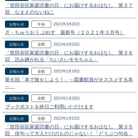
「世田谷区家庭読書の日」にお届けするおはなし 第３７
回 なまえのないねこ
2021年3月20日
お知らせ
中央
ざ・ちゅうおう ぷれす 最新号（２０２１年３月号）
2021年2月23日
お知らせ
全館
「世田谷区家庭読書の日」にお届けするおはなし 第３６
回 読み継がれる「ちいさいモモちゃん」
2021年2月16日
お知らせ
全館
第６回「本で旅をしよう！」～図書館員がオススメする本
～
2021年1月29日
お知らせ
全館
ブックポストを終日ご利用いただけます
2021年1月23日
お知らせ
全館
「世田谷区家庭読書の日」にお届けするおはなし 第３５
回 俳句って大人だけのものじゃない！「どうぶつ句会」