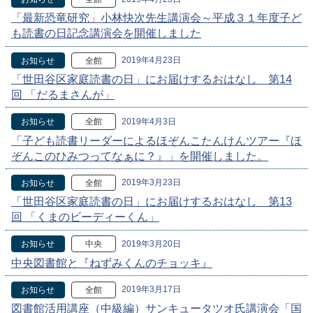
「最新恐竜研究」小林快次先生講演会～平成３１年度子ど
も読書の日記念講演会を開催しました
2019年4月23日
お知らせ
全館
「世田谷区家庭読書の日」にお届けするおはなし 第14
回 「だるまさんが」
2019年4月3日
お知らせ
全館
「子ども読書リーダーによるほぞんこたんけんツアー『ほ
ぞんこのひみつってなぁに？』」を開催しました。
2019年3月23日
お知らせ
全館
「世田谷区家庭読書の日」にお届けするおはなし 第13
回 「くまのビーディーくん」
2019年3月20日
お知らせ
中央
中央図書館と『ねずみくんのチョッキ』
2019年3月17日
お知らせ
全館
図書館活用講座（中級編）サンキュータツオ氏講演会「国