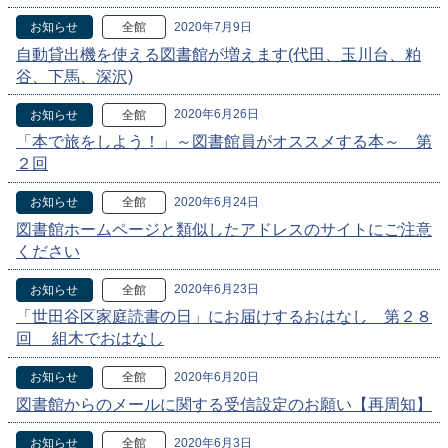
2020年7月9日
お知らせ
全館
自動貸出機を使える図書館が増えます(代田、玉川台、粕
谷、下馬、深沢)
2020年6月26日
お知らせ
全館
「本で旅をしよう！」～図書館員がオススメする本～ 第
２回
2020年6月24日
お知らせ
全館
図書館ホームページと類似したアドレスのサイトにご注意
ください
2020年6月23日
お知らせ
全館
「世田谷区家庭読書の日」にお届けするおはなし 第２８
回 組木でおはなし
2020年6月20日
お知らせ
全館
図書館からのメールに関する受信設定のお願い【再周知】
2020年6月3日
お知らせ
全館