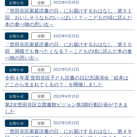
2022年5月26日
お知らせ
全館
「世田谷区家庭読書の日」にお届けするおはなし 第５１
回 おいしそうなものいっぱい！？～こどもの頃に読んだ
本の食べ物の思い出～
2022年5月25日
お知らせ
全館
「世田谷区家庭読書の日」にお届けするおはなし 第５０
回 満腹でも食べたくなる？～こどもの頃に読んだ本の食
べ物の思い出～
2022年5月12日
お知らせ
全館
令和４年度 世田谷区子ども読書の日記念講演会「絵本は
どこから生まれてくるの？」を開催しました
2022年4月15日
お知らせ
全館
第2次世田谷区立図書館ビジョン第3期行動計画ができま
した
2022年3月23日
お知らせ
全館
「世田谷区家庭読書の日」にお届けするおはなし 第４９