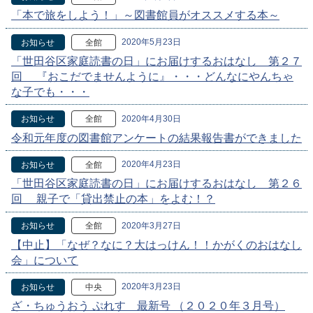
「本で旅をしよう！」～図書館員がオススメする本～
2020年5月23日
お知らせ
全館
「世田谷区家庭読書の日」にお届けするおはなし 第２７
回 『おこだでませんように』・・・どんなにやんちゃ
な子でも・・・
2020年4月30日
お知らせ
全館
令和元年度の図書館アンケートの結果報告書ができました
2020年4月23日
お知らせ
全館
「世田谷区家庭読書の日」にお届けするおはなし 第２６
回 親子で「貸出禁止の本」をよむ！？
2020年3月27日
お知らせ
全館
【中止】「なぜ？なに？大はっけん！！かがくのおはなし
会」について
2020年3月23日
お知らせ
中央
ざ・ちゅうおう ぷれす 最新号 （２０２０年３月号）