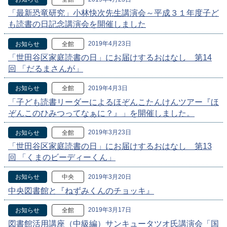
「最新恐竜研究」小林快次先生講演会～平成３１年度子ど
も読書の日記念講演会を開催しました
2019年4月23日
お知らせ
全館
「世田谷区家庭読書の日」にお届けするおはなし 第14
回 「だるまさんが」
2019年4月3日
お知らせ
全館
「子ども読書リーダーによるほぞんこたんけんツアー『ほ
ぞんこのひみつってなぁに？』」を開催しました。
2019年3月23日
お知らせ
全館
「世田谷区家庭読書の日」にお届けするおはなし 第13
回 「くまのビーディーくん」
2019年3月20日
お知らせ
中央
中央図書館と『ねずみくんのチョッキ』
2019年3月17日
お知らせ
全館
図書館活用講座（中級編）サンキュータツオ氏講演会「国