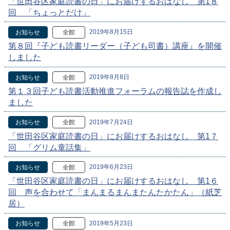
「世田谷区家庭読書の日」にお届けするおはなし 第1８
回 「ちょっとだけ」
2019年8月15日
お知らせ
全館
第８回『子ども読書リーダー（子ども司書）講座』を開催
しました
2019年8月8日
お知らせ
全館
第１３回子ども読書活動推進フォーラムの報告誌を作成し
ました
2019年7月24日
お知らせ
全館
「世田谷区家庭読書の日」にお届けするおはなし 第1７
回 「グリム童話集」
2019年6月23日
お知らせ
全館
「世田谷区家庭読書の日」にお届けするおはなし 第1６
回 声を合わせて「まんまるまんまたんたかたん」（紙芝
居）
2019年5月23日
お知らせ
全館