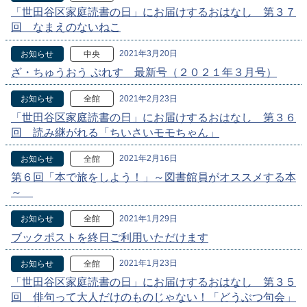
「世田谷区家庭読書の日」にお届けするおはなし 第３７
回 なまえのないねこ
2021年3月20日
お知らせ
中央
ざ・ちゅうおう ぷれす 最新号（２０２１年３月号）
2021年2月23日
お知らせ
全館
「世田谷区家庭読書の日」にお届けするおはなし 第３６
回 読み継がれる「ちいさいモモちゃん」
2021年2月16日
お知らせ
全館
第６回「本で旅をしよう！」～図書館員がオススメする本
～
2021年1月29日
お知らせ
全館
ブックポストを終日ご利用いただけます
2021年1月23日
お知らせ
全館
「世田谷区家庭読書の日」にお届けするおはなし 第３５
回 俳句って大人だけのものじゃない！「どうぶつ句会」