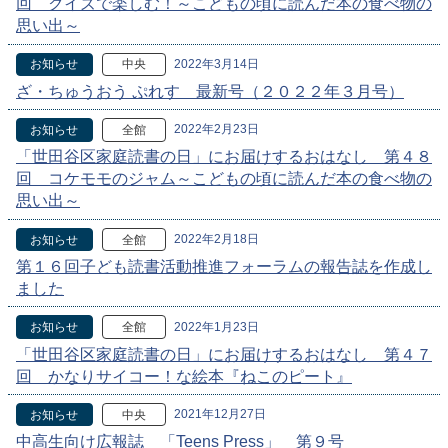
回 クイズで楽しむ！～こどもの頃に読んだ本の食べ物の
思い出～
2022年3月14日
お知らせ
中央
ざ・ちゅうおう ぷれす 最新号（２０２２年３月号）
2022年2月23日
お知らせ
全館
「世田谷区家庭読書の日」にお届けするおはなし 第４８
回 コケモモのジャム～こどもの頃に読んだ本の食べ物の
思い出～
2022年2月18日
お知らせ
全館
第１６回子ども読書活動推進フォーラムの報告誌を作成し
ました
2022年1月23日
お知らせ
全館
「世田谷区家庭読書の日」にお届けするおはなし 第４７
回 かなりサイコー！な絵本『ねこのピート』
2021年12月27日
お知らせ
中央
中高生向け広報誌 「Teens Press」 第９号