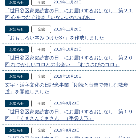
2019年11月23日
お知らせ
全館
「世田谷区家庭読書の日」にお届けするおはなし 第２１
回 心をつなぐ絵本「いないいないばあ」
2019年11月20日
お知らせ
全館
「おもしろい本みつけた37」を作成しました
2019年10月23日
お知らせ
全館
「世田谷区家庭読書の日」にお届けするおはなし 第２０
回 なつかしいコロとの出会い 「むささびのコロ」
2019年10月10日
お知らせ
全館
文字・活字文化の日記念事業「朗読と音楽で楽しむ散歩
道」を開催しました
2019年9月23日
お知らせ
全館
「世田谷区家庭読書の日」にお届けするおはなし 第１９
回 「くまさんくまさん」（手袋人形）
2019年8月23日
お知らせ
全館