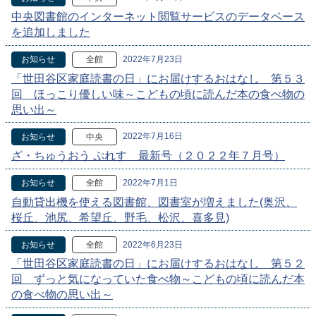
中央図書館のインターネット閲覧サービスのデータベース
を追加しました
2022年7月23日
お知らせ
全館
「世田谷区家庭読書の日」にお届けするおはなし 第５３
回 ほっこり優しい味～こどもの頃に読んだ本の食べ物の
思い出～
2022年7月16日
お知らせ
中央
ざ・ちゅうおう ぷれす 最新号（２０２２年７月号）
2022年7月1日
お知らせ
全館
自動貸出機を使える図書館、図書室が増えました(奥沢、
桜丘、池尻、希望丘、野毛、松沢、喜多見)
2022年6月23日
お知らせ
全館
「世田谷区家庭読書の日」にお届けするおはなし 第５２
回 ずっと気になっていた食べ物～こどもの頃に読んだ本
の食べ物の思い出～