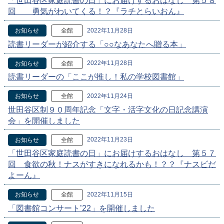
「世田谷区家庭読書の日」にお届けするおはなし 第５８
回 勇気がわいてくる！？『ラチとらいおん』
2022年11月28日
お知らせ
全館
読書リーダーが紹介する「○○なあなたへ贈る本」
2022年11月28日
お知らせ
全館
読書リーダーの「ここが推し！私の学校図書館」
2022年11月24日
お知らせ
全館
世田谷区制９０周年記念「文字・活字文化の日記念講演
会」を開催しました
2022年11月23日
お知らせ
全館
「世田谷区家庭読書の日」にお届けするおはなし 第５７
回 食欲の秋！ナスがすきになれるかも！？？『ナスビだ
よーん』
2022年11月15日
お知らせ
全館
「図書館コンサート’22」を開催しました