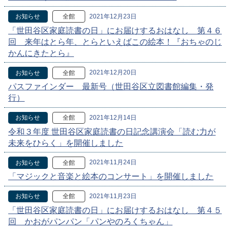
2021年12月23日
お知らせ
全館
「世田谷区家庭読書の日」にお届けするおはなし 第４６
回 来年はとら年、とらといえばこの絵本！『おちゃのじ
かんにきたとら』
2021年12月20日
お知らせ
全館
パスファインダー 最新号（世田谷区立図書館編集・発
行）
2021年12月14日
お知らせ
全館
令和３年度 世田谷区家庭読書の日記念講演会「読む力が
未来をひらく」を開催しました
2021年11月24日
お知らせ
全館
「マジックと音楽と絵本のコンサート」を開催しました
2021年11月23日
お知らせ
全館
「世田谷区家庭読書の日」にお届けするおはなし 第４５
回 かおがパンパン「パンやのろくちゃん」