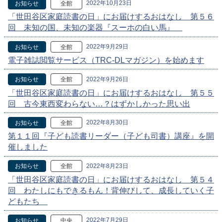
2022年10月23日
お知らせ
全館
「世田谷区家庭読書の日」にお届けするおはなし 第５６
回 未知の国、未知の楽器『スーホの白い馬』
2022年9月29日
お知らせ
全館
電子雑誌閲覧サービス（TRC-DLマガジン）を始めます
2022年9月26日
お知らせ
全館
「世田谷区家庭読書の日」にお届けするおはなし 第５５
回 古今東西変わらない…？はずかしかった思い出
2022年8月30日
お知らせ
全館
第１１回『子ども読書リーダー（子ども司書）講座』を開
催しました
2022年8月23日
お知らせ
全館
「世田谷区家庭読書の日」にお届けするおはなし 第５４
回 わたしにもできるもん！背伸びして、成長していく子
どもたち
2022年7月29日
お知らせ
中央