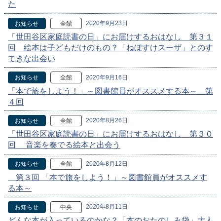
た
2020年9月23日
お知らせ
全館
「世田谷区家庭読書の日」にお届けするおはなし 第３１
回 絵本は子どもだけのもの？「ねぼすけスーザ」とのす
てきな出会い
2020年9月16日
お知らせ
全館
「本で旅をしよう！」～図書館員がオススメする本～ 第
４回
2020年8月26日
お知らせ
全館
「世田谷区家庭読書の日」にお届けするおはなし 第３０
回 音楽を奏でる絵本と出会う
2020年8月12日
お知らせ
全館
第３回 「本で旅をしよう！」～図書館員がオススメす
る本～
2020年8月11日
お知らせ
中央
どんな本が入っているのかな？「本のおたのしみ袋」大人