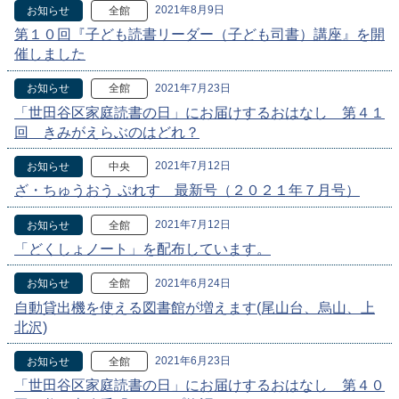
2021年8月9日
お知らせ
全館
第１０回『子ども読書リーダー（子ども司書）講座』を開
催しました
2021年7月23日
お知らせ
全館
「世田谷区家庭読書の日」にお届けするおはなし 第４１
回 きみがえらぶのはどれ？
2021年7月12日
お知らせ
中央
ざ・ちゅうおう ぷれす 最新号（２０２１年７月号）
2021年7月12日
お知らせ
全館
「どくしょノート」を配布しています。
2021年6月24日
お知らせ
全館
自動貸出機を使える図書館が増えます(尾山台、烏山、上
北沢)
2021年6月23日
お知らせ
全館
「世田谷区家庭読書の日」にお届けするおはなし 第４０