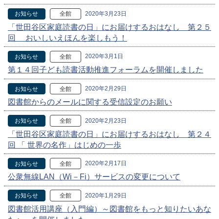
2020年3月23日
お知らせ
全館
「世田谷区家庭読書の日」にお届けするおはなし 第２５
回 おいしいえほんを楽しもう！
2020年3月1日
お知らせ
全館
第１４回子ども読書活動推進フォーラムを開催しました
2020年2月29日
お知らせ
全館
図書館からのメールに関する受信設定のお願い
2020年2月23日
お知らせ
全館
「世田谷区家庭読書の日」にお届けするおはなし 第２４
回 「 世界の名作」はじめの一歩
2020年2月17日
お知らせ
全館
公衆無線LAN（Wi－Fi）サービスの変更について
2020年1月29日
お知らせ
全館
図書館活用講座（入門編）～図書館をもっと知りたいあな