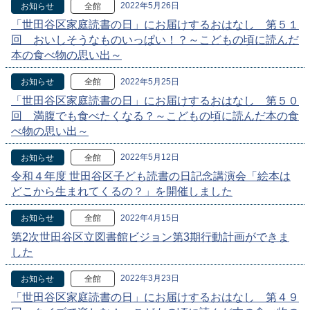
2022年5月26日
お知らせ
全館
「世田谷区家庭読書の日」にお届けするおはなし 第５１
回 おいしそうなものいっぱい！？～こどもの頃に読んだ
本の食べ物の思い出～
2022年5月25日
お知らせ
全館
「世田谷区家庭読書の日」にお届けするおはなし 第５０
回 満腹でも食べたくなる？～こどもの頃に読んだ本の食
べ物の思い出～
2022年5月12日
お知らせ
全館
令和４年度 世田谷区子ども読書の日記念講演会「絵本は
どこから生まれてくるの？」を開催しました
2022年4月15日
お知らせ
全館
第2次世田谷区立図書館ビジョン第3期行動計画ができま
した
2022年3月23日
お知らせ
全館
「世田谷区家庭読書の日」にお届けするおはなし 第４９