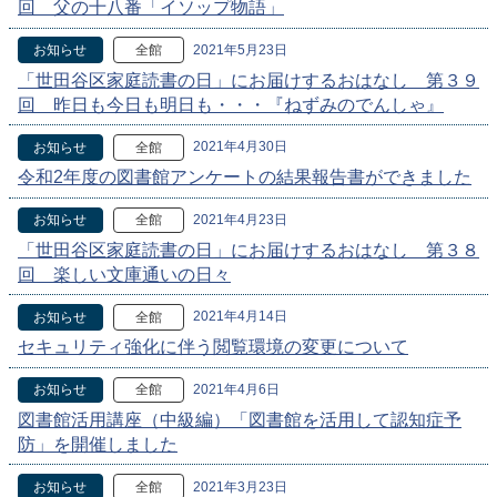
回 父の十八番「イソップ物語」
2021年5月23日
お知らせ
全館
「世田谷区家庭読書の日」にお届けするおはなし 第３９
回 昨日も今日も明日も・・・『ねずみのでんしゃ』
2021年4月30日
お知らせ
全館
令和2年度の図書館アンケートの結果報告書ができました
2021年4月23日
お知らせ
全館
「世田谷区家庭読書の日」にお届けするおはなし 第３８
回 楽しい文庫通いの日々
2021年4月14日
お知らせ
全館
セキュリティ強化に伴う閲覧環境の変更について
2021年4月6日
お知らせ
全館
図書館活用講座（中級編）「図書館を活用して認知症予
防」を開催しました
2021年3月23日
お知らせ
全館