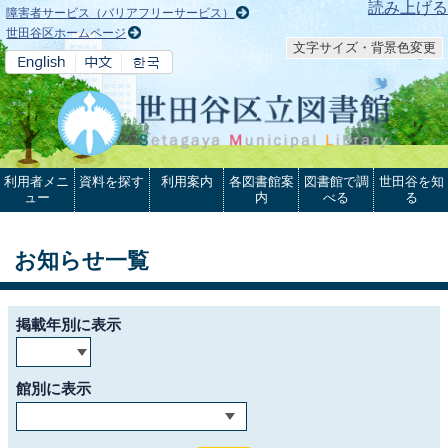
本文へ
読み上げる
障害者サービス（バリアフリーサービス）
世田谷区ホームページ
文字サイズ・背景色変更
利用者メニ
資料を探す
利用案内
各図書館案
図書館で調
世田谷を知
ュー
内
べる
る
お知らせ一覧
掲載年別に表示
館別に表示