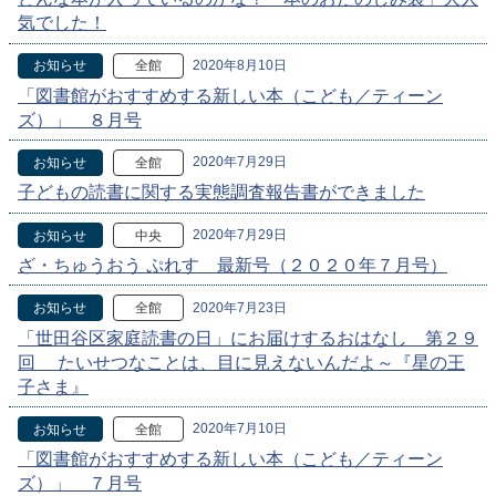
気でした！
2020年8月10日
お知らせ
全館
「図書館がおすすめする新しい本（こども／ティーン
ズ）」 ８月号
2020年7月29日
お知らせ
全館
子どもの読書に関する実態調査報告書ができました
2020年7月29日
お知らせ
中央
ざ・ちゅうおう ぷれす 最新号（２０２０年７月号）
2020年7月23日
お知らせ
全館
「世田谷区家庭読書の日」にお届けするおはなし 第２９
回 たいせつなことは、目に見えないんだよ～『星の王
子さま』
2020年7月10日
お知らせ
全館
「図書館がおすすめする新しい本（こども／ティーン
ズ）」 ７月号