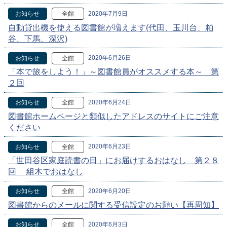
2020年7月9日
お知らせ
全館
自動貸出機を使える図書館が増えます(代田、玉川台、粕
谷、下馬、深沢)
2020年6月26日
お知らせ
全館
「本で旅をしよう！」～図書館員がオススメする本～ 第
２回
2020年6月24日
お知らせ
全館
図書館ホームページと類似したアドレスのサイトにご注意
ください
2020年6月23日
お知らせ
全館
「世田谷区家庭読書の日」にお届けするおはなし 第２８
回 組木でおはなし
2020年6月20日
お知らせ
全館
図書館からのメールに関する受信設定のお願い【再周知】
2020年6月3日
お知らせ
全館