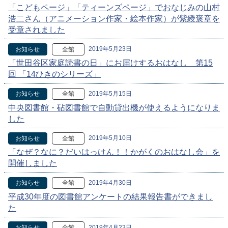
「こどもページ」「ティーンズページ」でおなじみの山村
浩二さん（アニメーション作家・絵本作家）が紫綬褒章を
受章されました
2019年5月23日
お知らせ
全館
「世田谷区家庭読書の日」にお届けするおはなし 第15
回 「14ひきのシリーズ」
2019年5月15日
お知らせ
全館
中央図書館・砧図書館で自動貸出機が使えるようになりま
した
2019年5月10日
お知らせ
全館
「なぜ？なに？だいはっけん！！かがくのおはなし会」を
開催しました
2019年4月30日
お知らせ
全館
平成30年度の図書館アンケートの結果報告書ができまし
た
2019年4月23日
お知らせ
全館