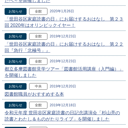
たへ～を開催しました
2020年1月26日
お知らせ
全館
「世田谷区家庭読書の日」にお届けするおはなし 第２３
回 2020年はオリンピックイヤー！
2019年12月23日
お知らせ
全館
「世田谷区家庭読書の日」にお届けするおはなし 第２２
回『急行「北極号」』
2019年12月23日
お知らせ
全館
都立多摩図書館見学ツアー「図書館活用講座（入門編）」
を開催しました
2019年12月20日
お知らせ
中央
図書館職員がおすすめする本
2019年12月18日
お知らせ
全館
令和元年度 世田谷区家庭読書の日記念講演会「杉山亮の
読書とわたし＆ものがたりライブ」を開催しました