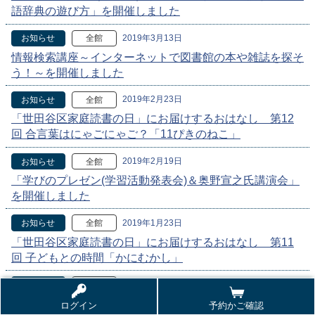
語辞典の遊び方」を開催しました
2019年3月13日
お知らせ
全館
情報検索講座～インターネットで図書館の本や雑誌を探そ
う！～を開催しました
2019年2月23日
お知らせ
全館
「世田谷区家庭読書の日」にお届けするおはなし 第12
回 合言葉はにゃごにゃご？「11ぴきのねこ」
2019年2月19日
お知らせ
全館
「学びのプレゼン(学習活動発表会)＆奥野宣之氏講演会」
を開催しました
2019年1月23日
お知らせ
全館
「世田谷区家庭読書の日」にお届けするおはなし 第11
回 子どもとの時間「かにむかし」
2018年12月23日
お知らせ
全館
「世田谷区家庭読書の日」にお届けするおはなし 第10
ログイン
予約かご確認