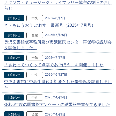
ナクソス・ミュージック・ライブラリー障害の復旧のおし
らせ
2025年8月7日
お知らせ
中央
ざ・ちゅうおう ぷれす 最新号（2025年7月号）
2025年7月25日
お知らせ
全館
奥沢図書館仮事務所及び奥沢区民センター再仮移転説明会
を開催しました。
2025年7月7日
お知らせ
全館
「さわってつくって点字であそぼう」を開催しました
2025年6月27日
お知らせ
中央
中央図書館に中高生世代を対象とした優先席を設置しまし
た
2025年4月24日
お知らせ
中央
令和6年度の図書館アンケートの結果報告書ができました
2025年4月3日
お知らせ
全館