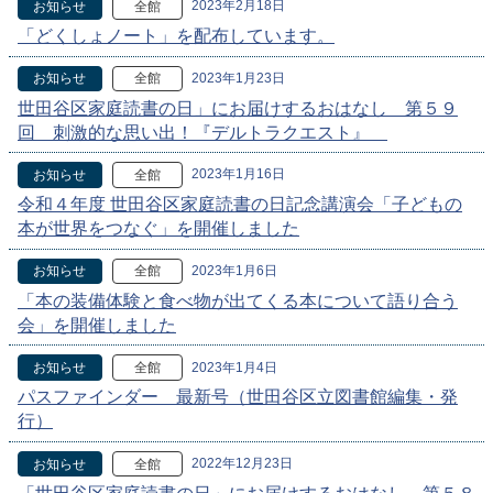
2023年2月18日
お知らせ
全館
「どくしょノート」を配布しています。
2023年1月23日
お知らせ
全館
世田谷区家庭読書の日」にお届けするおはなし 第５９
回 刺激的な思い出！『デルトラクエスト』
2023年1月16日
お知らせ
全館
令和４年度 世田谷区家庭読書の日記念講演会「子どもの
本が世界をつなぐ」を開催しました
2023年1月6日
お知らせ
全館
「本の装備体験と食べ物が出てくる本について語り合う
会」を開催しました
2023年1月4日
お知らせ
全館
パスファインダー 最新号（世田谷区立図書館編集・発
行）
2022年12月23日
お知らせ
全館