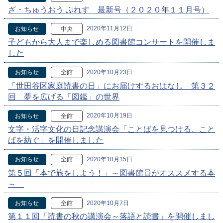
ざ・ちゅうおう ぷれす 最新号（２０２０年１１月号）
2020年11月12日
お知らせ
中央
子どもから大人まで楽しめる図書館コンサートを開催しま
した
2020年10月23日
お知らせ
全館
「世田谷区家庭読書の日」にお届けするおはなし 第３２
回 夢を広げる「図鑑」の世界
2020年10月19日
お知らせ
全館
文字・活字文化の日記念講演会「ことばを見つける、こと
ばを紡ぐ」を開催しました
2020年10月15日
お知らせ
全館
第５回「本で旅をしよう！」～図書館員がオススメする本
～
2020年10月7日
お知らせ
全館
第１１回「読書の秋の講演会～落語と読書」を開催しまし