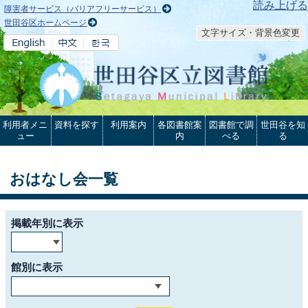
本文へ
読み上げる
障害者サービス（バリアフリーサービス）
世田谷区ホームページ
文字サイズ・背景色変更
利用者メニ
資料を探す
利用案内
各図書館案
図書館で調
世田谷を知
ュー
内
べる
る
おはなし会一覧
掲載年別に表示
館別に表示