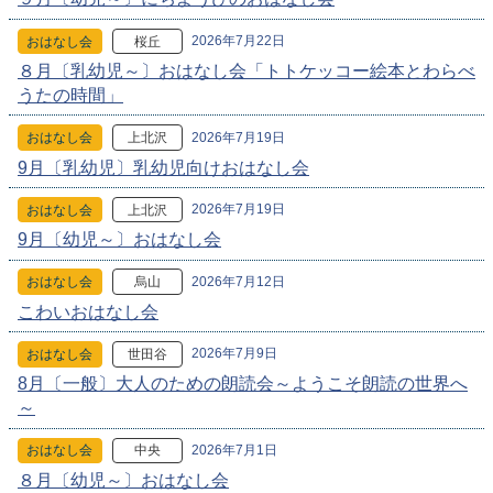
2026年7月22日
おはなし会
桜丘
８月〔乳幼児～〕おはなし会「トトケッコー絵本とわらべ
うたの時間」
2026年7月19日
おはなし会
上北沢
9月〔乳幼児〕乳幼児向けおはなし会
2026年7月19日
おはなし会
上北沢
9月〔幼児～〕おはなし会
2026年7月12日
おはなし会
烏山
こわいおはなし会
2026年7月9日
おはなし会
世田谷
8月〔一般〕大人のための朗読会～ようこそ朗読の世界へ
～
2026年7月1日
おはなし会
中央
８月〔幼児～〕おはなし会