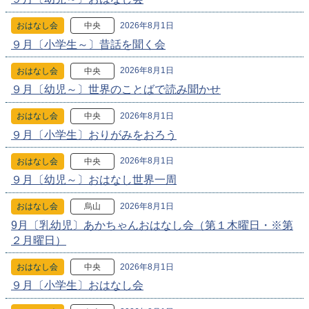
2026年8月1日
おはなし会
中央
９月〔小学生～〕昔話を聞く会
2026年8月1日
おはなし会
中央
９月〔幼児～〕世界のことばで読み聞かせ
2026年8月1日
おはなし会
中央
９月〔小学生〕おりがみをおろう
2026年8月1日
おはなし会
中央
９月〔幼児～〕おはなし世界一周
2026年8月1日
おはなし会
烏山
9月〔乳幼児〕あかちゃんおはなし会（第１木曜日・※第
２月曜日）
2026年8月1日
おはなし会
中央
９月〔小学生〕おはなし会