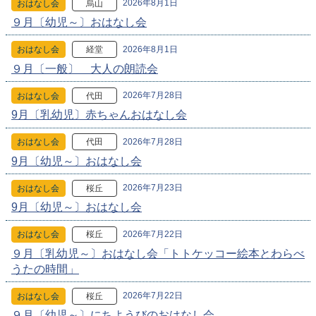
2026年8月1日
おはなし会
烏山
９月〔幼児～〕おはなし会
2026年8月1日
おはなし会
経堂
９月〔一般〕 大人の朗読会
2026年7月28日
おはなし会
代田
9月〔乳幼児〕赤ちゃんおはなし会
2026年7月28日
おはなし会
代田
9月〔幼児～〕おはなし会
2026年7月23日
おはなし会
桜丘
9月〔幼児～〕おはなし会
2026年7月22日
おはなし会
桜丘
９月〔乳幼児～〕おはなし会「トトケッコー絵本とわらべ
うたの時間」
2026年7月22日
おはなし会
桜丘
９月〔幼児～〕にちようびのおはなし会