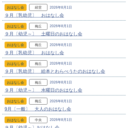
2026年8月1日
おはなし会
経堂
９月〔乳幼児〕 おはなし会
2026年8月1日
おはなし会
梅丘
９月〔幼児～〕 土曜日のおはなし会
2026年8月1日
おはなし会
梅丘
９月〔乳幼児〕 おはなし会
2026年8月1日
おはなし会
梅丘
９月〔乳幼児〕 絵本とわらべうたのおはなし会
2026年8月1日
おはなし会
梅丘
９月〔幼児～〕 水曜日のおはなし会
2026年8月1日
おはなし会
梅丘
9月〔一般〕 大人のおはなし会
2026年8月1日
おはなし会
中央
９月〔幼児～〕おはなし会