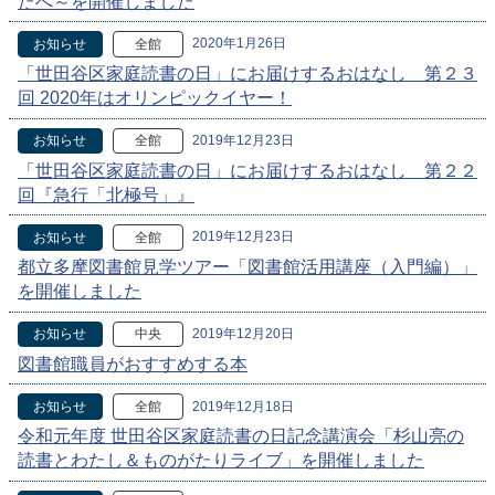
たへ～を開催しました
2020年1月26日
お知らせ
全館
「世田谷区家庭読書の日」にお届けするおはなし 第２３
回 2020年はオリンピックイヤー！
2019年12月23日
お知らせ
全館
「世田谷区家庭読書の日」にお届けするおはなし 第２２
回『急行「北極号」』
2019年12月23日
お知らせ
全館
都立多摩図書館見学ツアー「図書館活用講座（入門編）」
を開催しました
2019年12月20日
お知らせ
中央
図書館職員がおすすめする本
2019年12月18日
お知らせ
全館
令和元年度 世田谷区家庭読書の日記念講演会「杉山亮の
読書とわたし＆ものがたりライブ」を開催しました