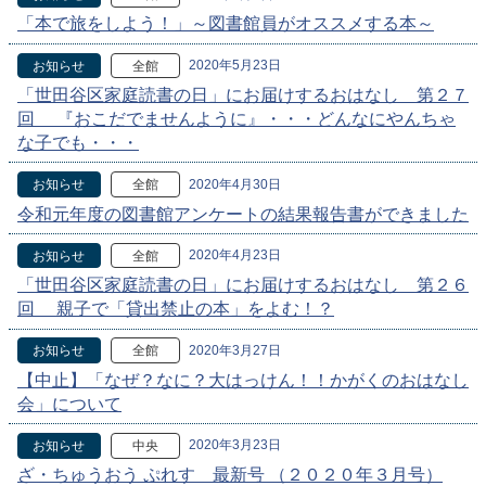
「本で旅をしよう！」～図書館員がオススメする本～
2020年5月23日
お知らせ
全館
「世田谷区家庭読書の日」にお届けするおはなし 第２７
回 『おこだでませんように』・・・どんなにやんちゃ
な子でも・・・
2020年4月30日
お知らせ
全館
令和元年度の図書館アンケートの結果報告書ができました
2020年4月23日
お知らせ
全館
「世田谷区家庭読書の日」にお届けするおはなし 第２６
回 親子で「貸出禁止の本」をよむ！？
2020年3月27日
お知らせ
全館
【中止】「なぜ？なに？大はっけん！！かがくのおはなし
会」について
2020年3月23日
お知らせ
中央
ざ・ちゅうおう ぷれす 最新号 （２０２０年３月号）