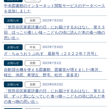
中央図書館のインターネット閲覧サービスのデータベース
を追加しました
2022年7月23日
お知らせ
全館
「世田谷区家庭読書の日」にお届けするおはなし 第５３
回 ほっこり優しい味～こどもの頃に読んだ本の食べ物の
思い出～
2022年7月16日
お知らせ
中央
ざ・ちゅうおう ぷれす 最新号（２０２２年７月号）
2022年7月1日
お知らせ
全館
自動貸出機を使える図書館、図書室が増えました(奥沢、
桜丘、池尻、希望丘、野毛、松沢、喜多見)
2022年6月23日
お知らせ
全館
「世田谷区家庭読書の日」にお届けするおはなし 第５２
回 ずっと気になっていた食べ物～こどもの頃に読んだ本
の食べ物の思い出～