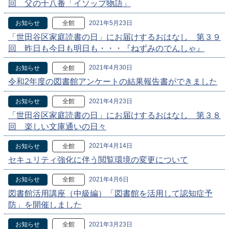
回 父の十八番「イソップ物語」
2021年5月23日
お知らせ
全館
「世田谷区家庭読書の日」にお届けするおはなし 第３９
回 昨日も今日も明日も・・・『ねずみのでんしゃ』
2021年4月30日
お知らせ
全館
令和2年度の図書館アンケートの結果報告書ができました
2021年4月23日
お知らせ
全館
「世田谷区家庭読書の日」にお届けするおはなし 第３８
回 楽しい文庫通いの日々
2021年4月14日
お知らせ
全館
セキュリティ強化に伴う閲覧環境の変更について
2021年4月6日
お知らせ
全館
図書館活用講座（中級編）「図書館を活用して認知症予
防」を開催しました
2021年3月23日
お知らせ
全館