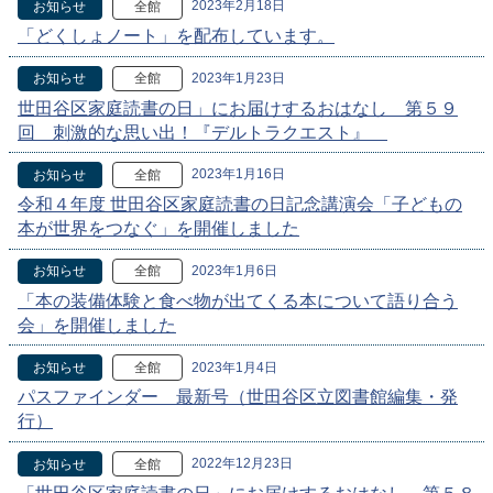
2023年2月18日
お知らせ
全館
「どくしょノート」を配布しています。
2023年1月23日
お知らせ
全館
世田谷区家庭読書の日」にお届けするおはなし 第５９
回 刺激的な思い出！『デルトラクエスト』
2023年1月16日
お知らせ
全館
令和４年度 世田谷区家庭読書の日記念講演会「子どもの
本が世界をつなぐ」を開催しました
2023年1月6日
お知らせ
全館
「本の装備体験と食べ物が出てくる本について語り合う
会」を開催しました
2023年1月4日
お知らせ
全館
パスファインダー 最新号（世田谷区立図書館編集・発
行）
2022年12月23日
お知らせ
全館