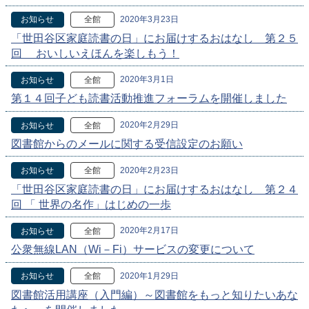
2020年3月23日
お知らせ
全館
「世田谷区家庭読書の日」にお届けするおはなし 第２５
回 おいしいえほんを楽しもう！
2020年3月1日
お知らせ
全館
第１４回子ども読書活動推進フォーラムを開催しました
2020年2月29日
お知らせ
全館
図書館からのメールに関する受信設定のお願い
2020年2月23日
お知らせ
全館
「世田谷区家庭読書の日」にお届けするおはなし 第２４
回 「 世界の名作」はじめの一歩
2020年2月17日
お知らせ
全館
公衆無線LAN（Wi－Fi）サービスの変更について
2020年1月29日
お知らせ
全館
図書館活用講座（入門編）～図書館をもっと知りたいあな