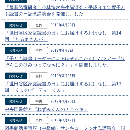
「最新恐竜研究」小林快次先生講演会～平成３１年度子ど
も読書の日記念講演会を開催しました
2019年4月23日
お知らせ
全館
「世田谷区家庭読書の日」にお届けするおはなし 第14
回 「だるまさんが」
2019年4月3日
お知らせ
全館
「子ども読書リーダーによるほぞんこたんけんツアー『ほ
ぞんこのひみつってなぁに？』」を開催しました。
2019年3月23日
お知らせ
全館
「世田谷区家庭読書の日」にお届けするおはなし 第13
回 「くまのビーディーくん」
2019年3月20日
お知らせ
中央
中央図書館と『ねずみくんのチョッキ』
2019年3月17日
お知らせ
全館
図書館活用講座（中級編）サンキュータツオ氏講演会「国