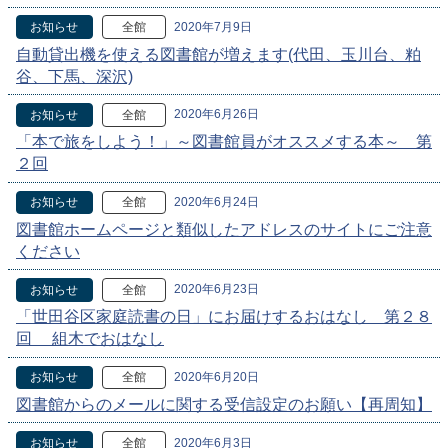
2020年7月9日
お知らせ
全館
自動貸出機を使える図書館が増えます(代田、玉川台、粕
谷、下馬、深沢)
2020年6月26日
お知らせ
全館
「本で旅をしよう！」～図書館員がオススメする本～ 第
２回
2020年6月24日
お知らせ
全館
図書館ホームページと類似したアドレスのサイトにご注意
ください
2020年6月23日
お知らせ
全館
「世田谷区家庭読書の日」にお届けするおはなし 第２８
回 組木でおはなし
2020年6月20日
お知らせ
全館
図書館からのメールに関する受信設定のお願い【再周知】
2020年6月3日
お知らせ
全館