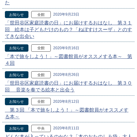
た
2020年9月23日
お知らせ
全館
「世田谷区家庭読書の日」にお届けするおはなし 第３１
回 絵本は子どもだけのもの？「ねぼすけスーザ」とのす
てきな出会い
2020年9月16日
お知らせ
全館
「本で旅をしよう！」～図書館員がオススメする本～ 第
４回
2020年8月26日
お知らせ
全館
「世田谷区家庭読書の日」にお届けするおはなし 第３０
回 音楽を奏でる絵本と出会う
2020年8月12日
お知らせ
全館
第３回 「本で旅をしよう！」～図書館員がオススメす
る本～
2020年8月11日
お知らせ
中央
どんな本が入っているのかな？「本のおたのしみ袋」大人