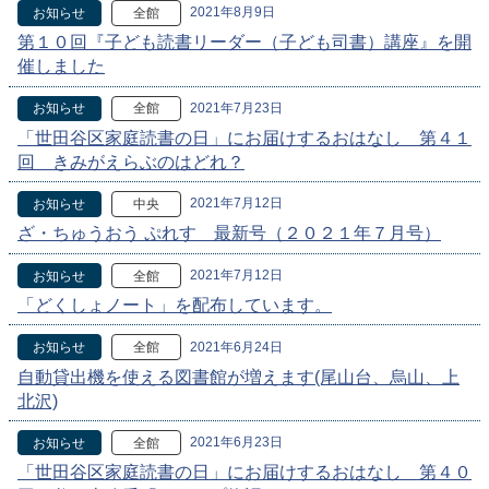
2021年8月9日
お知らせ
全館
第１０回『子ども読書リーダー（子ども司書）講座』を開
催しました
2021年7月23日
お知らせ
全館
「世田谷区家庭読書の日」にお届けするおはなし 第４１
回 きみがえらぶのはどれ？
2021年7月12日
お知らせ
中央
ざ・ちゅうおう ぷれす 最新号（２０２１年７月号）
2021年7月12日
お知らせ
全館
「どくしょノート」を配布しています。
2021年6月24日
お知らせ
全館
自動貸出機を使える図書館が増えます(尾山台、烏山、上
北沢)
2021年6月23日
お知らせ
全館
「世田谷区家庭読書の日」にお届けするおはなし 第４０