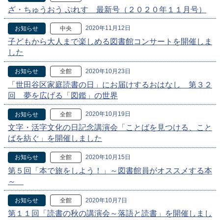
ざ・ちゅうおう ぷれす 最新号（２０２０年１１月号）
2020年11月12日
お知らせ
中央
子どもから大人まで楽しめる図書館コンサートを開催しま
した
2020年10月23日
お知らせ
全館
「世田谷区家庭読書の日」にお届けするおはなし 第３２
回 夢を広げる「図鑑」の世界
2020年10月19日
お知らせ
全館
文字・活字文化の日記念講演会「ことばを見つける、こと
ばを紡ぐ」を開催しました
2020年10月15日
お知らせ
全館
第５回「本で旅をしよう！」～図書館員がオススメする本
～
2020年10月7日
お知らせ
全館
第１１回「読書の秋の講演会～落語と読書」を開催しまし