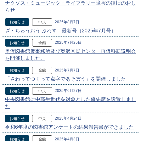
ナクソス・ミュージック・ライブラリー障害の復旧のおし
らせ
2025年8月7日
お知らせ
中央
ざ・ちゅうおう ぷれす 最新号（2025年7月号）
2025年7月25日
お知らせ
全館
奥沢図書館仮事務所及び奥沢区民センター再仮移転説明会
を開催しました。
2025年7月7日
お知らせ
全館
「さわってつくって点字であそぼう」を開催しました
2025年6月27日
お知らせ
中央
中央図書館に中高生世代を対象とした優先席を設置しまし
た
2025年4月24日
お知らせ
中央
令和6年度の図書館アンケートの結果報告書ができました
2025年4月3日
お知らせ
全館