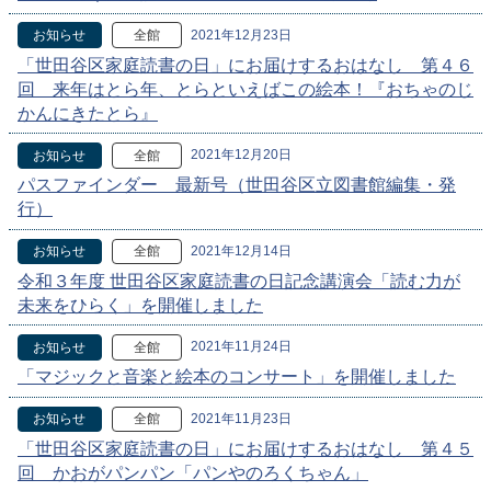
2021年12月23日
お知らせ
全館
「世田谷区家庭読書の日」にお届けするおはなし 第４６
回 来年はとら年、とらといえばこの絵本！『おちゃのじ
かんにきたとら』
2021年12月20日
お知らせ
全館
パスファインダー 最新号（世田谷区立図書館編集・発
行）
2021年12月14日
お知らせ
全館
令和３年度 世田谷区家庭読書の日記念講演会「読む力が
未来をひらく」を開催しました
2021年11月24日
お知らせ
全館
「マジックと音楽と絵本のコンサート」を開催しました
2021年11月23日
お知らせ
全館
「世田谷区家庭読書の日」にお届けするおはなし 第４５
回 かおがパンパン「パンやのろくちゃん」