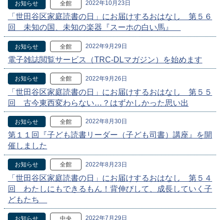
2022年10月23日
お知らせ
全館
「世田谷区家庭読書の日」にお届けするおはなし 第５６
回 未知の国、未知の楽器『スーホの白い馬』
2022年9月29日
お知らせ
全館
電子雑誌閲覧サービス（TRC-DLマガジン）を始めます
2022年9月26日
お知らせ
全館
「世田谷区家庭読書の日」にお届けするおはなし 第５５
回 古今東西変わらない…？はずかしかった思い出
2022年8月30日
お知らせ
全館
第１１回『子ども読書リーダー（子ども司書）講座』を開
催しました
2022年8月23日
お知らせ
全館
「世田谷区家庭読書の日」にお届けするおはなし 第５４
回 わたしにもできるもん！背伸びして、成長していく子
どもたち
2022年7月29日
お知らせ
中央