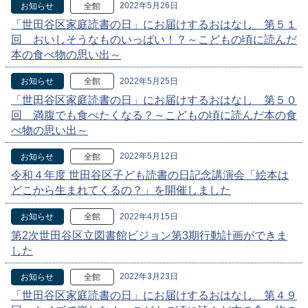
2022年5月26日
お知らせ
全館
「世田谷区家庭読書の日」にお届けするおはなし 第５１
回 おいしそうなものいっぱい！？～こどもの頃に読んだ
本の食べ物の思い出～
2022年5月25日
お知らせ
全館
「世田谷区家庭読書の日」にお届けするおはなし 第５０
回 満腹でも食べたくなる？～こどもの頃に読んだ本の食
べ物の思い出～
2022年5月12日
お知らせ
全館
令和４年度 世田谷区子ども読書の日記念講演会「絵本は
どこから生まれてくるの？」を開催しました
2022年4月15日
お知らせ
全館
第2次世田谷区立図書館ビジョン第3期行動計画ができま
した
2022年3月23日
お知らせ
全館
「世田谷区家庭読書の日」にお届けするおはなし 第４９