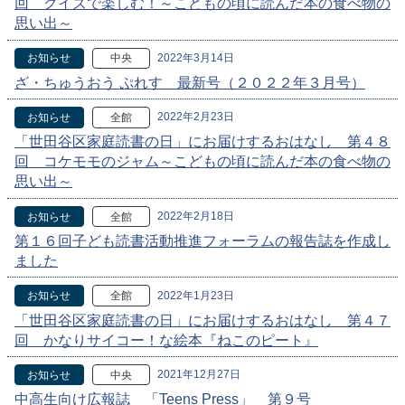
回 クイズで楽しむ！～こどもの頃に読んだ本の食べ物の
思い出～
2022年3月14日
お知らせ
中央
ざ・ちゅうおう ぷれす 最新号（２０２２年３月号）
2022年2月23日
お知らせ
全館
「世田谷区家庭読書の日」にお届けするおはなし 第４８
回 コケモモのジャム～こどもの頃に読んだ本の食べ物の
思い出～
2022年2月18日
お知らせ
全館
第１６回子ども読書活動推進フォーラムの報告誌を作成し
ました
2022年1月23日
お知らせ
全館
「世田谷区家庭読書の日」にお届けするおはなし 第４７
回 かなりサイコー！な絵本『ねこのピート』
2021年12月27日
お知らせ
中央
中高生向け広報誌 「Teens Press」 第９号