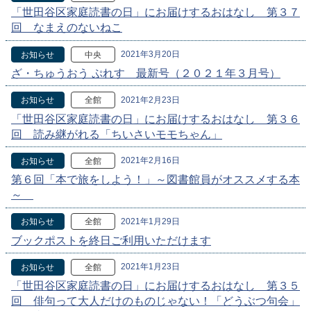
「世田谷区家庭読書の日」にお届けするおはなし 第３７
回 なまえのないねこ
2021年3月20日
お知らせ
中央
ざ・ちゅうおう ぷれす 最新号（２０２１年３月号）
2021年2月23日
お知らせ
全館
「世田谷区家庭読書の日」にお届けするおはなし 第３６
回 読み継がれる「ちいさいモモちゃん」
2021年2月16日
お知らせ
全館
第６回「本で旅をしよう！」～図書館員がオススメする本
～
2021年1月29日
お知らせ
全館
ブックポストを終日ご利用いただけます
2021年1月23日
お知らせ
全館
「世田谷区家庭読書の日」にお届けするおはなし 第３５
回 俳句って大人だけのものじゃない！「どうぶつ句会」