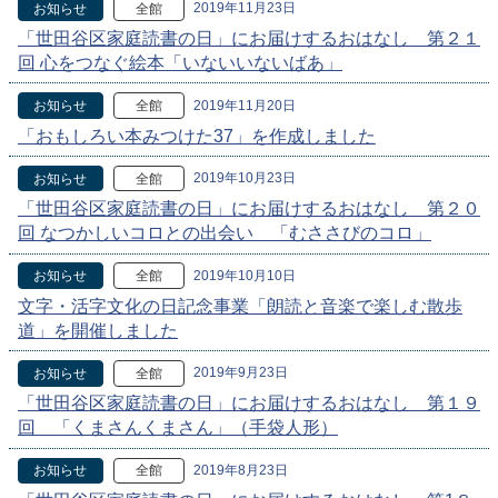
2019年11月23日
お知らせ
全館
「世田谷区家庭読書の日」にお届けするおはなし 第２１
回 心をつなぐ絵本「いないいないばあ」
2019年11月20日
お知らせ
全館
「おもしろい本みつけた37」を作成しました
2019年10月23日
お知らせ
全館
「世田谷区家庭読書の日」にお届けするおはなし 第２０
回 なつかしいコロとの出会い 「むささびのコロ」
2019年10月10日
お知らせ
全館
文字・活字文化の日記念事業「朗読と音楽で楽しむ散歩
道」を開催しました
2019年9月23日
お知らせ
全館
「世田谷区家庭読書の日」にお届けするおはなし 第１９
回 「くまさんくまさん」（手袋人形）
2019年8月23日
お知らせ
全館