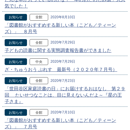
気でした！
2020年8月10日
お知らせ
全館
「図書館がおすすめする新しい本（こども／ティーン
ズ）」 ８月号
2020年7月29日
お知らせ
全館
子どもの読書に関する実態調査報告書ができました
2020年7月29日
お知らせ
中央
ざ・ちゅうおう ぷれす 最新号（２０２０年７月号）
2020年7月23日
お知らせ
全館
「世田谷区家庭読書の日」にお届けするおはなし 第２９
回 たいせつなことは、目に見えないんだよ～『星の王
子さま』
2020年7月10日
お知らせ
全館
「図書館がおすすめする新しい本（こども／ティーン
ズ）」 ７月号