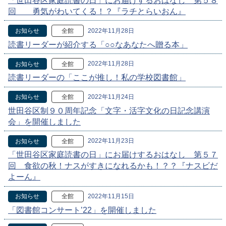
「世田谷区家庭読書の日」にお届けするおはなし 第５８
回 勇気がわいてくる！？『ラチとらいおん』
2022年11月28日
お知らせ
全館
読書リーダーが紹介する「○○なあなたへ贈る本」
2022年11月28日
お知らせ
全館
読書リーダーの「ここが推し！私の学校図書館」
2022年11月24日
お知らせ
全館
世田谷区制９０周年記念「文字・活字文化の日記念講演
会」を開催しました
2022年11月23日
お知らせ
全館
「世田谷区家庭読書の日」にお届けするおはなし 第５７
回 食欲の秋！ナスがすきになれるかも！？？『ナスビだ
よーん』
2022年11月15日
お知らせ
全館
「図書館コンサート’22」を開催しました