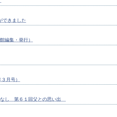
）
ができました
館編集・発行）
年３月号）
はなし 第６１回父との思い出