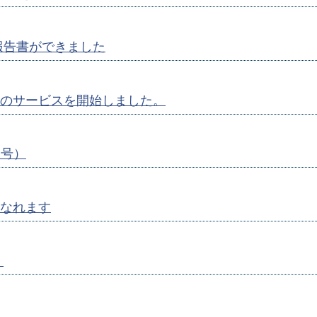
報告書ができました
のサービスを開始しました。
月号）
なれます
）
）