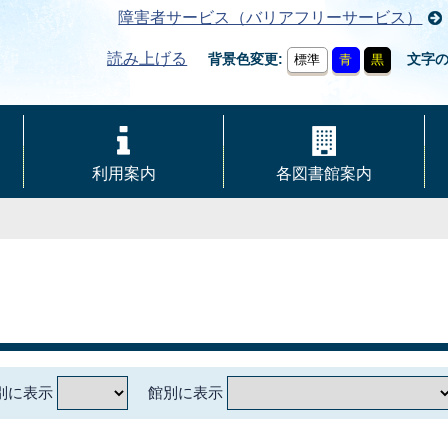
障害者サービス（バリアフリーサービス）
読み上げる
背景色変更
文字
標準
青
黒
利用案内
各図書館案内
別に表示
館別に表示