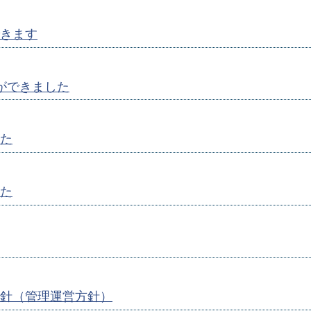
きます
ができました
た
た
針（管理運営方針）