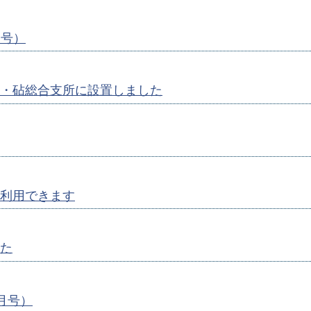
月号）
・砧総合支所に設置しました
利用できます
た
1月号）