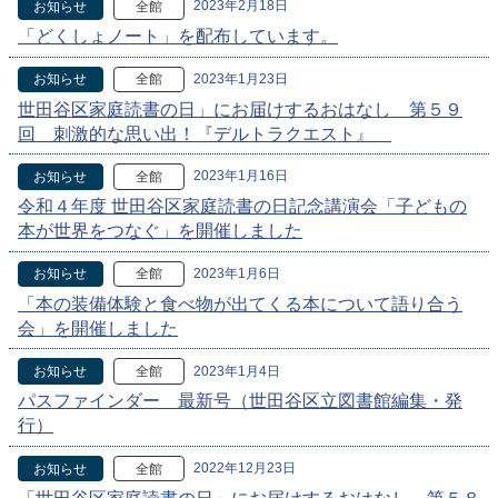
2023年2月18日
お知らせ
全館
「どくしょノート」を配布しています。
2023年1月23日
お知らせ
全館
世田谷区家庭読書の日」にお届けするおはなし 第５９
回 刺激的な思い出！『デルトラクエスト』
2023年1月16日
お知らせ
全館
令和４年度 世田谷区家庭読書の日記念講演会「子どもの
本が世界をつなぐ」を開催しました
2023年1月6日
お知らせ
全館
「本の装備体験と食べ物が出てくる本について語り合う
会」を開催しました
2023年1月4日
お知らせ
全館
パスファインダー 最新号（世田谷区立図書館編集・発
行）
2022年12月23日
お知らせ
全館