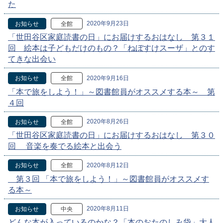
た
2020年9月23日
お知らせ
全館
「世田谷区家庭読書の日」にお届けするおはなし 第３１
回 絵本は子どもだけのもの？「ねぼすけスーザ」とのす
てきな出会い
2020年9月16日
お知らせ
全館
「本で旅をしよう！」～図書館員がオススメする本～ 第
４回
2020年8月26日
お知らせ
全館
「世田谷区家庭読書の日」にお届けするおはなし 第３０
回 音楽を奏でる絵本と出会う
2020年8月12日
お知らせ
全館
第３回 「本で旅をしよう！」～図書館員がオススメす
る本～
2020年8月11日
お知らせ
中央
どんな本が入っているのかな？「本のおたのしみ袋」大人