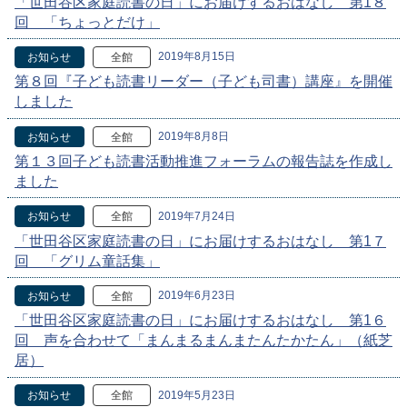
「世田谷区家庭読書の日」にお届けするおはなし 第1８
回 「ちょっとだけ」
2019年8月15日
お知らせ
全館
第８回『子ども読書リーダー（子ども司書）講座』を開催
しました
2019年8月8日
お知らせ
全館
第１３回子ども読書活動推進フォーラムの報告誌を作成し
ました
2019年7月24日
お知らせ
全館
「世田谷区家庭読書の日」にお届けするおはなし 第1７
回 「グリム童話集」
2019年6月23日
お知らせ
全館
「世田谷区家庭読書の日」にお届けするおはなし 第1６
回 声を合わせて「まんまるまんまたんたかたん」（紙芝
居）
2019年5月23日
お知らせ
全館