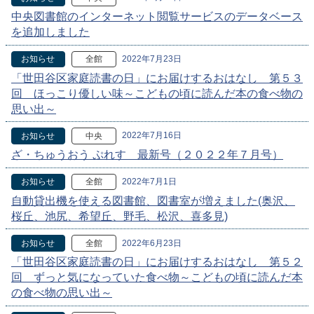
中央図書館のインターネット閲覧サービスのデータベース
を追加しました
2022年7月23日
お知らせ
全館
「世田谷区家庭読書の日」にお届けするおはなし 第５３
回 ほっこり優しい味～こどもの頃に読んだ本の食べ物の
思い出～
2022年7月16日
お知らせ
中央
ざ・ちゅうおう ぷれす 最新号（２０２２年７月号）
2022年7月1日
お知らせ
全館
自動貸出機を使える図書館、図書室が増えました(奥沢、
桜丘、池尻、希望丘、野毛、松沢、喜多見)
2022年6月23日
お知らせ
全館
「世田谷区家庭読書の日」にお届けするおはなし 第５２
回 ずっと気になっていた食べ物～こどもの頃に読んだ本
の食べ物の思い出～