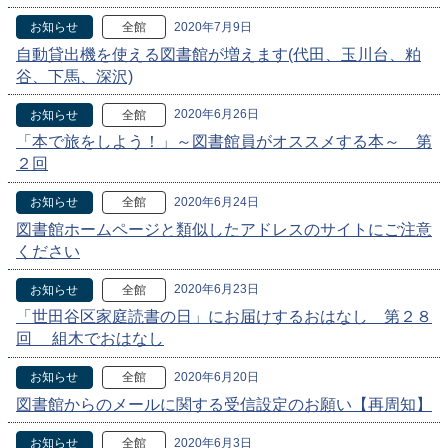
2020年7月9日
お知らせ
全館
自動貸出機を使える図書館が増えます(代田、玉川台、粕
谷、下馬、深沢)
2020年6月26日
お知らせ
全館
「本で旅をしよう！」～図書館員がオススメする本～ 第
２回
2020年6月24日
お知らせ
全館
図書館ホームページと類似したアドレスのサイトにご注意
ください
2020年6月23日
お知らせ
全館
「世田谷区家庭読書の日」にお届けするおはなし 第２８
回 組木でおはなし
2020年6月20日
お知らせ
全館
図書館からのメールに関する受信設定のお願い【再周知】
2020年6月3日
お知らせ
全館