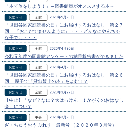
「本で旅をしよう！」～図書館員がオススメする本～
2020年5月23日
お知らせ
全館
「世田谷区家庭読書の日」にお届けするおはなし 第２７
回 『おこだでませんように』・・・どんなにやんちゃ
な子でも・・・
2020年4月30日
お知らせ
全館
令和元年度の図書館アンケートの結果報告書ができました
2020年4月23日
お知らせ
全館
「世田谷区家庭読書の日」にお届けするおはなし 第２６
回 親子で「貸出禁止の本」をよむ！？
2020年3月27日
お知らせ
全館
【中止】「なぜ？なに？大はっけん！！かがくのおはなし
会」について
2020年3月23日
お知らせ
中央
ざ・ちゅうおう ぷれす 最新号 （２０２０年３月号）