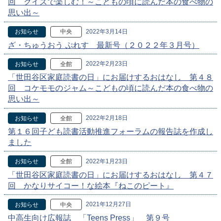
回 クイズで楽しむ！～こどもの頃に読んだ本の食べ物の
思い出～
2022年3月14日
お知らせ
中央
ざ・ちゅうおう ぷれす 最新号（２０２２年３月号）
2022年2月23日
お知らせ
全館
「世田谷区家庭読書の日」にお届けするおはなし 第４８
回 コケモモのジャム～こどもの頃に読んだ本の食べ物の
思い出～
2022年2月18日
お知らせ
全館
第１６回子ども読書活動推進フォーラムの報告誌を作成し
ました
2022年1月23日
お知らせ
全館
「世田谷区家庭読書の日」にお届けするおはなし 第４７
回 かなりサイコー！な絵本『ねこのピート』
2021年12月27日
お知らせ
中央
中高生向け広報誌 「Teens Press」 第９号