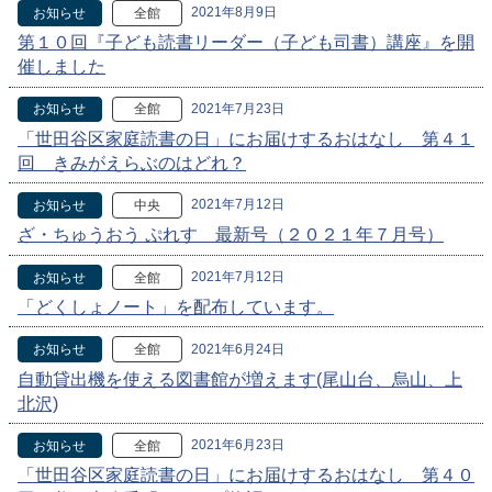
2021年8月9日
お知らせ
全館
第１０回『子ども読書リーダー（子ども司書）講座』を開
催しました
2021年7月23日
お知らせ
全館
「世田谷区家庭読書の日」にお届けするおはなし 第４１
回 きみがえらぶのはどれ？
2021年7月12日
お知らせ
中央
ざ・ちゅうおう ぷれす 最新号（２０２１年７月号）
2021年7月12日
お知らせ
全館
「どくしょノート」を配布しています。
2021年6月24日
お知らせ
全館
自動貸出機を使える図書館が増えます(尾山台、烏山、上
北沢)
2021年6月23日
お知らせ
全館
「世田谷区家庭読書の日」にお届けするおはなし 第４０