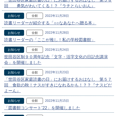
「世田谷区家庭読書の日」にお届けするおはなし 第５８
回 勇気がわいてくる！？『ラチとらいおん』
2022年11月28日
お知らせ
全館
読書リーダーが紹介する「○○なあなたへ贈る本」
2022年11月28日
お知らせ
全館
読書リーダーの「ここが推し！私の学校図書館」
2022年11月24日
お知らせ
全館
世田谷区制９０周年記念「文字・活字文化の日記念講演
会」を開催しました
2022年11月23日
お知らせ
全館
「世田谷区家庭読書の日」にお届けするおはなし 第５７
回 食欲の秋！ナスがすきになれるかも！？？『ナスビだ
よーん』
2022年11月15日
お知らせ
全館
「図書館コンサート’22」を開催しました