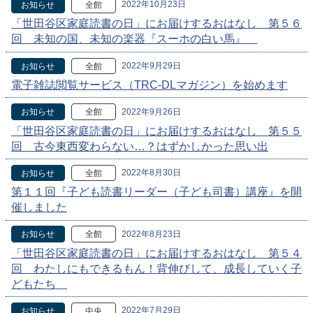
2022年10月23日
お知らせ
全館
「世田谷区家庭読書の日」にお届けするおはなし 第５６
回 未知の国、未知の楽器『スーホの白い馬』
2022年9月29日
お知らせ
全館
電子雑誌閲覧サービス（TRC-DLマガジン）を始めます
2022年9月26日
お知らせ
全館
「世田谷区家庭読書の日」にお届けするおはなし 第５５
回 古今東西変わらない…？はずかしかった思い出
2022年8月30日
お知らせ
全館
第１１回『子ども読書リーダー（子ども司書）講座』を開
催しました
2022年8月23日
お知らせ
全館
「世田谷区家庭読書の日」にお届けするおはなし 第５４
回 わたしにもできるもん！背伸びして、成長していく子
どもたち
2022年7月29日
お知らせ
中央