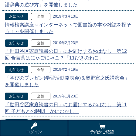
語辞典の遊び方」を開催しました
2019年3月13日
お知らせ
全館
情報検索講座～インターネットで図書館の本や雑誌を探そ
う！～を開催しました
2019年2月23日
お知らせ
全館
「世田谷区家庭読書の日」にお届けするおはなし 第12
回 合言葉はにゃごにゃご？「11ぴきのねこ」
2019年2月19日
お知らせ
全館
「学びのプレゼン(学習活動発表会)＆奥野宣之氏講演会」
を開催しました
2019年1月23日
お知らせ
全館
「世田谷区家庭読書の日」にお届けするおはなし 第11
回 子どもとの時間「かにむかし」
2018年12月23日
お知らせ
全館
「世田谷区家庭読書の日」にお届けするおはなし 第10
ログイン
予約かご確認