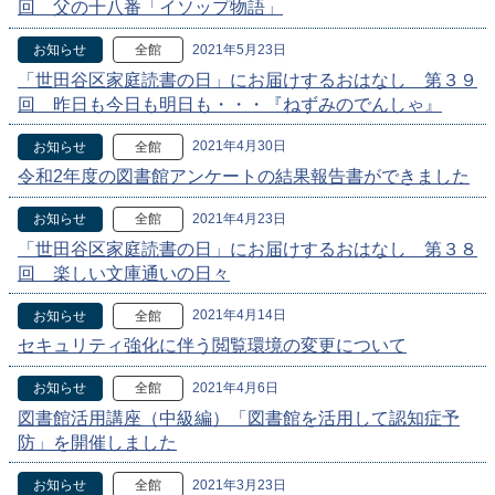
回 父の十八番「イソップ物語」
2021年5月23日
お知らせ
全館
「世田谷区家庭読書の日」にお届けするおはなし 第３９
回 昨日も今日も明日も・・・『ねずみのでんしゃ』
2021年4月30日
お知らせ
全館
令和2年度の図書館アンケートの結果報告書ができました
2021年4月23日
お知らせ
全館
「世田谷区家庭読書の日」にお届けするおはなし 第３８
回 楽しい文庫通いの日々
2021年4月14日
お知らせ
全館
セキュリティ強化に伴う閲覧環境の変更について
2021年4月6日
お知らせ
全館
図書館活用講座（中級編）「図書館を活用して認知症予
防」を開催しました
2021年3月23日
お知らせ
全館