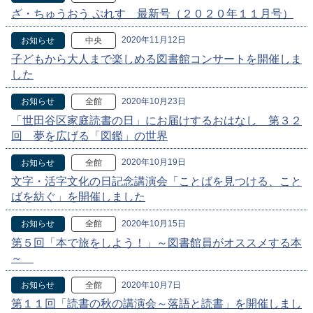
ざ・ちゅうおう ぷれす 最新号（２０２０年１１月号）
2020年11月12日
お知らせ
中央
子どもから大人まで楽しめる図書館コンサートを開催しま
した
2020年10月23日
お知らせ
全館
「世田谷区家庭読書の日」にお届けするおはなし 第３２
回 夢を広げる「図鑑」の世界
2020年10月19日
お知らせ
全館
文字・活字文化の日記念講演会「ことばを見つける、こと
ばを紡ぐ」を開催しました
2020年10月15日
お知らせ
全館
第５回「本で旅をしよう！」～図書館員がオススメする本
～
2020年10月7日
お知らせ
全館
第１１回「読書の秋の講演会～落語と読書」を開催しまし