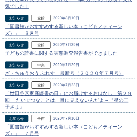
気でした！
2020年8月10日
お知らせ
全館
「図書館がおすすめする新しい本（こども／ティーン
ズ）」 ８月号
2020年7月29日
お知らせ
全館
子どもの読書に関する実態調査報告書ができました
2020年7月29日
お知らせ
中央
ざ・ちゅうおう ぷれす 最新号（２０２０年７月号）
2020年7月23日
お知らせ
全館
「世田谷区家庭読書の日」にお届けするおはなし 第２９
回 たいせつなことは、目に見えないんだよ～『星の王
子さま』
2020年7月10日
お知らせ
全館
「図書館がおすすめする新しい本（こども／ティーン
ズ）」 ７月号