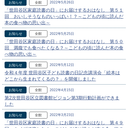
2022年5月26日
お知らせ
全館
「世田谷区家庭読書の日」にお届けするおはなし 第５１
回 おいしそうなものいっぱい！？～こどもの頃に読んだ
本の食べ物の思い出～
2022年5月25日
お知らせ
全館
「世田谷区家庭読書の日」にお届けするおはなし 第５０
回 満腹でも食べたくなる？～こどもの頃に読んだ本の食
べ物の思い出～
2022年5月12日
お知らせ
全館
令和４年度 世田谷区子ども読書の日記念講演会「絵本は
どこから生まれてくるの？」を開催しました
2022年4月15日
お知らせ
全館
第2次世田谷区立図書館ビジョン第3期行動計画ができま
した
2022年3月23日
お知らせ
全館
「世田谷区家庭読書の日」にお届けするおはなし 第４９