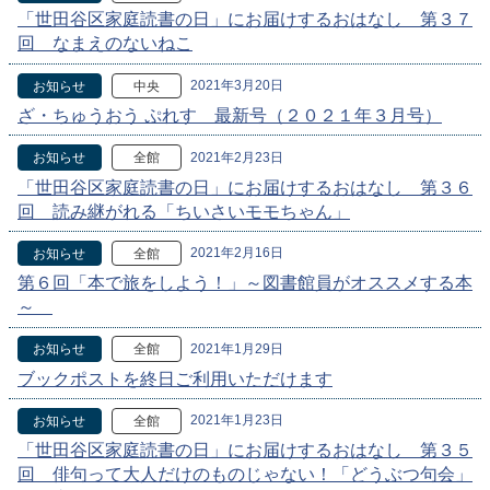
「世田谷区家庭読書の日」にお届けするおはなし 第３７
回 なまえのないねこ
2021年3月20日
お知らせ
中央
ざ・ちゅうおう ぷれす 最新号（２０２１年３月号）
2021年2月23日
お知らせ
全館
「世田谷区家庭読書の日」にお届けするおはなし 第３６
回 読み継がれる「ちいさいモモちゃん」
2021年2月16日
お知らせ
全館
第６回「本で旅をしよう！」～図書館員がオススメする本
～
2021年1月29日
お知らせ
全館
ブックポストを終日ご利用いただけます
2021年1月23日
お知らせ
全館
「世田谷区家庭読書の日」にお届けするおはなし 第３５
回 俳句って大人だけのものじゃない！「どうぶつ句会」