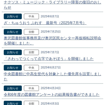
ナクソス・ミュージック・ライブラリー障害の復旧のおし
らせ
2025年8月7日
お知らせ
中央
ざ・ちゅうおう ぷれす 最新号（2025年7月号）
2025年7月25日
お知らせ
全館
奥沢図書館仮事務所及び奥沢区民センター再仮移転説明会
を開催しました。
2025年7月7日
お知らせ
全館
「さわってつくって点字であそぼう」を開催しました
2025年6月27日
お知らせ
中央
中央図書館に中高生世代を対象とした優先席を設置しまし
た
2025年4月24日
お知らせ
中央
令和6年度の図書館アンケートの結果報告書ができました
2025年4月3日
お知らせ
全館