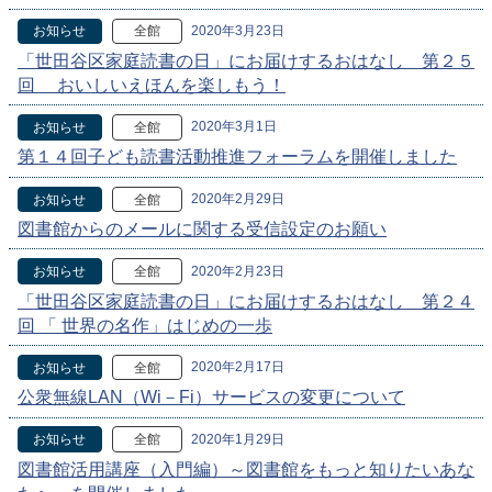
2020年3月23日
お知らせ
全館
「世田谷区家庭読書の日」にお届けするおはなし 第２５
回 おいしいえほんを楽しもう！
2020年3月1日
お知らせ
全館
第１４回子ども読書活動推進フォーラムを開催しました
2020年2月29日
お知らせ
全館
図書館からのメールに関する受信設定のお願い
2020年2月23日
お知らせ
全館
「世田谷区家庭読書の日」にお届けするおはなし 第２４
回 「 世界の名作」はじめの一歩
2020年2月17日
お知らせ
全館
公衆無線LAN（Wi－Fi）サービスの変更について
2020年1月29日
お知らせ
全館
図書館活用講座（入門編）～図書館をもっと知りたいあな