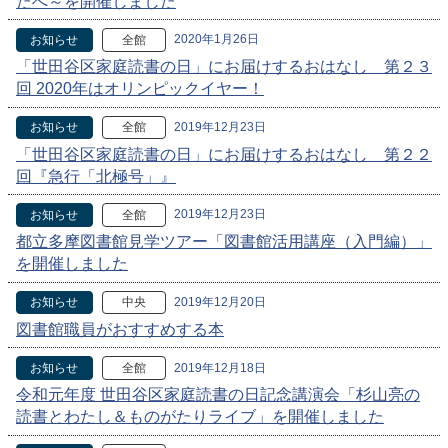
たへ～を開催しました
2020年1月26日
お知らせ
全館
「世田谷区家庭読書の日」にお届けするおはなし 第２３
回 2020年はオリンピックイヤー！
2019年12月23日
お知らせ
全館
「世田谷区家庭読書の日」にお届けするおはなし 第２２
回『急行「北極号」』
2019年12月23日
お知らせ
全館
都立多摩図書館見学ツアー「図書館活用講座（入門編）」
を開催しました
2019年12月20日
お知らせ
中央
図書館職員がおすすめする本
2019年12月18日
お知らせ
全館
令和元年度 世田谷区家庭読書の日記念講演会「杉山亮の
読書とわたし＆ものがたりライブ」を開催しました