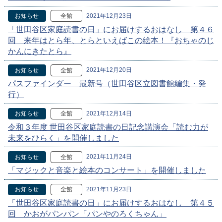
2021年12月23日
お知らせ
全館
「世田谷区家庭読書の日」にお届けするおはなし 第４６
回 来年はとら年、とらといえばこの絵本！『おちゃのじ
かんにきたとら』
2021年12月20日
お知らせ
全館
パスファインダー 最新号（世田谷区立図書館編集・発
行）
2021年12月14日
お知らせ
全館
令和３年度 世田谷区家庭読書の日記念講演会「読む力が
未来をひらく」を開催しました
2021年11月24日
お知らせ
全館
「マジックと音楽と絵本のコンサート」を開催しました
2021年11月23日
お知らせ
全館
「世田谷区家庭読書の日」にお届けするおはなし 第４５
回 かおがパンパン「パンやのろくちゃん」