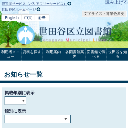
本文へ
読み上げる
障害者サービス（バリアフリーサービス）
世田谷区ホームページ
文字サイズ・背景色変更
利用者メニ
資料を探す
利用案内
各図書館案
図書館で調
世田谷を知
ュー
内
べる
る
お知らせ一覧
掲載年別に表示
館別に表示