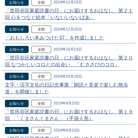
2019年11月23日
お知らせ
全館
「世田谷区家庭読書の日」にお届けするおはなし 第２１
回 心をつなぐ絵本「いないいないばあ」
2019年11月20日
お知らせ
全館
「おもしろい本みつけた37」を作成しました
2019年10月23日
お知らせ
全館
「世田谷区家庭読書の日」にお届けするおはなし 第２０
回 なつかしいコロとの出会い 「むささびのコロ」
2019年10月10日
お知らせ
全館
文字・活字文化の日記念事業「朗読と音楽で楽しむ散歩
道」を開催しました
2019年9月23日
お知らせ
全館
「世田谷区家庭読書の日」にお届けするおはなし 第１９
回 「くまさんくまさん」（手袋人形）
2019年8月23日
お知らせ
全館