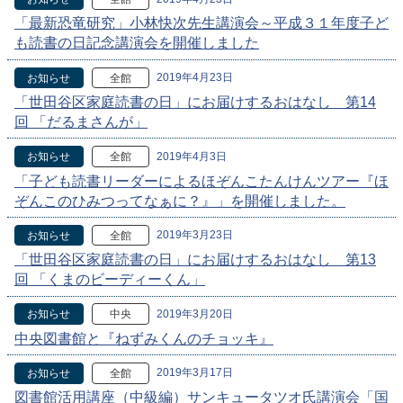
「最新恐竜研究」小林快次先生講演会～平成３１年度子ど
も読書の日記念講演会を開催しました
2019年4月23日
お知らせ
全館
「世田谷区家庭読書の日」にお届けするおはなし 第14
回 「だるまさんが」
2019年4月3日
お知らせ
全館
「子ども読書リーダーによるほぞんこたんけんツアー『ほ
ぞんこのひみつってなぁに？』」を開催しました。
2019年3月23日
お知らせ
全館
「世田谷区家庭読書の日」にお届けするおはなし 第13
回 「くまのビーディーくん」
2019年3月20日
お知らせ
中央
中央図書館と『ねずみくんのチョッキ』
2019年3月17日
お知らせ
全館
図書館活用講座（中級編）サンキュータツオ氏講演会「国