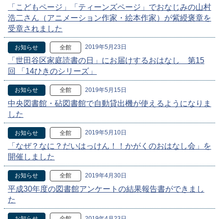
「こどもページ」「ティーンズページ」でおなじみの山村
浩二さん（アニメーション作家・絵本作家）が紫綬褒章を
受章されました
2019年5月23日
お知らせ
全館
「世田谷区家庭読書の日」にお届けするおはなし 第15
回 「14ひきのシリーズ」
2019年5月15日
お知らせ
全館
中央図書館・砧図書館で自動貸出機が使えるようになりま
した
2019年5月10日
お知らせ
全館
「なぜ？なに？だいはっけん！！かがくのおはなし会」を
開催しました
2019年4月30日
お知らせ
全館
平成30年度の図書館アンケートの結果報告書ができまし
た
2019年4月23日
お知らせ
全館