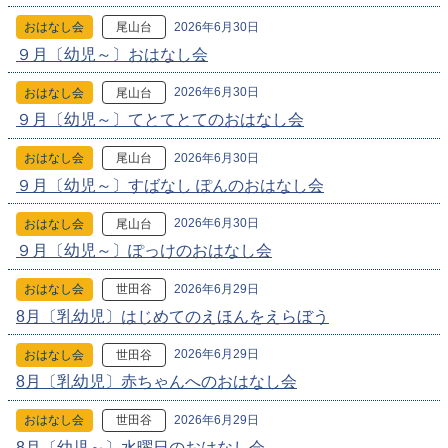
2026年6月30日
おはなし会
尾山台
９月〔幼児～〕おはなし会
2026年6月30日
おはなし会
尾山台
９月〔幼児～〕てとてとてのおはなし会
2026年6月30日
おはなし会
尾山台
９月〔幼児～〕すばなし ぽんのおはなし会
2026年6月30日
おはなし会
尾山台
９月〔幼児～〕ぽっけのおはなし会
2026年6月29日
おはなし会
世田谷
8月〔乳幼児〕はじめてのえほんをえらぼう
2026年6月29日
おはなし会
世田谷
8月〔乳幼児〕赤ちゃんへのおはなし会
2026年6月29日
おはなし会
世田谷
8月〔幼児～〕水曜日のおはなし会