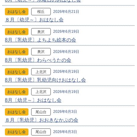
2026年6月21日
おはなし会
桜丘
８月〔幼児～〕おはなし会
2026年6月19日
おはなし会
奥沢
8月〔乳幼児〕よちよち絵本の会
2026年6月19日
おはなし会
奥沢
8月〔乳幼児〕わらべうたの会
2026年6月19日
おはなし会
上北沢
8月〔乳幼児〕乳幼児向けおはなし会
2026年6月19日
おはなし会
上北沢
8月〔幼児～〕おはなし会
2026年6月3日
おはなし会
尾山台
８月〔乳幼児〕おおきなかぶの会
2026年6月3日
おはなし会
尾山台