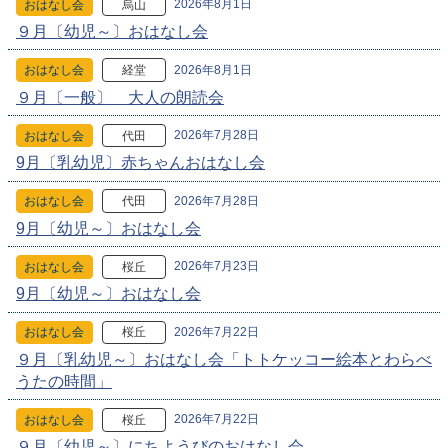
2026年8月1日
おはなし会
烏山
９月〔幼児～〕おはなし会
2026年8月1日
おはなし会
経堂
９月〔一般〕 大人の朗読会
2026年7月28日
おはなし会
代田
9月〔乳幼児〕赤ちゃんおはなし会
2026年7月28日
おはなし会
代田
9月〔幼児～〕おはなし会
2026年7月23日
おはなし会
桜丘
9月〔幼児～〕おはなし会
2026年7月22日
おはなし会
桜丘
９月〔乳幼児～〕おはなし会「トトケッコー絵本とわらべ
うたの時間」
2026年7月22日
おはなし会
桜丘
９月〔幼児～〕にちようびのおはなし会