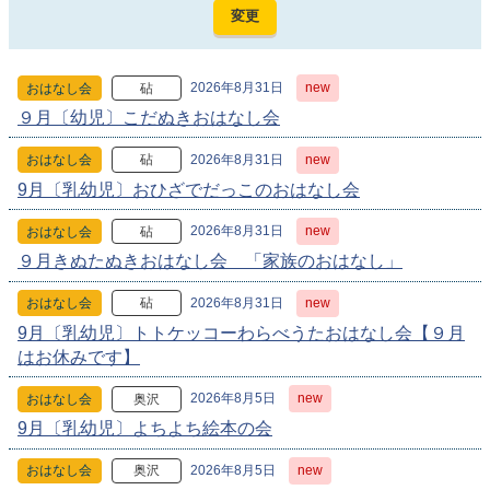
2026年8月31日
new
おはなし会
砧
９月〔幼児〕こだぬきおはなし会
2026年8月31日
new
おはなし会
砧
9月〔乳幼児〕おひざでだっこのおはなし会
2026年8月31日
new
おはなし会
砧
９月きぬたぬきおはなし会 「家族のおはなし」
2026年8月31日
new
おはなし会
砧
9月〔乳幼児〕トトケッコーわらべうたおはなし会【９月
はお休みです】
2026年8月5日
new
おはなし会
奥沢
9月〔乳幼児〕よちよち絵本の会
2026年8月5日
new
おはなし会
奥沢