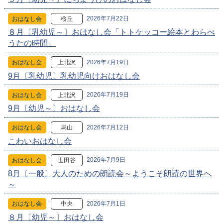
2026年7月22日
おはなし会
桜丘
８月〔乳幼児～〕おはなし会「トトケッコー絵本とわらべ
うたの時間」
2026年7月19日
おはなし会
上北沢
9月〔乳幼児〕乳幼児向けおはなし会
2026年7月19日
おはなし会
上北沢
9月〔幼児～〕おはなし会
2026年7月12日
おはなし会
烏山
こわいおはなし会
2026年7月9日
おはなし会
世田谷
8月〔一般〕大人のための朗読会～ようこそ朗読の世界へ
～
2026年7月1日
おはなし会
中央
８月〔幼児～〕おはなし会