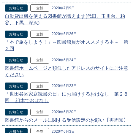
2020年7月9日
お知らせ
全館
自動貸出機を使える図書館が増えます(代田、玉川台、粕
谷、下馬、深沢)
2020年6月26日
お知らせ
全館
「本で旅をしよう！」～図書館員がオススメする本～ 第
２回
2020年6月24日
お知らせ
全館
図書館ホームページと類似したアドレスのサイトにご注意
ください
2020年6月23日
お知らせ
全館
「世田谷区家庭読書の日」にお届けするおはなし 第２８
回 組木でおはなし
2020年6月20日
お知らせ
全館
図書館からのメールに関する受信設定のお願い【再周知】
2020年6月3日
お知らせ
全館