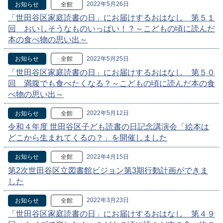
2022年5月26日
お知らせ
全館
「世田谷区家庭読書の日」にお届けするおはなし 第５１
回 おいしそうなものいっぱい！？～こどもの頃に読んだ
本の食べ物の思い出～
2022年5月25日
お知らせ
全館
「世田谷区家庭読書の日」にお届けするおはなし 第５０
回 満腹でも食べたくなる？～こどもの頃に読んだ本の食
べ物の思い出～
2022年5月12日
お知らせ
全館
令和４年度 世田谷区子ども読書の日記念講演会「絵本は
どこから生まれてくるの？」を開催しました
2022年4月15日
お知らせ
全館
第2次世田谷区立図書館ビジョン第3期行動計画ができま
した
2022年3月23日
お知らせ
全館
「世田谷区家庭読書の日」にお届けするおはなし 第４９