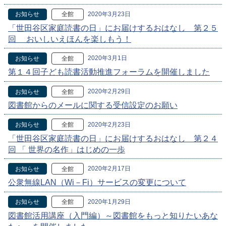
2020年3月23日
お知らせ
全館
「世田谷区家庭読書の日」にお届けするおはなし 第２５
回 おいしいえほんを楽しもう！
2020年3月1日
お知らせ
全館
第１４回子ども読書活動推進フォーラムを開催しました
2020年2月29日
お知らせ
全館
図書館からのメールに関する受信設定のお願い
2020年2月23日
お知らせ
全館
「世田谷区家庭読書の日」にお届けするおはなし 第２４
回 「 世界の名作」はじめの一歩
2020年2月17日
お知らせ
全館
公衆無線LAN（Wi－Fi）サービスの変更について
2020年1月29日
お知らせ
全館
図書館活用講座（入門編）～図書館をもっと知りたいあな