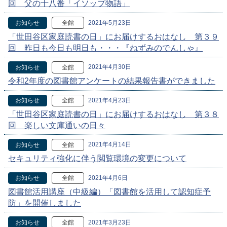
回 父の十八番「イソップ物語」
2021年5月23日
お知らせ
全館
「世田谷区家庭読書の日」にお届けするおはなし 第３９
回 昨日も今日も明日も・・・『ねずみのでんしゃ』
2021年4月30日
お知らせ
全館
令和2年度の図書館アンケートの結果報告書ができました
2021年4月23日
お知らせ
全館
「世田谷区家庭読書の日」にお届けするおはなし 第３８
回 楽しい文庫通いの日々
2021年4月14日
お知らせ
全館
セキュリティ強化に伴う閲覧環境の変更について
2021年4月6日
お知らせ
全館
図書館活用講座（中級編）「図書館を活用して認知症予
防」を開催しました
2021年3月23日
お知らせ
全館