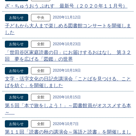
ざ・ちゅうおう ぷれす 最新号（２０２０年１１月号）
2020年11月12日
お知らせ
中央
子どもから大人まで楽しめる図書館コンサートを開催しま
した
2020年10月23日
お知らせ
全館
「世田谷区家庭読書の日」にお届けするおはなし 第３２
回 夢を広げる「図鑑」の世界
2020年10月19日
お知らせ
全館
文字・活字文化の日記念講演会「ことばを見つける、こと
ばを紡ぐ」を開催しました
2020年10月15日
お知らせ
全館
第５回「本で旅をしよう！」～図書館員がオススメする本
～
2020年10月7日
お知らせ
全館
第１１回「読書の秋の講演会～落語と読書」を開催しまし