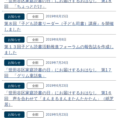
「世田谷区家庭読書の日」にお届けするおはなし 第1８
回 「ちょっとだけ」
2019年8月15日
お知らせ
全館
第８回『子ども読書リーダー（子ども司書）講座』を開催
しました
2019年8月8日
お知らせ
全館
第１３回子ども読書活動推進フォーラムの報告誌を作成し
ました
2019年7月24日
お知らせ
全館
「世田谷区家庭読書の日」にお届けするおはなし 第1７
回 「グリム童話集」
2019年6月23日
お知らせ
全館
「世田谷区家庭読書の日」にお届けするおはなし 第1６
回 声を合わせて「まんまるまんまたんたかたん」（紙芝
居）
2019年5月23日
お知らせ
全館