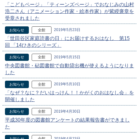
「こどもページ」「ティーンズページ」でおなじみの山村
浩二さん（アニメーション作家・絵本作家）が紫綬褒章を
受章されました
2019年5月23日
お知らせ
全館
「世田谷区家庭読書の日」にお届けするおはなし 第15
回 「14ひきのシリーズ」
2019年5月15日
お知らせ
全館
中央図書館・砧図書館で自動貸出機が使えるようになりま
した
2019年5月10日
お知らせ
全館
「なぜ？なに？だいはっけん！！かがくのおはなし会」を
開催しました
2019年4月30日
お知らせ
全館
平成30年度の図書館アンケートの結果報告書ができまし
た
2019年4月23日
お知らせ
全館