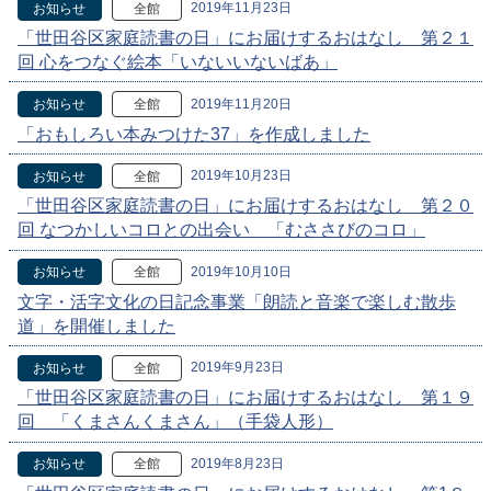
2019年11月23日
お知らせ
全館
「世田谷区家庭読書の日」にお届けするおはなし 第２１
回 心をつなぐ絵本「いないいないばあ」
2019年11月20日
お知らせ
全館
「おもしろい本みつけた37」を作成しました
2019年10月23日
お知らせ
全館
「世田谷区家庭読書の日」にお届けするおはなし 第２０
回 なつかしいコロとの出会い 「むささびのコロ」
2019年10月10日
お知らせ
全館
文字・活字文化の日記念事業「朗読と音楽で楽しむ散歩
道」を開催しました
2019年9月23日
お知らせ
全館
「世田谷区家庭読書の日」にお届けするおはなし 第１９
回 「くまさんくまさん」（手袋人形）
2019年8月23日
お知らせ
全館