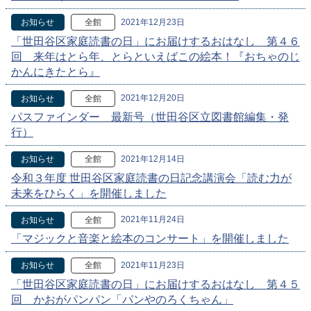
2021年12月23日
お知らせ
全館
「世田谷区家庭読書の日」にお届けするおはなし 第４６
回 来年はとら年、とらといえばこの絵本！『おちゃのじ
かんにきたとら』
2021年12月20日
お知らせ
全館
パスファインダー 最新号（世田谷区立図書館編集・発
行）
2021年12月14日
お知らせ
全館
令和３年度 世田谷区家庭読書の日記念講演会「読む力が
未来をひらく」を開催しました
2021年11月24日
お知らせ
全館
「マジックと音楽と絵本のコンサート」を開催しました
2021年11月23日
お知らせ
全館
「世田谷区家庭読書の日」にお届けするおはなし 第４５
回 かおがパンパン「パンやのろくちゃん」