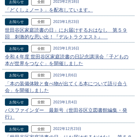
2023年2月18日
お知らせ
全館
「どくしょノート」を配布しています。
2023年1月23日
お知らせ
全館
世田谷区家庭読書の日」にお届けするおはなし 第５９
回 刺激的な思い出！『デルトラクエスト』
2023年1月16日
お知らせ
全館
令和４年度 世田谷区家庭読書の日記念講演会「子どもの
本が世界をつなぐ」を開催しました
2023年1月6日
お知らせ
全館
「本の装備体験と食べ物が出てくる本について語り合う
会」を開催しました
2023年1月4日
お知らせ
全館
パスファインダー 最新号（世田谷区立図書館編集・発
行）
2022年12月23日
お知らせ
全館