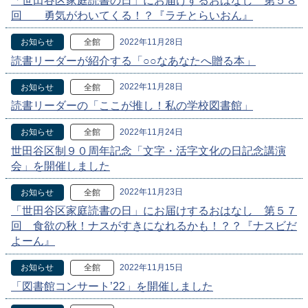
「世田谷区家庭読書の日」にお届けするおはなし 第５８
回 勇気がわいてくる！？『ラチとらいおん』
2022年11月28日
お知らせ
全館
読書リーダーが紹介する「○○なあなたへ贈る本」
2022年11月28日
お知らせ
全館
読書リーダーの「ここが推し！私の学校図書館」
2022年11月24日
お知らせ
全館
世田谷区制９０周年記念「文字・活字文化の日記念講演
会」を開催しました
2022年11月23日
お知らせ
全館
「世田谷区家庭読書の日」にお届けするおはなし 第５７
回 食欲の秋！ナスがすきになれるかも！？？『ナスビだ
よーん』
2022年11月15日
お知らせ
全館
「図書館コンサート’22」を開催しました