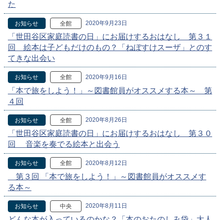
た
2020年9月23日
お知らせ
全館
「世田谷区家庭読書の日」にお届けするおはなし 第３１
回 絵本は子どもだけのもの？「ねぼすけスーザ」とのす
てきな出会い
2020年9月16日
お知らせ
全館
「本で旅をしよう！」～図書館員がオススメする本～ 第
４回
2020年8月26日
お知らせ
全館
「世田谷区家庭読書の日」にお届けするおはなし 第３０
回 音楽を奏でる絵本と出会う
2020年8月12日
お知らせ
全館
第３回 「本で旅をしよう！」～図書館員がオススメす
る本～
2020年8月11日
お知らせ
中央
どんな本が入っているのかな？「本のおたのしみ袋」大人