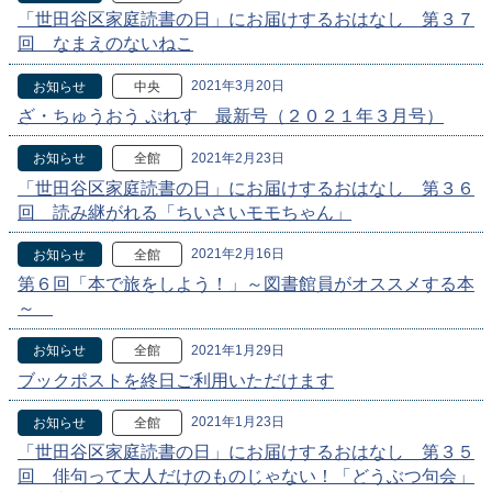
「世田谷区家庭読書の日」にお届けするおはなし 第３７
回 なまえのないねこ
2021年3月20日
お知らせ
中央
ざ・ちゅうおう ぷれす 最新号（２０２１年３月号）
2021年2月23日
お知らせ
全館
「世田谷区家庭読書の日」にお届けするおはなし 第３６
回 読み継がれる「ちいさいモモちゃん」
2021年2月16日
お知らせ
全館
第６回「本で旅をしよう！」～図書館員がオススメする本
～
2021年1月29日
お知らせ
全館
ブックポストを終日ご利用いただけます
2021年1月23日
お知らせ
全館
「世田谷区家庭読書の日」にお届けするおはなし 第３５
回 俳句って大人だけのものじゃない！「どうぶつ句会」