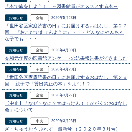
「本で旅をしよう！」～図書館員がオススメする本～
2020年5月23日
お知らせ
全館
「世田谷区家庭読書の日」にお届けするおはなし 第２７
回 『おこだでませんように』・・・どんなにやんちゃ
な子でも・・・
2020年4月30日
お知らせ
全館
令和元年度の図書館アンケートの結果報告書ができました
2020年4月23日
お知らせ
全館
「世田谷区家庭読書の日」にお届けするおはなし 第２６
回 親子で「貸出禁止の本」をよむ！？
2020年3月27日
お知らせ
全館
【中止】「なぜ？なに？大はっけん！！かがくのおはなし
会」について
2020年3月23日
お知らせ
中央
ざ・ちゅうおう ぷれす 最新号 （２０２０年３月号）