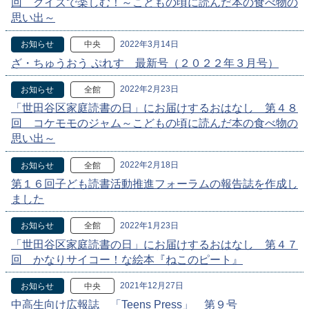
回 クイズで楽しむ！～こどもの頃に読んだ本の食べ物の
思い出～
2022年3月14日
お知らせ
中央
ざ・ちゅうおう ぷれす 最新号（２０２２年３月号）
2022年2月23日
お知らせ
全館
「世田谷区家庭読書の日」にお届けするおはなし 第４８
回 コケモモのジャム～こどもの頃に読んだ本の食べ物の
思い出～
2022年2月18日
お知らせ
全館
第１６回子ども読書活動推進フォーラムの報告誌を作成し
ました
2022年1月23日
お知らせ
全館
「世田谷区家庭読書の日」にお届けするおはなし 第４７
回 かなりサイコー！な絵本『ねこのピート』
2021年12月27日
お知らせ
中央
中高生向け広報誌 「Teens Press」 第９号