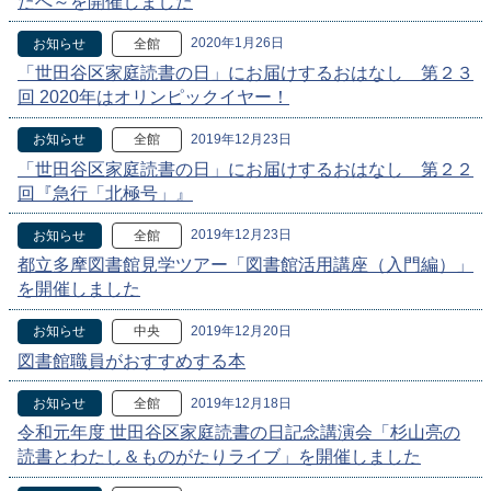
たへ～を開催しました
2020年1月26日
お知らせ
全館
「世田谷区家庭読書の日」にお届けするおはなし 第２３
回 2020年はオリンピックイヤー！
2019年12月23日
お知らせ
全館
「世田谷区家庭読書の日」にお届けするおはなし 第２２
回『急行「北極号」』
2019年12月23日
お知らせ
全館
都立多摩図書館見学ツアー「図書館活用講座（入門編）」
を開催しました
2019年12月20日
お知らせ
中央
図書館職員がおすすめする本
2019年12月18日
お知らせ
全館
令和元年度 世田谷区家庭読書の日記念講演会「杉山亮の
読書とわたし＆ものがたりライブ」を開催しました