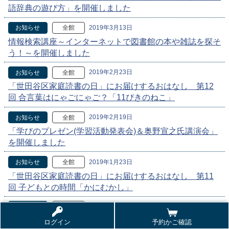
語辞典の遊び方」を開催しました
2019年3月13日
お知らせ
全館
情報検索講座～インターネットで図書館の本や雑誌を探そ
う！～を開催しました
2019年2月23日
お知らせ
全館
「世田谷区家庭読書の日」にお届けするおはなし 第12
回 合言葉はにゃごにゃご？「11ぴきのねこ」
2019年2月19日
お知らせ
全館
「学びのプレゼン(学習活動発表会)＆奥野宣之氏講演会」
を開催しました
2019年1月23日
お知らせ
全館
「世田谷区家庭読書の日」にお届けするおはなし 第11
回 子どもとの時間「かにむかし」
2018年12月23日
お知らせ
全館
「世田谷区家庭読書の日」にお届けするおはなし 第10
ログイン
予約かご確認