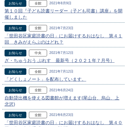
2021年8月9日
お知らせ
全館
第１０回『子ども読書リーダー（子ども司書）講座』を開
催しました
2021年7月23日
お知らせ
全館
「世田谷区家庭読書の日」にお届けするおはなし 第４１
回 きみがえらぶのはどれ？
2021年7月12日
お知らせ
中央
ざ・ちゅうおう ぷれす 最新号（２０２１年７月号）
2021年7月12日
お知らせ
全館
「どくしょノート」を配布しています。
2021年6月24日
お知らせ
全館
自動貸出機を使える図書館が増えます(尾山台、烏山、上
北沢)
2021年6月23日
お知らせ
全館
「世田谷区家庭読書の日」にお届けするおはなし 第４０