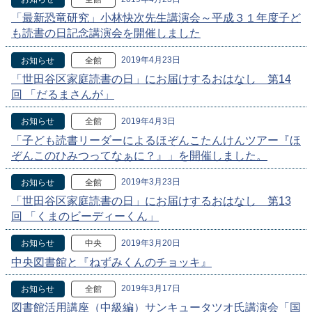
「最新恐竜研究」小林快次先生講演会～平成３１年度子ど
も読書の日記念講演会を開催しました
2019年4月23日
お知らせ
全館
「世田谷区家庭読書の日」にお届けするおはなし 第14
回 「だるまさんが」
2019年4月3日
お知らせ
全館
「子ども読書リーダーによるほぞんこたんけんツアー『ほ
ぞんこのひみつってなぁに？』」を開催しました。
2019年3月23日
お知らせ
全館
「世田谷区家庭読書の日」にお届けするおはなし 第13
回 「くまのビーディーくん」
2019年3月20日
お知らせ
中央
中央図書館と『ねずみくんのチョッキ』
2019年3月17日
お知らせ
全館
図書館活用講座（中級編）サンキュータツオ氏講演会「国