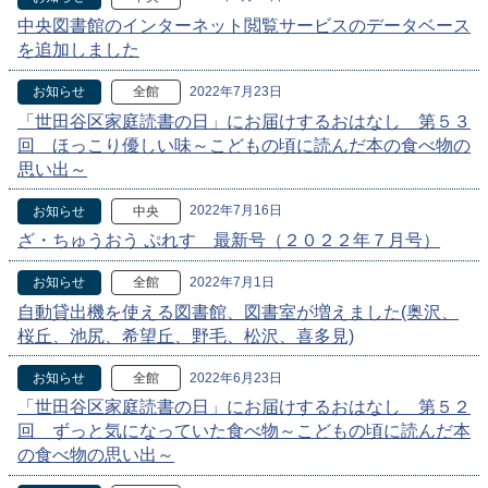
中央図書館のインターネット閲覧サービスのデータベース
を追加しました
2022年7月23日
お知らせ
全館
「世田谷区家庭読書の日」にお届けするおはなし 第５３
回 ほっこり優しい味～こどもの頃に読んだ本の食べ物の
思い出～
2022年7月16日
お知らせ
中央
ざ・ちゅうおう ぷれす 最新号（２０２２年７月号）
2022年7月1日
お知らせ
全館
自動貸出機を使える図書館、図書室が増えました(奥沢、
桜丘、池尻、希望丘、野毛、松沢、喜多見)
2022年6月23日
お知らせ
全館
「世田谷区家庭読書の日」にお届けするおはなし 第５２
回 ずっと気になっていた食べ物～こどもの頃に読んだ本
の食べ物の思い出～