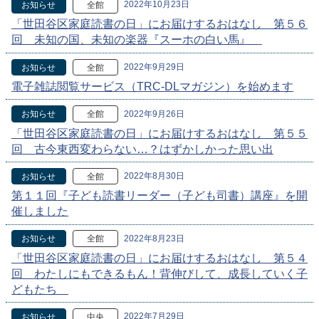
2022年10月23日
お知らせ
全館
「世田谷区家庭読書の日」にお届けするおはなし 第５６
回 未知の国、未知の楽器『スーホの白い馬』
2022年9月29日
お知らせ
全館
電子雑誌閲覧サービス（TRC-DLマガジン）を始めます
2022年9月26日
お知らせ
全館
「世田谷区家庭読書の日」にお届けするおはなし 第５５
回 古今東西変わらない…？はずかしかった思い出
2022年8月30日
お知らせ
全館
第１１回『子ども読書リーダー（子ども司書）講座』を開
催しました
2022年8月23日
お知らせ
全館
「世田谷区家庭読書の日」にお届けするおはなし 第５４
回 わたしにもできるもん！背伸びして、成長していく子
どもたち
2022年7月29日
お知らせ
中央