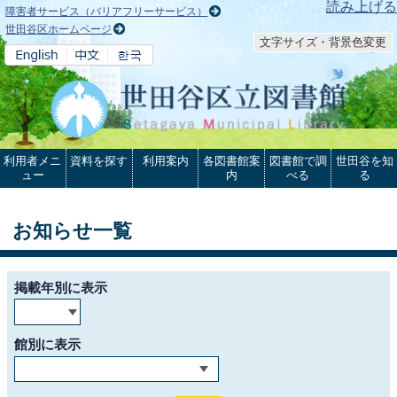
本文へ
読み上げる
障害者サービス（バリアフリーサービス）
世田谷区ホームページ
文字サイズ・背景色変更
利用者メニ
資料を探す
利用案内
各図書館案
図書館で調
世田谷を知
ュー
内
べる
る
お知らせ一覧
掲載年別に表示
館別に表示