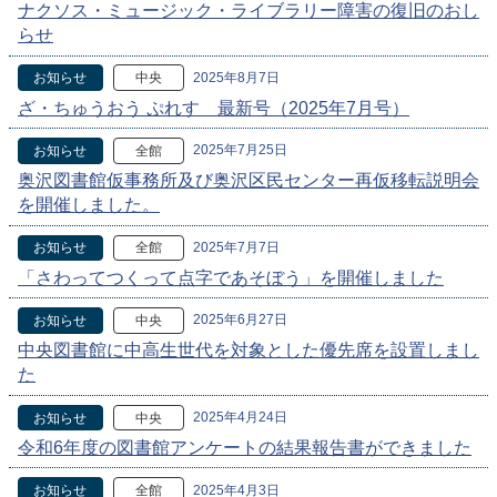
ナクソス・ミュージック・ライブラリー障害の復旧のおし
らせ
2025年8月7日
お知らせ
中央
ざ・ちゅうおう ぷれす 最新号（2025年7月号）
2025年7月25日
お知らせ
全館
奥沢図書館仮事務所及び奥沢区民センター再仮移転説明会
を開催しました。
2025年7月7日
お知らせ
全館
「さわってつくって点字であそぼう」を開催しました
2025年6月27日
お知らせ
中央
中央図書館に中高生世代を対象とした優先席を設置しまし
た
2025年4月24日
お知らせ
中央
令和6年度の図書館アンケートの結果報告書ができました
2025年4月3日
お知らせ
全館