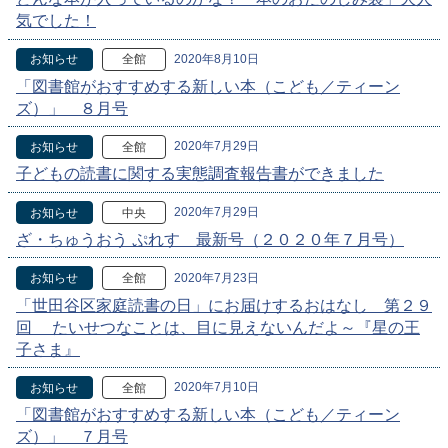
気でした！
2020年8月10日
お知らせ
全館
「図書館がおすすめする新しい本（こども／ティーン
ズ）」 ８月号
2020年7月29日
お知らせ
全館
子どもの読書に関する実態調査報告書ができました
2020年7月29日
お知らせ
中央
ざ・ちゅうおう ぷれす 最新号（２０２０年７月号）
2020年7月23日
お知らせ
全館
「世田谷区家庭読書の日」にお届けするおはなし 第２９
回 たいせつなことは、目に見えないんだよ～『星の王
子さま』
2020年7月10日
お知らせ
全館
「図書館がおすすめする新しい本（こども／ティーン
ズ）」 ７月号