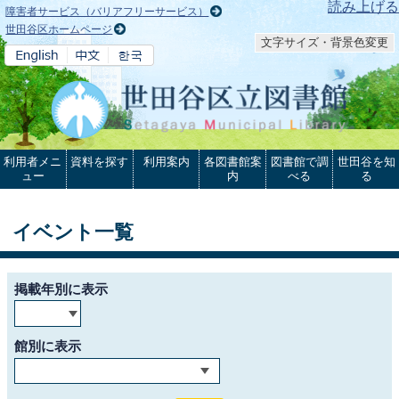
本文へ
読み上げる
障害者サービス（バリアフリーサービス）
世田谷区ホームページ
文字サイズ・背景色変更
利用者メニ
資料を探す
利用案内
各図書館案
図書館で調
世田谷を知
ュー
内
べる
る
イベント一覧
掲載年別に表示
館別に表示