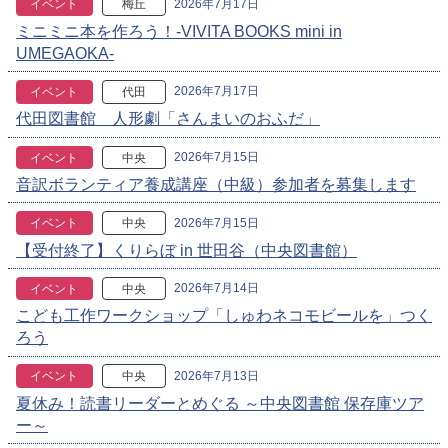
2026年7月17日
イベント
梅丘
ミニミニ本を作ろう！-VIVITA BOOKS mini in
UMEGAOKA-
2026年7月17日
イベント
代田
代田図書館 人形劇「さんまいのおふだ」
2026年7月15日
イベント
中央
音訳ボランティア養成講座（中級）参加者を募集します
2026年7月15日
イベント
中央
【受付終了】くりらぼ in 世田谷（中央図書館）
2026年7月14日
イベント
中央
こども工作ワークショップ「しゅわネコモビールを」つく
ろう
2026年7月13日
イベント
中央
夏休み！読書リーダーとめぐる ～中央図書館 保存庫ツア
ー～