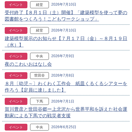
2026年7月10日
イベント
経堂
受付終了【８月１日（土）開催】「建築模型を使って夢の
図書館をつくろう！こどもワークショップ」
2026年7月10日
イベント
経堂
建築模型展示のお知らせ【７月１７日（金）～８月１９日
（水）】
2026年7月9日
イベント
中央
夜のこわいおはなし会
2026年7月8日
イベント
世田谷
８月〔幼児～〕わくわく工作会 紙皿くるくるシアターを
作ろう【定員に達しました】
2026年7月1日
イベント
下馬
賀川豊彦と世田谷郷ー上北沢から世界平和を訴えた社会運
動家による下馬での戦災者支援
2026年6月25日
イベント
中央