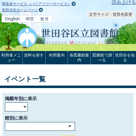
本文へ
読み上げる
障害者サービス（バリアフリーサービス）
世田谷区ホームページ
文字サイズ・背景色変更
利用者メニ
資料を探す
利用案内
各図書館案
図書館で調
世田谷を知
ュー
内
べる
る
イベント一覧
掲載年別に表示
館別に表示