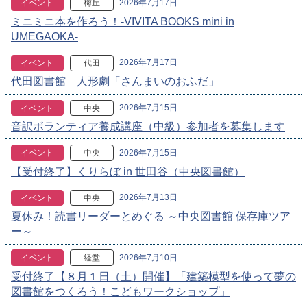
2026年7月17日
イベント
梅丘
ミニミニ本を作ろう！-VIVITA BOOKS mini in
UMEGAOKA-
2026年7月17日
イベント
代田
代田図書館 人形劇「さんまいのおふだ」
2026年7月15日
イベント
中央
音訳ボランティア養成講座（中級）参加者を募集します
2026年7月15日
イベント
中央
【受付終了】くりらぼ in 世田谷（中央図書館）
2026年7月13日
イベント
中央
夏休み！読書リーダーとめぐる ～中央図書館 保存庫ツア
ー～
2026年7月10日
イベント
経堂
受付終了【８月１日（土）開催】「建築模型を使って夢の
図書館をつくろう！こどもワークショップ」