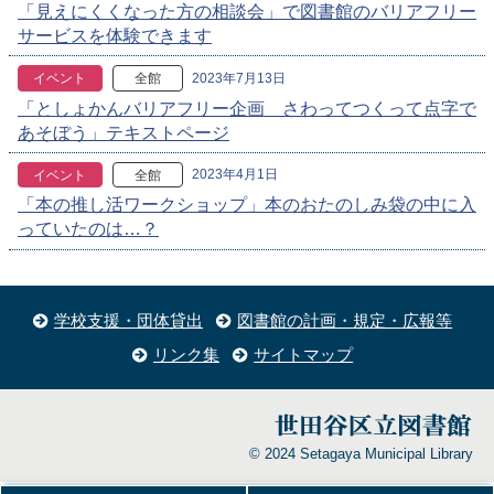
「見えにくくなった方の相談会」で図書館のバリアフリー
サービスを体験できます
2023年7月13日
イベント
全館
「としょかんバリアフリー企画 さわってつくって点字で
あそぼう」テキストページ
2023年4月1日
イベント
全館
「本の推し活ワークショップ」本のおたのしみ袋の中に入
っていたのは…？
学校支援・団体貸出
図書館の計画・規定・広報等
リンク集
サイトマップ
© 2024 Setagaya Municipal Library