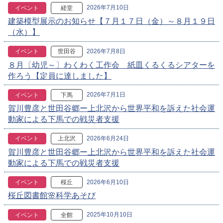
2026年7月10日
イベント
経堂
建築模型展示のお知らせ【７月１７日（金）～８月１９日
（水）】
2026年7月8日
イベント
世田谷
８月〔幼児～〕わくわく工作会 紙皿くるくるシアターを
作ろう【定員に達しました】
2026年7月1日
イベント
下馬
賀川豊彦と世田谷郷ー上北沢から世界平和を訴えた社会運
動家による下馬での戦災者支援
2026年6月24日
イベント
上北沢
賀川豊彦と世田谷郷ー上北沢から世界平和を訴えた社会運
動家による下馬での戦災者支援
2026年6月10日
イベント
桜丘
桜丘図書館🌸科学あそび
2025年10月10日
イベント
全館