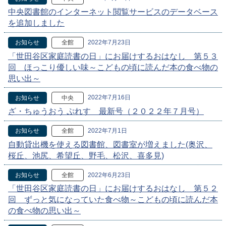
中央図書館のインターネット閲覧サービスのデータベース
を追加しました
2022年7月23日
お知らせ
全館
「世田谷区家庭読書の日」にお届けするおはなし 第５３
回 ほっこり優しい味～こどもの頃に読んだ本の食べ物の
思い出～
2022年7月16日
お知らせ
中央
ざ・ちゅうおう ぷれす 最新号（２０２２年７月号）
2022年7月1日
お知らせ
全館
自動貸出機を使える図書館、図書室が増えました(奥沢、
桜丘、池尻、希望丘、野毛、松沢、喜多見)
2022年6月23日
お知らせ
全館
「世田谷区家庭読書の日」にお届けするおはなし 第５２
回 ずっと気になっていた食べ物～こどもの頃に読んだ本
の食べ物の思い出～