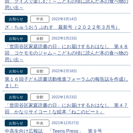
回 クイズで楽しむ！～こどもの頃に読んだ本の食べ物の
思い出～
2022年3月14日
お知らせ
中央
ざ・ちゅうおう ぷれす 最新号（２０２２年３月号）
2022年2月23日
お知らせ
全館
「世田谷区家庭読書の日」にお届けするおはなし 第４８
回 コケモモのジャム～こどもの頃に読んだ本の食べ物の
思い出～
2022年2月18日
お知らせ
全館
第１６回子ども読書活動推進フォーラムの報告誌を作成し
ました
2022年1月23日
お知らせ
全館
「世田谷区家庭読書の日」にお届けするおはなし 第４７
回 かなりサイコー！な絵本『ねこのピート』
2021年12月27日
お知らせ
中央
中高生向け広報誌 「Teens Press」 第９号