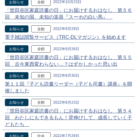
2022年10月23日
お知らせ
全館
「世田谷区家庭読書の日」にお届けするおはなし 第５６
回 未知の国、未知の楽器『スーホの白い馬』
2022年9月29日
お知らせ
全館
電子雑誌閲覧サービス（TRC-DLマガジン）を始めます
2022年9月26日
お知らせ
全館
「世田谷区家庭読書の日」にお届けするおはなし 第５５
回 古今東西変わらない…？はずかしかった思い出
2022年8月30日
お知らせ
全館
第１１回『子ども読書リーダー（子ども司書）講座』を開
催しました
2022年8月23日
お知らせ
全館
「世田谷区家庭読書の日」にお届けするおはなし 第５４
回 わたしにもできるもん！背伸びして、成長していく子
どもたち
2022年7月29日
お知らせ
中央