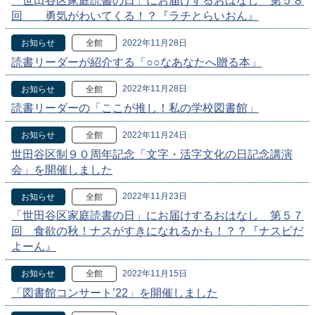
「世田谷区家庭読書の日」にお届けするおはなし 第５８
回 勇気がわいてくる！？『ラチとらいおん』
2022年11月28日
お知らせ
全館
読書リーダーが紹介する「○○なあなたへ贈る本」
2022年11月28日
お知らせ
全館
読書リーダーの「ここが推し！私の学校図書館」
2022年11月24日
お知らせ
全館
世田谷区制９０周年記念「文字・活字文化の日記念講演
会」を開催しました
2022年11月23日
お知らせ
全館
「世田谷区家庭読書の日」にお届けするおはなし 第５７
回 食欲の秋！ナスがすきになれるかも！？？『ナスビだ
よーん』
2022年11月15日
お知らせ
全館
「図書館コンサート’22」を開催しました