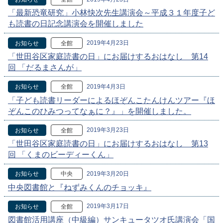
「最新恐竜研究」小林快次先生講演会～平成３１年度子ど
も読書の日記念講演会を開催しました
2019年4月23日
お知らせ
全館
「世田谷区家庭読書の日」にお届けするおはなし 第14
回 「だるまさんが」
2019年4月3日
お知らせ
全館
「子ども読書リーダーによるほぞんこたんけんツアー『ほ
ぞんこのひみつってなぁに？』」を開催しました。
2019年3月23日
お知らせ
全館
「世田谷区家庭読書の日」にお届けするおはなし 第13
回 「くまのビーディーくん」
2019年3月20日
お知らせ
中央
中央図書館と『ねずみくんのチョッキ』
2019年3月17日
お知らせ
全館
図書館活用講座（中級編）サンキュータツオ氏講演会「国