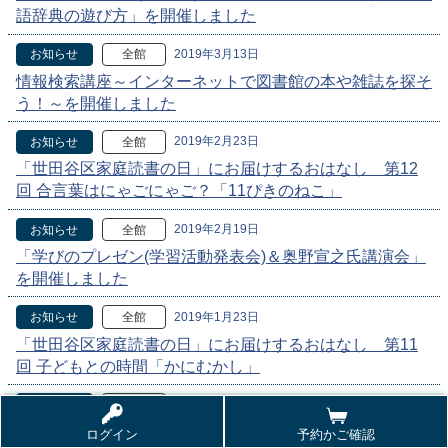
語辞典の遊び方」を開催しました
2019年3月13日
お知らせ
全館
情報検索講座～インターネットで図書館の本や雑誌を探そ
う！～を開催しました
2019年2月23日
お知らせ
全館
「世田谷区家庭読書の日」にお届けするおはなし 第12
回 合言葉はにゃごにゃご？「11ぴきのねこ」
2019年2月19日
お知らせ
全館
「学びのプレゼン(学習活動発表会)＆奥野宣之氏講演会」
を開催しました
2019年1月23日
お知らせ
全館
「世田谷区家庭読書の日」にお届けするおはなし 第11
回 子どもとの時間「かにむかし」
2018年12月23日
お知らせ
全館
「世田谷区家庭読書の日」にお届けするおはなし 第10
ログイン
予約かご確認