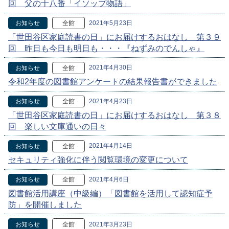
回 父の十八番「イソップ物語」
2021年5月23日
お知らせ
全館
「世田谷区家庭読書の日」にお届けするおはなし 第３９
回 昨日も今日も明日も・・・『ねずみのでんしゃ』
2021年4月30日
お知らせ
全館
令和2年度の図書館アンケートの結果報告書ができました
2021年4月23日
お知らせ
全館
「世田谷区家庭読書の日」にお届けするおはなし 第３８
回 楽しい文庫通いの日々
2021年4月14日
お知らせ
全館
セキュリティ強化に伴う閲覧環境の変更について
2021年4月6日
お知らせ
全館
図書館活用講座（中級編）「図書館を活用して認知症予
防」を開催しました
2021年3月23日
お知らせ
全館