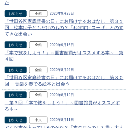
た
2020年9月23日
お知らせ
全館
「世田谷区家庭読書の日」にお届けするおはなし 第３１
回 絵本は子どもだけのもの？「ねぼすけスーザ」とのす
てきな出会い
2020年9月16日
お知らせ
全館
「本で旅をしよう！」～図書館員がオススメする本～ 第
４回
2020年8月26日
お知らせ
全館
「世田谷区家庭読書の日」にお届けするおはなし 第３０
回 音楽を奏でる絵本と出会う
2020年8月12日
お知らせ
全館
第３回 「本で旅をしよう！」～図書館員がオススメす
る本～
2020年8月11日
お知らせ
中央
どんな本が入っているのかな？「本のおたのしみ袋」大人