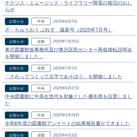
ナクソス・ミュージック・ライブラリー障害の復旧のおし
らせ
2025年8月7日
お知らせ
中央
ざ・ちゅうおう ぷれす 最新号（2025年7月号）
2025年7月25日
お知らせ
全館
奥沢図書館仮事務所及び奥沢区民センター再仮移転説明会
を開催しました。
2025年7月7日
お知らせ
全館
「さわってつくって点字であそぼう」を開催しました
2025年6月27日
お知らせ
中央
中央図書館に中高生世代を対象とした優先席を設置しまし
た
2025年4月24日
お知らせ
中央
令和6年度の図書館アンケートの結果報告書ができました
2025年4月3日
お知らせ
全館