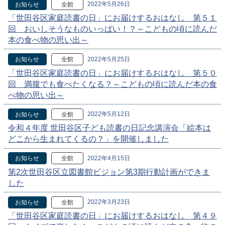
2022年5月26日
お知らせ
全館
「世田谷区家庭読書の日」にお届けするおはなし 第５１
回 おいしそうなものいっぱい！？～こどもの頃に読んだ
本の食べ物の思い出～
2022年5月25日
お知らせ
全館
「世田谷区家庭読書の日」にお届けするおはなし 第５０
回 満腹でも食べたくなる？～こどもの頃に読んだ本の食
べ物の思い出～
2022年5月12日
お知らせ
全館
令和４年度 世田谷区子ども読書の日記念講演会「絵本は
どこから生まれてくるの？」を開催しました
2022年4月15日
お知らせ
全館
第2次世田谷区立図書館ビジョン第3期行動計画ができま
した
2022年3月23日
お知らせ
全館
「世田谷区家庭読書の日」にお届けするおはなし 第４９