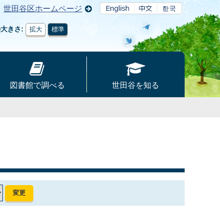
世田谷区ホームページ
の大きさ
拡大
標準
図書館で調べる
世田谷を知る