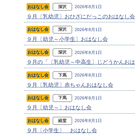
おはなし会
深沢
2026年8月1日
９月〔乳幼児〕おひざにだっこのおはなし会
おはなし会
深沢
2026年8月1日
９月〔幼児～小学生〕おはなし会
おはなし会
深沢
2026年8月1日
９月の「〔乳幼児～中高生〕じどうかんおは
おはなし会
下馬
2026年8月1日
９月〔乳幼児〕赤ちゃんおはなし会
おはなし会
下馬
2026年8月1日
９月〔幼児～〕おはなし会
おはなし会
経堂
2026年8月1日
９月〔小学生〕 おはなし会