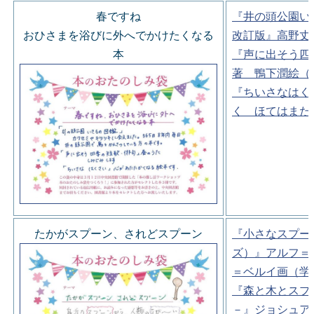
春ですね
『井の頭公園い
おひさまを浴びに外へでかけたくなる
改訂版』高野丈
本
『声に出そう四
著 鴨下潤絵（
『ちいさなはく
く ほてはまた
たかがスプーン、されどスプーン
『小さなスプー
ズ）』アルフ＝
＝ベルイ画（学
『森と木とスプ
－』ジョシュア