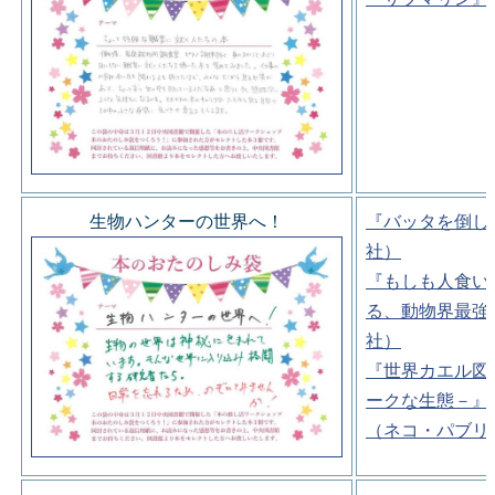
生物ハンターの世界へ！
『バッタを倒し
社）
『もしも人食い
る、動物界最強
社）
『世界カエル図
ークな生態－』
（ネコ・パブリ