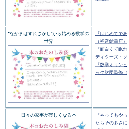
“なかまはずれさがし”から始める数学の
『はじめてであ
世界
（福音館書店）
『面白くて眠れ
ディターズ・グ
『数学オリンピ
ック財団監修（
日々の家事が楽しくなる本
『やってもやっ
たらその多さに