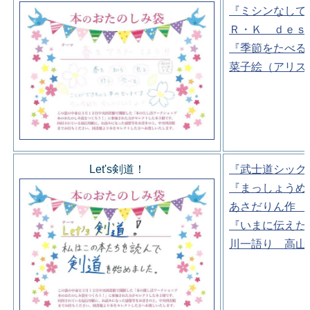
『ミシンなしで
Ｒ・Ｋ ｄｅｓ
『季節をたべる
菜子絵（アリス
Let's剣道！
『武士道シック
『まっしょうめ
あさだりん作 
『いまに伝えた
川一語り 高山