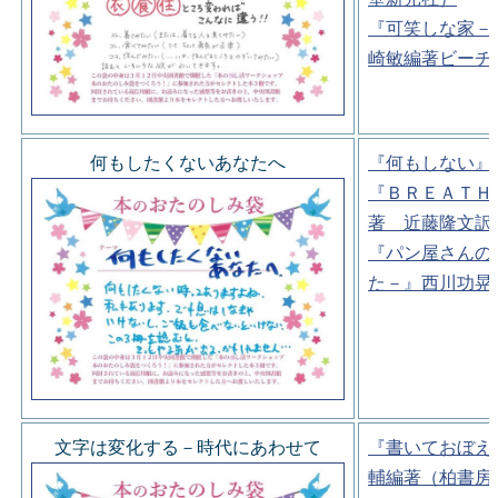
『可笑しな家－
崎敏編著ビーチ
何もしたくないあなたへ
『何もしない』
『ＢＲＥＡＴＨ
著 近藤隆文訳
『パン屋さんの
た－』西川功晃
文字は変化する－時代にあわせて
『書いておぼえ
輔編著（柏書房