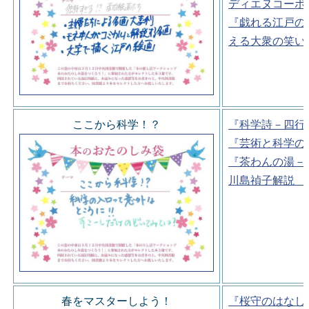
ディエヌコーポ
『戯れる江戸の
える大衆の笑い
ここから科学！？
『科学詩－四行
『芸術と科学の
『茶わんの湯－
川島禎子解説 
春をマスターしよう！
『桜守のはなし