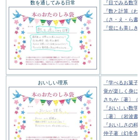
数を通してみる日常
『目でみる数字
『数と計算（わ
（さ・え・ら書
『世にも美しき
おいしい理系
『学べるお菓子
覚が楽しく身に
さちか〔著〕（
『おいしい数学
〔著〕（岩波書
『おいしさの科
仲子著（幻冬舎)