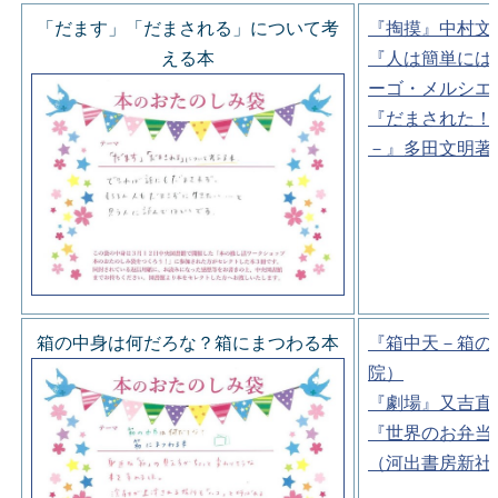
「だます」「だまされる」について考
『掏摸』中村文
える本
『人は簡単には
ーゴ・メルシエ
『だまされた！
－』多田文明著
箱の中身は何だろな？箱にまつわる本
『箱中天－箱の
院）
『劇場』又吉直
『世界のお弁当
（河出書房新社