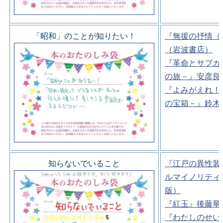
「昭和」のことが知りたい！
『無援の抒情（
（岩波書店）
『革命とサブカ
の旅－』安彦良
『よみがえれ！
の宝箱－』鈴木
知らないでいること
『江戸の異性装
ルマイノリティ
版）
『紅玉』後藤竜
『わたしのせい