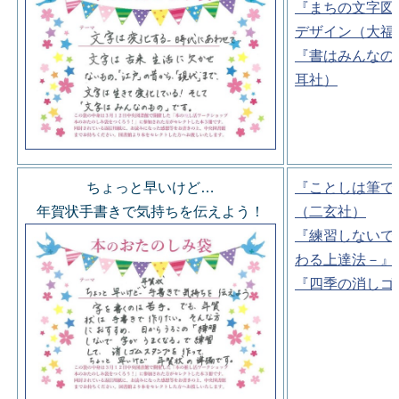
『まちの文字図
デザイン（大福
『書はみんなの
耳社）
ちょっと早いけど…
『ことしは筆で
年賀状手書きで気持ちを伝えよう！
（二玄社）
『練習しないで
わる上達法－』
『四季の消しゴ