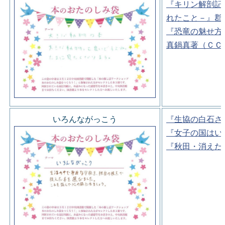
『キリン解剖記
れたこと－』郡
『恐竜の魅せ方
真鍋真著（ＣＣ
いろんながっこう
『生協の白石さ
『女子の国はい
『秋田・消えた