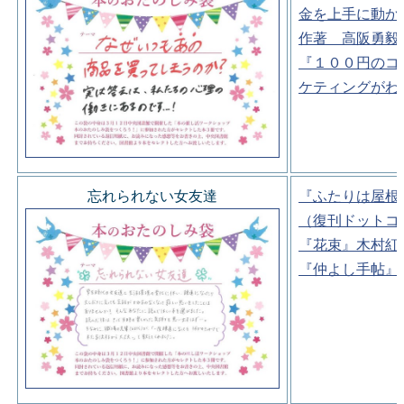
金を上手に動か
作著 高阪勇毅
『１００円のコ
ケティングがわ
忘れられない女友達
『ふたりは屋根
（復刊ドットコ
『花束』木村紅
『仲よし手帖』