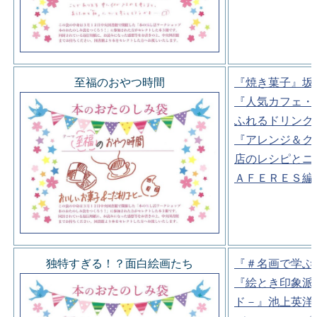
至福のおやつ時間
『焼き菓子』坂
『人気カフェ・
ふれるドリンク
『アレンジ＆ク
店のレシピとニ
ＡＦＥＲＥＳ編
独特すぎる！？面白絵画たち
『＃名画で学ぶ
『絵とき印象派
ド－』池上英洋