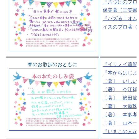
『片づけのプロ
保美著（三笠書
『バズる！オム
イスのプロ著（
春のお散歩のおともに
『イリノイ遠景
『本からはじま
〔著〕 いしい
〔著〕 今江祥
〔著〕 篠田節
〔著〕 大道珠
〔著〕 本多孝
〔著〕 山本一
『いまこの人が