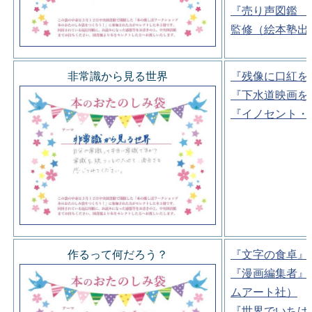
『売り声図鑑 
監修（絵本塾出
非常識から見る世界
『残像に口紅を
『下水道映画を
『イノセント・
作るって何だろう？
『文字の食卓』
『漫画編集者』
ムアート社）
『世界でいちば