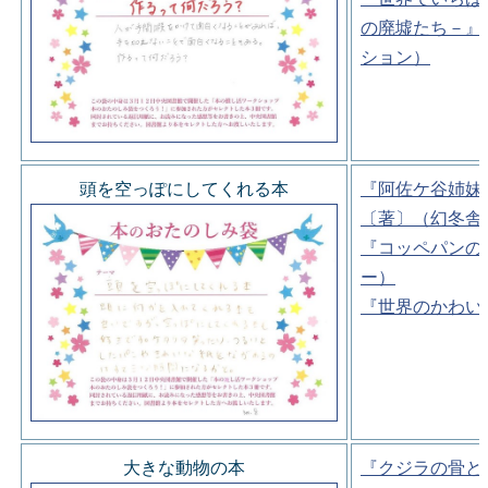
の廃墟たち－』
ション）
頭を空っぽにしてくれる本
『阿佐ケ谷姉妹
〔著〕（幻冬舎
『コッペパンの
ー）
『世界のかわい
大きな動物の本
『クジラの骨と