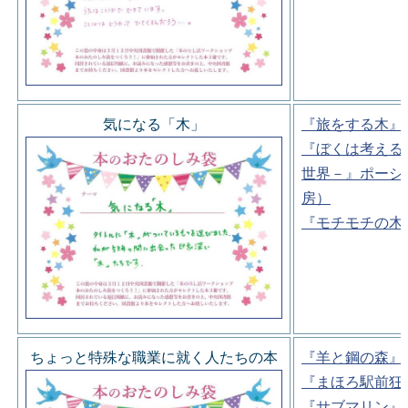
気になる「木」
『旅をする木』
『ぼくは考える
世界－』ポーシ
房）
『モチモチの木
ちょっと特殊な職業に就く人たちの本
『羊と鋼の森』
『まほろ駅前狂
『サブマリン』