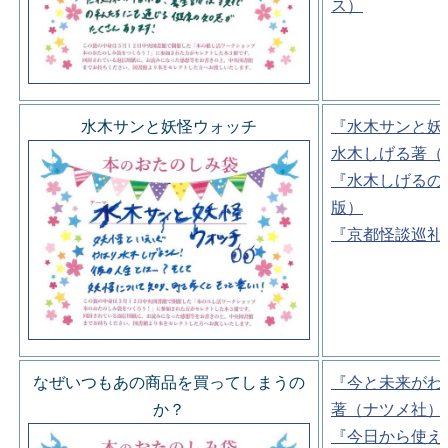
ス）
水木サンと妖怪ウォッチ
『水木サンと妖
水木しげる著（
『水木しげるの
版）
『京都怪談巡礼
なぜいつもあの商品を買ってしまうの
『今と未来がわ
か？
著（ナツメ社）
『今日から使え