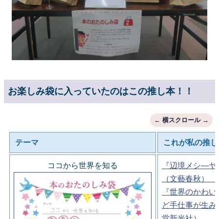
お楽しみ袋に入っていたのはこの推し本！！
テーマ
これが私の推し
ココから世界を知る
『辺境メシ―ヤ
（文藝春秋）
『世界のかわい
ど手仕事が生み
堂新光社）