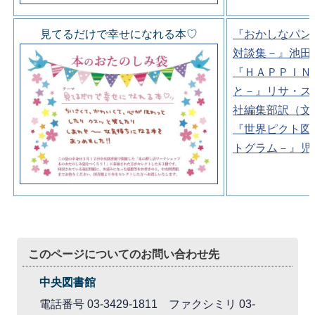
見てるだけで幸せになれる本♡
『おかしなパン
対談集－』池田
『ＨＡＰＰＩＮ
と－』リサ・ス
社編集部訳（文
『世界ピクト図
トグラム－』児
このページについてのお問い合わせ先
中央図書館
電話番号 03-3429-1811 ファクシミリ 03-