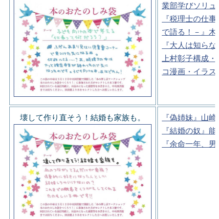
業部学びソリュ
『税理士の仕事
で語る！－』木
『大人は知らな
上村彰子構成・
コ漫画・イラス
壊して作り直そう！結婚も家族も。
『偽姉妹』山崎
『結婚の奴』能
『余命一年、男