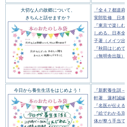
大切な人の故郷について、
『全４７都道府
きちんと話せますか？
実郎監修 日本
『東京で楽しむ
しめる、日本全
子著（メイツ出
『秋田はじめて
（無明舎出版）
今日から養生生活をはじめよう！
『新釈養生訓－
軒著 蓮村誠編
『名医が伝える
『絵でわかる京
体が整う手当て