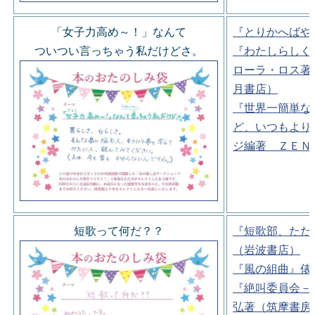
「女子力高め～！」なんて
『とりかへばや
ついつい言っちゃう私だけどさ。
『わたしらしく
ローラ・ロス著
月書店）
『世界一簡単な
ど、いつもより
ジ編著 ＺＥＮ
短歌って何だ？？
『短歌部、ただ
（岩波書店）
『風の組曲』俵
『絶叫委員会－
弘著（筑摩書房