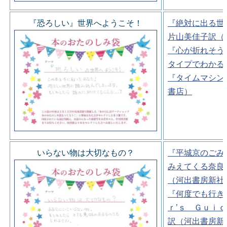
『恐ろしい』世界へようこそ！
『絶対に出る世
片山美佳子訳（
『心が折れそう
タイプでわかる
『タイムマシン
書店）
いらない物は大切なもの？
『平城京のごみ
みえてくる奈良
（河出書房新社
『何度でも行き
ｒ’ｓ Ｇｕｉ
訳（河出書房新