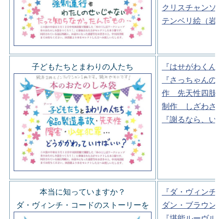
クリスチャンソ
テンベリ絵（岩
子どもたちとまわりの人たち
『はせがわくん
『さっちゃんの
作 先天性四肢
制作 しざわさ
『謝るなら、い
本当に知っていますか？
『ダ・ヴィンチ
ダ・ヴィンチ・コードのストーリーを
ダン・ブラウン
『堪能ルーヴル