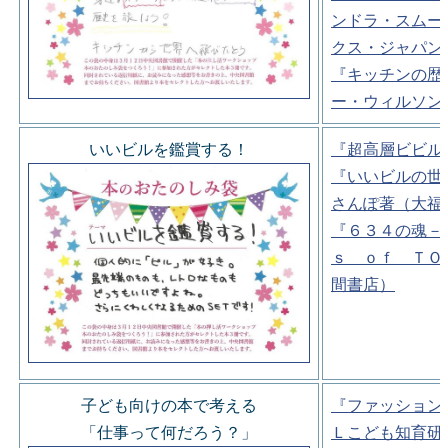
ンドラ・スムー
クス・ジャパン
『キッチンの歴
ー・ウィルソン
いいビルを鑑賞する！
『超高層ビビル
『いいビルの世
さんぽ著（大福
『６３４の魂－
ｓ ｏｆ ＴＯ
間書店）
子ども向けの本で考える
『ファッション
「仕事って何だろう？」
Ｌこども知育研