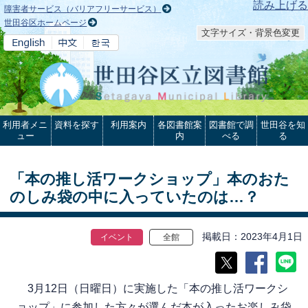
本文へ
読み上げる
障害者サービス（バリアフリーサービス）
世田谷区ホームページ
文字サイズ・背景色変更
利用者メニ
資料を探す
利用案内
各図書館案
図書館で調
世田谷を知
ュー
内
べる
る
「本の推し活ワークショップ」本のおた
のしみ袋の中に入っていたのは…？
掲載日
2023年4月1日
イベント
全館
3月12日（日曜日）に実施した「本の推し活ワークシ
ョップ」に参加した方々が選んだ本が入ったお楽しみ袋