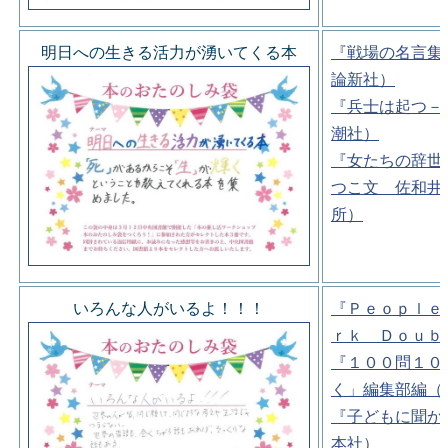
明日への生きる活力が湧いてくる本
『戦場の名言集
論新社）
『兵士は起つ－
潮社）
『女たちの辞世
つこ文 佐和井
所）
いろんな人がいるよ！！！
『Ｐｅｏｐｌｅ
ｒｋ Ｄｏｕｂ
『１００問１０
く」編集部編（
『子どもに聞か
本社）