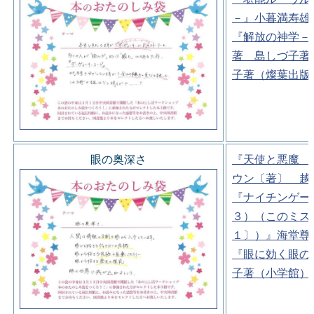
－』小暮満寿雄
『解放の神学－
著 島しづ子著
子著（燦葉出版
眼の奥深さ
『天使と悪魔 
ウン〔著〕 越
『ナイチンゲー
３）（このミス
１〕）』海堂尊
『眼に効く眼の
子著（小学館）